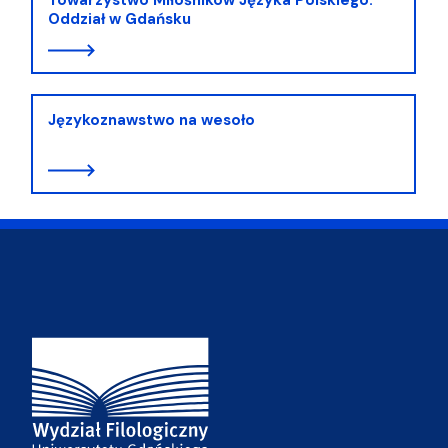
Oddział w Gdańsku
Językoznawstwo na wesoło
Adres Wydziału