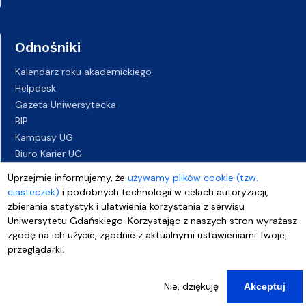
Odnośniki
Kalendarz roku akademickiego
Helpdesk
Gazeta Uniwersytecka
BIP
Kampusy UG
Biuro Karier UG
Oferty pracy
Uprzejmie informujemy, że
używamy plików cookie (tzw.
Deklaracja dostępności
ciasteczek)
i podobnych technologii w celach autoryzacji,
zbierania statystyk i ułatwienia korzystania z serwisu
Uniwersytetu Gdańskiego. Korzystając z naszych stron wyrażasz
zgodę na ich użycie, zgodnie z aktualnymi ustawieniami Twojej
przeglądarki.
Nie, dziękuję
Akceptuj