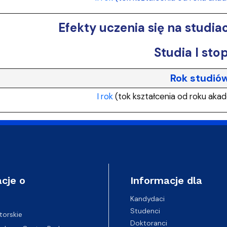
Efekty uczenia się na studi
Studia I sto
Rok studió
I rok
(tok kształcenia od roku aka
cje o
Informacje dla
Kandydaci
Studenci
torskie
Doktoranci