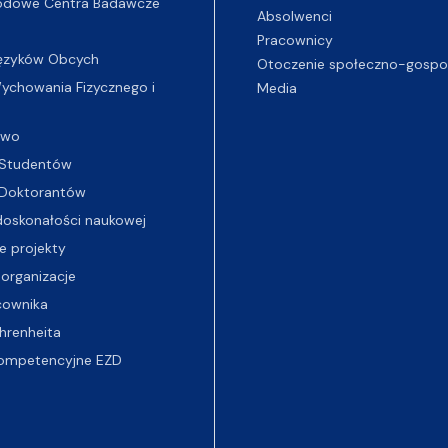
odowe Centra Badawcze
Absolwenci
Pracownicy
ęzyków Obcych
Otoczenie społeczno-gospo
chowania Fizycznego i
Media
two
Studentów
Doktorantów
oskonałości naukowej
e projekty
 organizacje
cownika
hrenheita
ompetencyjne EZD