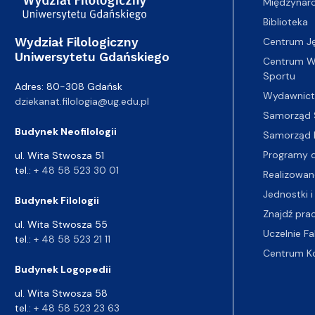
Międzynar
Biblioteka
Wydział Filologiczny
Centrum J
Uniwersytetu Gdańskiego
Centrum Wy
Sportu
Adres: 80-308 Gdańsk
Wydawnic
dziekanat.filologia@ug.edu.pl
Samorząd 
Budynek Neofilologii
Samorząd 
Programy d
ul. Wita Stwosza 51
tel.:
+ 48 58 523 30 01
Realizowan
Jednostki i
Budynek Filologii
Znajdź pra
ul. Wita Stwosza 55
Uczelnie Fa
tel.:
+ 48 58 523 21 11
Centrum K
Budynek Logopedii
ul. Wita Stwosza 58
tel.:
+ 48 58 523 23 63