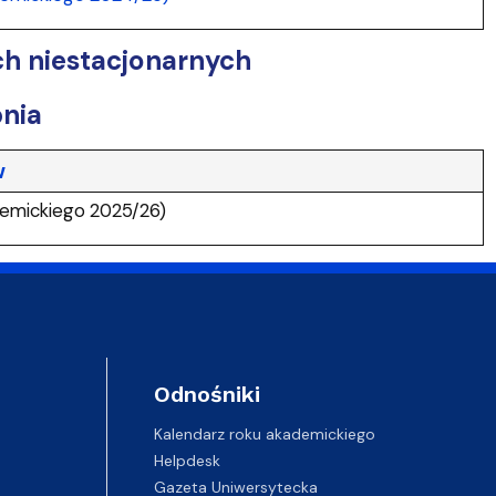
ach niestacjonarnych
pnia
w
demickiego 2025/26)
Odnośniki
Kalendarz roku akademickiego
Helpdesk
Gazeta Uniwersytecka