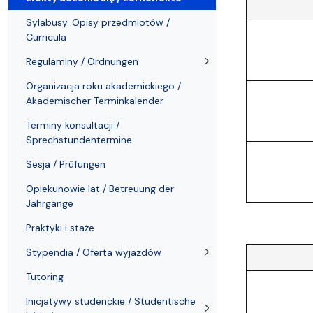
Kronika Wydziału
Nasza misja kształcenia
Tutoring
Czasopisma i publikacje
Instytucje nauki
Indywidualn
Sylabusy. Opisy przedmiotów /
Curricula
Regulaminy / Ordnungen
Organizacja roku akademickiego /
Akademischer Terminkalender
Terminy konsultacji /
Sprechstundentermine
Sesja / Prüfungen
Opiekunowie lat / Betreuung der
Jahrgänge
Praktyki i staże
Stypendia / Oferta wyjazdów
Tutoring
Inicjatywy studenckie / Studentische