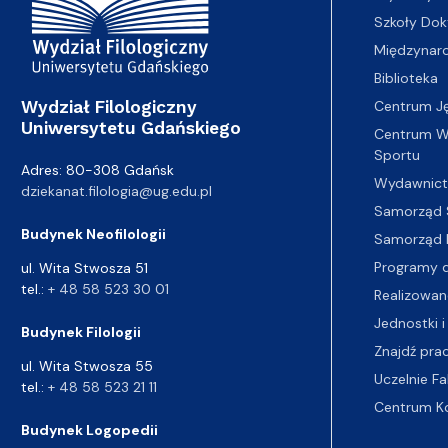
Szkoły Dok
Międzynar
Biblioteka
Wydział Filologiczny
Centrum J
Uniwersytetu Gdańskiego
Centrum Wy
Sportu
Adres: 80-308 Gdańsk
Wydawnic
dziekanat.filologia@ug.edu.pl
Samorząd 
Budynek Neofilologii
Samorząd 
Programy d
ul. Wita Stwosza 51
tel.:
+ 48 58 523 30 01
Realizowan
Jednostki i
Budynek Filologii
Znajdź pra
ul. Wita Stwosza 55
Uczelnie Fa
tel.:
+ 48 58 523 21 11
Centrum K
Budynek Logopedii