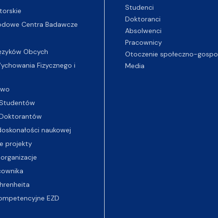
Studenci
torskie
Doktoranci
odowe Centra Badawcze
Absolwenci
Pracownicy
ęzyków Obcych
Otoczenie społeczno-gospo
chowania Fizycznego i
Media
two
Studentów
Doktorantów
oskonałości naukowej
e projekty
 organizacje
cownika
hrenheita
ompetencyjne EZD