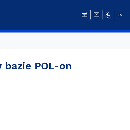
 bazie POL-on
w