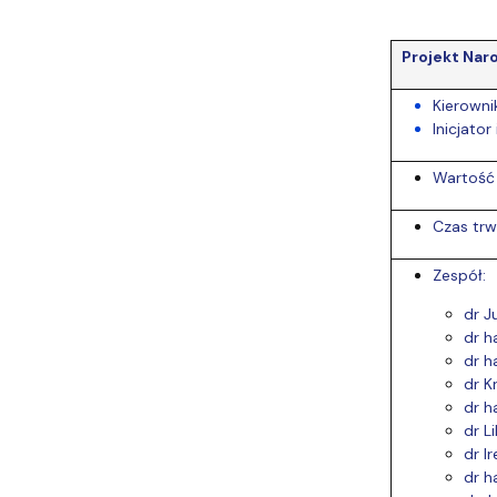
Projekt Nar
Kierowni
Inicjator
Wartość 
Czas trw
Zespół:
dr J
dr h
dr h
dr K
dr h
dr Li
dr I
dr h