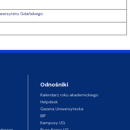
Uniwersytetu Gdańskiego
Odnośniki
Kalendarz roku akademickiego
Helpdesk
Gazeta Uniwersytecka
BIP
Kampusy UG
darcze
Biuro Karier UG