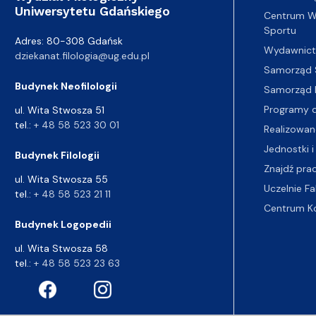
Uniwersytetu Gdańskiego
Centrum Wy
Sportu
Adres: 80-308 Gdańsk
Wydawnic
dziekanat.filologia@ug.edu.pl
Samorząd 
Budynek Neofilologii
Samorząd 
Programy d
ul. Wita Stwosza 51
tel.:
+ 48 58 523 30 01
Realizowan
Jednostki i
Budynek Filologii
Znajdź pra
ul. Wita Stwosza 55
Uczelnie Fa
tel.:
+ 48 58 523 21 11
Centrum K
Budynek Logopedii
ul. Wita Stwosza 58
tel.:
+ 48 58 523 23 63