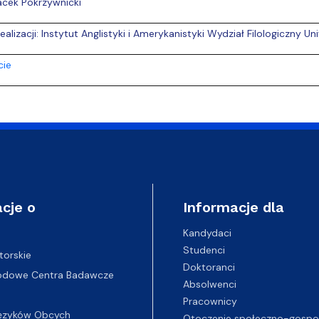
acek Pokrzywnicki
realizacji: Instytut Anglistyki i Amerykanistyki Wydział Filologiczny 
cie
cje o
Informacje dla
Kandydaci
Studenci
torskie
Doktoranci
odowe Centra Badawcze
Absolwenci
Pracownicy
ęzyków Obcych
Otoczenie społeczno-gospo