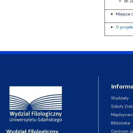
dr J
Miejsce 
O projek
Adres Wydziału
Informa
Wydziały
Szkoły Dok
Międzynar
Biblioteka
Wydział Filologiczny
Centrum J