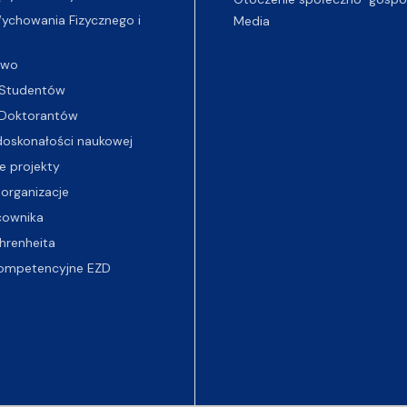
chowania Fizycznego i
Media
two
Studentów
Doktorantów
oskonałości naukowej
e projekty
 organizacje
cownika
hrenheita
ompetencyjne EZD