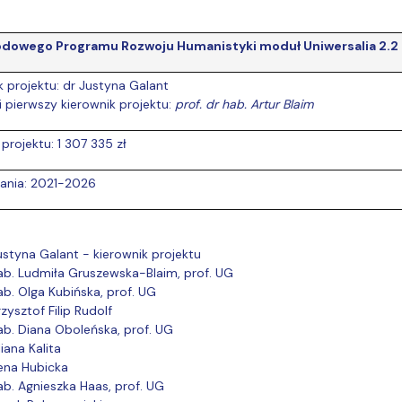
odowego Programu Rozwoju Humanistyki moduł Uniwersalia 2.2 
k projektu: dr Justyna Galant
 i pierwszy kierownik projektu:
prof. dr hab. Artur Blaim
projektu: 1 307 335 zł
ania: 2021-2026
ustyna Galant - kierownik projektu
ab. Ludmiła Gruszewska-Blaim, prof. UG
ab. Olga Kubińska, prof. UG
rzysztof Filip Rudolf
ab. Diana Oboleńska, prof. UG
liana Kalita
rena Hubicka
ab. Agnieszka Haas, prof. UG