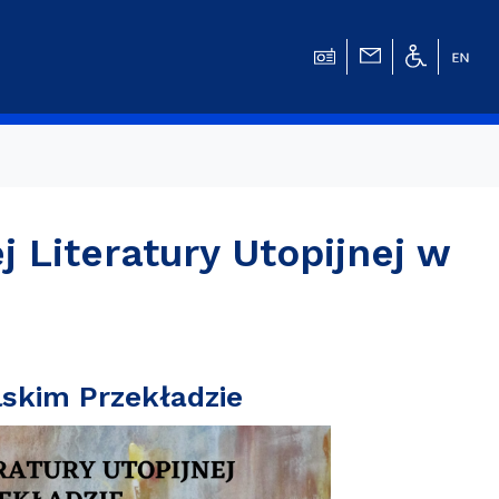
 Literatury Utopijnej w
w
lskim Przekładzie