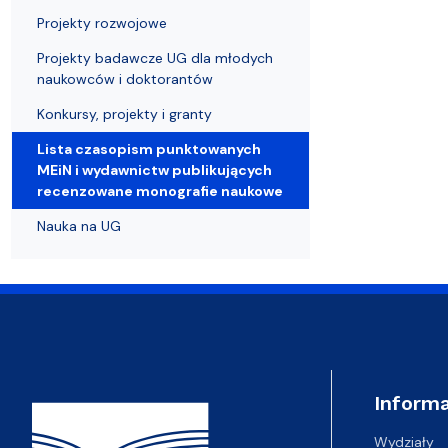
Kronika Wydziału
Nasza misja kształcenia
Tutoring
Czasopisma i publikacje
Instytucje nauki
Indywidualn
Projekty rozwojowe
Projekty badawcze UG dla młodych
naukowców i doktorantów
Konkursy, projekty i granty
Lista czasopism punktowanych
MEiN i wydawnictw publikujących
recenzowane monografie naukowe
Nauka na UG
Adres Wydziału
Informa
Wydziały