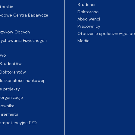
Studenci
torskie
Doktoranci
odowe Centra Badawcze
Absolwenci
Pracownicy
ęzyków Obcych
Otoczenie społeczno-gospo
chowania Fizycznego i
Media
two
Studentów
Doktorantów
oskonałości naukowej
e projekty
 organizacje
cownika
hrenheita
ompetencyjne EZD