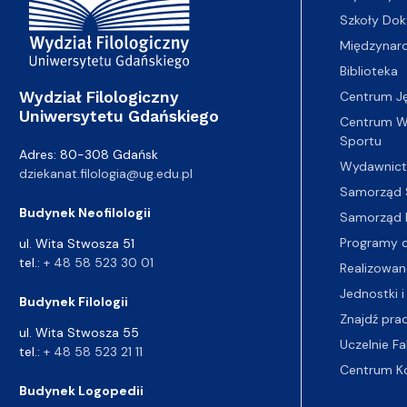
Szkoły Dok
Międzynar
Biblioteka
Wydział Filologiczny
Centrum J
Uniwersytetu Gdańskiego
Centrum Wy
Sportu
Adres: 80-308 Gdańsk
Wydawnic
dziekanat.filologia@ug.edu.pl
Samorząd 
Budynek Neofilologii
Samorząd 
Programy d
ul. Wita Stwosza 51
tel.:
+ 48 58 523 30 01
Realizowan
Jednostki i
Budynek Filologii
Znajdź pra
ul. Wita Stwosza 55
Uczelnie Fa
tel.:
+ 48 58 523 21 11
Centrum K
Budynek Logopedii