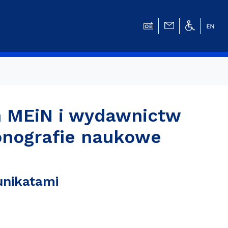
h MEiN i wydawnictw
w
onografie naukowe
nikatami