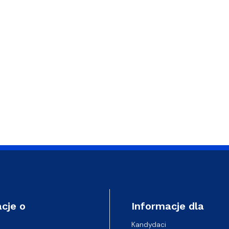
a organizacja studiów
cje o
Informacje dla
Kandydaci