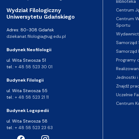
Biblioteka
Wydział Filologiczny
Centrum J
Uniwersytetu Gdańskiego
Centrum Wy
Sportu
Adres: 80-308 Gdańsk
Wydawnic
dziekanat.filologia@ug.edu.pl
Samorząd 
Budynek Neofilologii
Samorząd 
Programy d
ul. Wita Stwosza 51
tel.:
+ 48 58 523 30 01
Realizowan
Jednostki i
Budynek Filologii
Znajdź pra
ul. Wita Stwosza 55
Uczelnie Fa
tel.:
+ 48 58 523 21 11
Centrum K
Budynek Logopedii
ul. Wita Stwosza 58
tel.:
+ 48 58 523 23 63