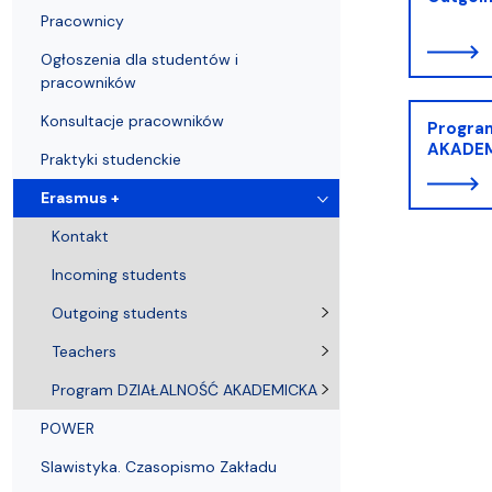
Kronika Wydziału
Nasza misja kształcenia
Tutoring
Czasopisma i publikacje
Instytucje nauki
Indywidualn
Pracownicy
Ogłoszenia dla studentów i
pracowników
Konsultacje pracowników
Progra
AKADE
Praktyki studenckie
Erasmus +
Kontakt
Incoming students
Outgoing students
Teachers
Program DZIAŁALNOŚĆ AKADEMICKA
POWER
Slawistyka. Czasopismo Zakładu