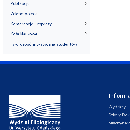
Publikacje
Zakład poleca
Konferencje i imprezy
Koła Naukowe
Twórczość artystyczna studentów
Adres Wydziału
Informa
Wydziały
Szkoły Dok
Międzynar