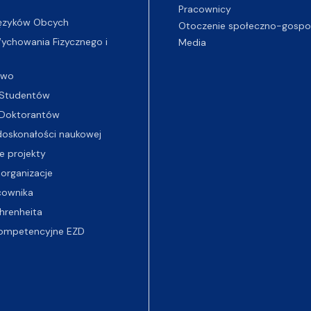
Pracownicy
ęzyków Obcych
Otoczenie społeczno-gospo
chowania Fizycznego i
Media
two
Studentów
Doktorantów
oskonałości naukowej
e projekty
 organizacje
cownika
hrenheita
ompetencyjne EZD