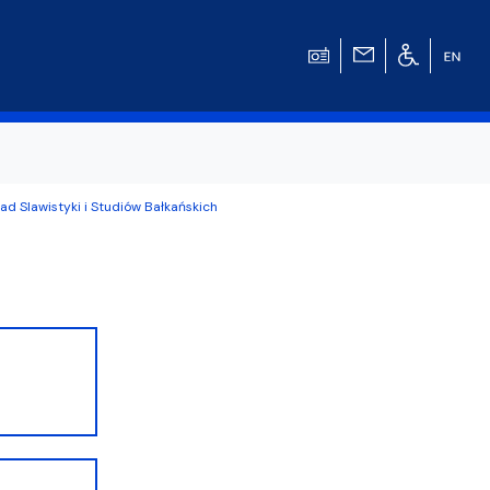
ad Slawistyki i Studiów Bałkańskich
w