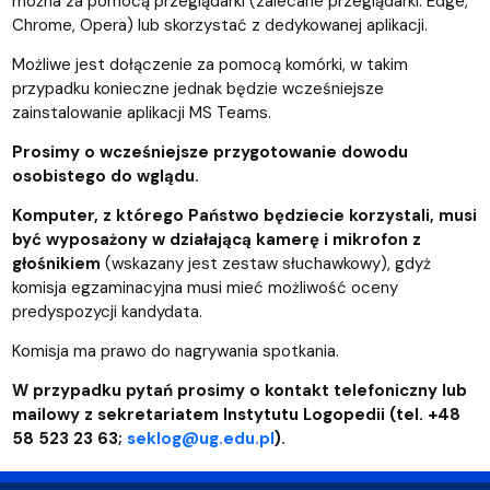
można za pomocą przeglądarki (zalecane przeglądarki: Edge,
Chrome, Opera) lub skorzystać z dedykowanej aplikacji.
Możliwe jest dołączenie za pomocą komórki, w takim
przypadku konieczne jednak będzie wcześniejsze
zainstalowanie aplikacji MS Teams.
Prosimy o wcześniejsze przygotowanie dowodu
osobistego do wglądu.
Komputer, z którego Państwo będziecie korzystali, musi
być wyposażony w działającą kamerę i mikrofon z
głośnikiem
(wskazany jest zestaw słuchawkowy), gdyż
komisja egzaminacyjna musi mieć możliwość oceny
predyspozycji kandydata.
Komisja ma prawo do nagrywania spotkania.
W przypadku pytań prosimy o kontakt telefoniczny lub
mailowy z sekretariatem Instytutu Logopedii (tel. +48
58 523 23 63;
seklog@ug.edu.pl
).