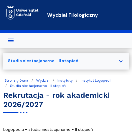
Przejdź do treści
Wydział Filologiczny
expand_more
Studia niestacjonarne - II stopień
Strona główna
Wydział
Instytuty
Instytut Logopedii
Studia niestacjonarne - II stopień
Rekrutacja - rok akademicki
2026/2027
Logopedia - studia niestacjonarne - II stopień