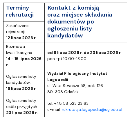
Terminy
Kontakt z komisją
rekrutacj
i
oraz miejsce składania
dokumentów po
Zakończenie
ogłoszeniu listy
rejestracji:
kandydatów
12 lipca 2026 r.
Rozmowa
kwalifikacyjna:
od 8 lipca 2026 r. do 23 lipca 2026 r.
14 -
15 lipca 2026
pon.-pt.10:00-13:00
r.
Wydział Filologiczny, Instytut
Ogłoszenie listy
Logopedii
kandydatów:
ul. Wita Stwosza 58, pok. 126
16 lipca 2026 r.
80-308 Gdańsk
Ogłoszenie listy
tel. +48 58 523 23 63
osób przyjętych:
e-mail:
rekrutacja.logopedia@ug.edu.pl
23 lipca 2026 r.