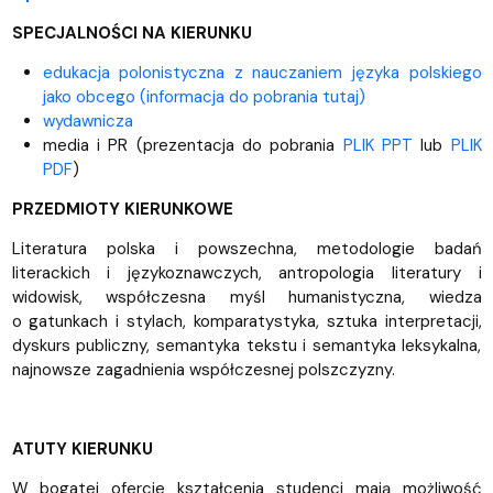
SPECJALNOŚCI NA KIERUNKU
edukacja polonistyczna z nauczaniem języka polskiego
jako obcego (informacja do pobrania tutaj)
wydawnicza
media i PR (prezentacja do pobrania
PLIK PPT
lub
PLIK
PDF
)
PRZEDMIOTY KIERUNKOWE
Literatura polska i powszechna, metodologie badań
literackich i językoznawczych, antropologia literatury i
widowisk, współczesna myśl humanistyczna, wiedza
o gatunkach i stylach, komparatystyka, sztuka interpretacji,
dyskurs publiczny, semantyka tekstu i semantyka leksykalna,
najnowsze zagadnienia współczesnej polszczyzny.
ATUTY KIERUNKU
W bogatej ofercie kształcenia studenci mają możliwość