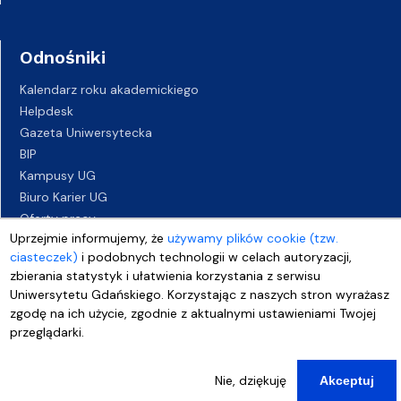
Odnośniki
Kalendarz roku akademickiego
Helpdesk
Gazeta Uniwersytecka
BIP
Kampusy UG
Biuro Karier UG
Oferty pracy
Uprzejmie informujemy, że
używamy plików cookie (tzw.
Deklaracja dostępności
ciasteczek)
i podobnych technologii w celach autoryzacji,
zbierania statystyk i ułatwienia korzystania z serwisu
Uniwersytetu Gdańskiego. Korzystając z naszych stron wyrażasz
zgodę na ich użycie, zgodnie z aktualnymi ustawieniami Twojej
przeglądarki.
Nie, dziękuję
Akceptuj