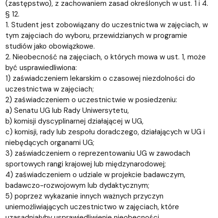
(zastępstwo), z zachowaniem zasad określonych w ust. 1 i 4.
§ 12.
1. Student jest zobowiązany do uczestnictwa w zajęciach, w
tym zajęciach do wyboru, przewidzianych w programie
studiów jako obowiązkowe.
2. Nieobecność na zajęciach, o których mowa w ust. 1, może
być usprawiedliwiona:
1) zaświadczeniem lekarskim o czasowej niezdolności do
uczestnictwa w zajęciach;
2) zaświadczeniem o uczestnictwie w posiedzeniu:
a) Senatu UG lub Rady Uniwersytetu,
b) komisji dyscyplinarnej działającej w UG,
c) komisji, rady lub zespołu doradczego, działających w UG i
niebędących organami UG;
3) zaświadczeniem o reprezentowaniu UG w zawodach
sportowych rangi krajowej lub międzynarodowej;
4) zaświadczeniem o udziale w projekcie badawczym,
badawczo-rozwojowym lub dydaktycznym;
5) poprzez wykazanie innych ważnych przyczyn
uniemożliwiających uczestnictwo w zajęciach, które
uzasadniałyby usprawiedliwienie nieobecności.