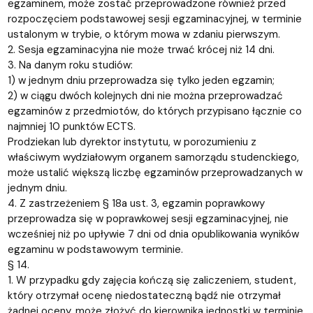
egzaminem, może zostać przeprowadzone również przed
rozpoczęciem podstawowej sesji egzaminacyjnej, w terminie
ustalonym w trybie, o którym mowa w zdaniu pierwszym.
2. Sesja egzaminacyjna nie może trwać krócej niż 14 dni.
3. Na danym roku studiów:
1) w jednym dniu przeprowadza się tylko jeden egzamin;
2) w ciągu dwóch kolejnych dni nie można przeprowadzać
egzaminów z przedmiotów, do których przypisano łącznie co
najmniej 10 punktów ECTS.
Prodziekan lub dyrektor instytutu, w porozumieniu z
właściwym wydziałowym organem samorządu studenckiego,
może ustalić większą liczbę egzaminów przeprowadzanych w
jednym dniu.
4. Z zastrzeżeniem § 18a ust. 3, egzamin poprawkowy
przeprowadza się w poprawkowej sesji egzaminacyjnej, nie
wcześniej niż po upływie 7 dni od dnia opublikowania wyników
egzaminu w podstawowym terminie.
§ 14.
1. W przypadku gdy zajęcia kończą się zaliczeniem, student,
który otrzymał ocenę niedostateczną bądź nie otrzymał
żadnej oceny, może złożyć do kierownika jednostki w terminie