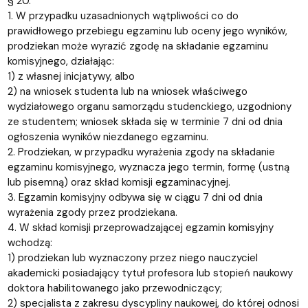
§ 20.
1. W przypadku uzasadnionych wątpliwości co do
prawidłowego przebiegu egzaminu lub oceny jego wyników,
prodziekan może wyrazić zgodę na składanie egzaminu
komisyjnego, działając:
1) z własnej inicjatywy, albo
2) na wniosek studenta lub na wniosek właściwego
wydziałowego organu samorządu studenckiego, uzgodniony
ze studentem; wniosek składa się w terminie 7 dni od dnia
ogłoszenia wyników niezdanego egzaminu.
2. Prodziekan, w przypadku wyrażenia zgody na składanie
egzaminu komisyjnego, wyznacza jego termin, formę (ustną
lub pisemną) oraz skład komisji egzaminacyjnej.
3. Egzamin komisyjny odbywa się w ciągu 7 dni od dnia
wyrażenia zgody przez prodziekana.
4. W skład komisji przeprowadzającej egzamin komisyjny
wchodzą:
1) prodziekan lub wyznaczony przez niego nauczyciel
akademicki posiadający tytuł profesora lub stopień naukowy
doktora habilitowanego jako przewodniczący;
2) specjalista z zakresu dyscypliny naukowej, do której odnosi