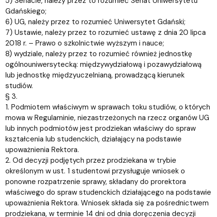
5) Senacie, należy przez to rozumieć Senat Uniwersytetu
Gdańskiego;
6) UG, należy przez to rozumieć Uniwersytet Gdański;
7) Ustawie, należy przez to rozumieć ustawę z dnia 20 lipca
2018 r. – Prawo o szkolnictwie wyższym i nauce;
8) wydziale, należy przez to rozumieć również jednostkę
ogólnouniwersytecką: międzywydziałową i pozawydziałową
lub jednostkę międzyuczelnianą, prowadzącą kierunek
studiów.
§ 3.
1. Podmiotem właściwym w sprawach toku studiów, o których
mowa w Regulaminie, niezastrzeżonych na rzecz organów UG
lub innych podmiotów jest prodziekan właściwy do spraw
kształcenia lub studenckich, działający na podstawie
upoważnienia Rektora.
2. Od decyzji podjętych przez prodziekana w trybie
określonym w ust. 1 studentowi przysługuje wniosek o
ponowne rozpatrzenie sprawy, składany do prorektora
właściwego do spraw studenckich działającego na podstawie
upoważnienia Rektora. Wniosek składa się za pośrednictwem
prodziekana, w terminie 14 dni od dnia doręczenia decyzji