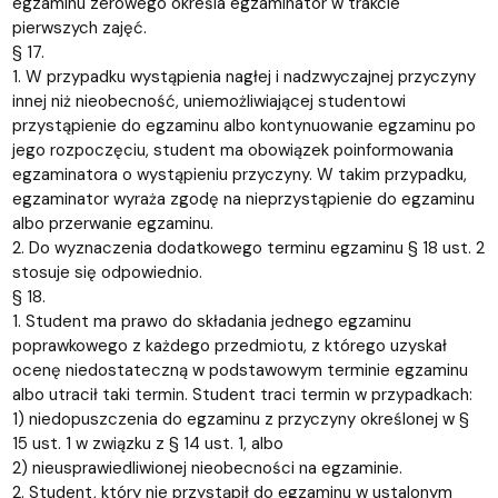
egzaminu zerowego określa egzaminator w trakcie
pierwszych zajęć.
§ 17.
1. W przypadku wystąpienia nagłej i nadzwyczajnej przyczyny
innej niż nieobecność, uniemożliwiającej studentowi
przystąpienie do egzaminu albo kontynuowanie egzaminu po
jego rozpoczęciu, student ma obowiązek poinformowania
egzaminatora o wystąpieniu przyczyny. W takim przypadku,
egzaminator wyraża zgodę na nieprzystąpienie do egzaminu
albo przerwanie egzaminu.
2. Do wyznaczenia dodatkowego terminu egzaminu § 18 ust. 2
stosuje się odpowiednio.
§ 18.
1. Student ma prawo do składania jednego egzaminu
poprawkowego z każdego przedmiotu, z którego uzyskał
ocenę niedostateczną w podstawowym terminie egzaminu
albo utracił taki termin. Student traci termin w przypadkach:
1) niedopuszczenia do egzaminu z przyczyny określonej w §
15 ust. 1 w związku z § 14 ust. 1, albo
2) nieusprawiedliwionej nieobecności na egzaminie.
2. Student, który nie przystąpił do egzaminu w ustalonym