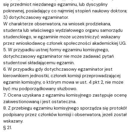
się przedmiot niezdanego egzaminu, lub dyscypliny
pokrewnej, posiadający co najmniej stopień naukowy doktora;
3) dotychczasowy egzaminator.
W charakterze obserwatora, na wniosek prodziekana,
studenta lub właściwego wydziałowego organu samorządu
studenckiego, w egzaminie może uczestniczyć wskazany
przez wnioskodawcę członek społeczności akademickiej UG.
5. W przypadku ustnej formy egzaminu komisyjnego,
dotychczasowy egzaminator nie może zadawać pytań
studentowi składającemu egzamin.
6. W przypadku gdy dotychczasowy egzaminator jest
kierownikiem jednostki, członek komisji przeprowadzającej
egzamin komisyjny, o którym mowa w ust. 4 pkt 2, nie może
być mu podporządkowany służbowo.
7. Ocena uzyskana z egzaminu komisyjnego zastępuje ocenę
zakwestionowaną i jest ostateczna.
8. Z przebiegu egzaminu komisyjnego sporządza się protokół
podpisany przez członków komisji i obserwatora, jeżeli został
wskazany.
§ 21.