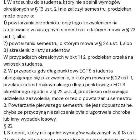
1. W stosunku do studenta, który nie spełnił wymogów
określonych w § 13 ust. 2 i nie zaliczył semestru, prodziekan
może orzec o:
1) powtarzaniu przedmiotu objętego zezwoleniem na
studiowanie w następnym semestrze, o którym mowa w § 22
ust. 1, albo
2) powtarzaniu semestru, o którym mowa w § 24 ust. 1, albo
3) skreśleniu z listy studentów.
W przypadkach określonych w pkt 1 i 2, prodziekan orzeka na
wniosek studenta.
2. W przypadku gdy dług punktowy ECTS studenta
ubiegającego się o zezwolenie, o którym mowa w § 22 ust. 1,
przekracza limit maksymalnego długu punktowego ECTS
określonego zgodnie z § 22 ust. 4, prodziekan odmawiając
udzielenia zezwolenia, może orzec o powtarzaniu semestru.
3. Powtarzanie pierwszego semestru nie jest dopuszczalne,
chyba że przyczyną niezaliczenia była długotrwała choroba
lub inny wypadek losowy.
§ 22.
1. Student, który nie spełnił wymogów wskazanych w § 13 ust.
2 i nie zaliczył semestru, może złożyć do prodziekana wniosek