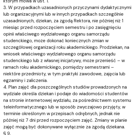
którym mowa w ust. 1.
3. W przypadkach uzasadnionych przyczynami dydaktycznymi
lub organizacyjnymi lub w innych przypadkach szczególnie
uzasadnionych, dziekan, za zgodą Rektora, nie później niż 1
miesiąc przed rozpoczęciem semestru i po zasięgnięciu
opinii właściwego wydziałowego organu samorządu
studenckiego, może dokonać koniecznych zmian w
szczegółowej organizacji roku akademickiego. Prodziekan, na
wniosek właściwego wydziałowego organu samorządu
studenckiego lub z własnej inicjatywy, może przenieść – w
ramach roku akademickiego, pomiędzy semestrami –
niektóre przedmioty, w tym praktyki zawodowe, zajęcia lub
egzaminy i zaliczenia.
4. Plan zajęć dla poszczególnych studiów prowadzonych na
wydziale określa dziekan i podaje do wiadomości studentów
na stronie internetowej wydziału, za pośrednictwem systemu
teleinformatycznego lub w sposób zwyczajowo przyjęty, w
terminie określonym w przepisach odrębnych, jednak nie
później niż 7 dni przed rozpoczęciem zajęć. Zmiany w planie
zajęć mogą być dokonywane wyłącznie za zgodą dziekana.
§ 9.