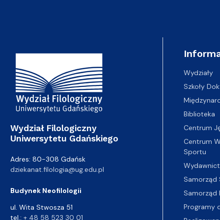
Adres Wydziału
Informa
Wydziały
Szkoły Dok
Międzynar
Biblioteka
Wydział Filologiczny
Centrum J
Uniwersytetu Gdańskiego
Centrum Wy
Sportu
Adres: 80-308 Gdańsk
Wydawnic
dziekanat.filologia@ug.edu.pl
Samorząd 
Budynek Neofilologii
Samorząd 
Programy d
ul. Wita Stwosza 51
tel.:
+ 48 58 523 30 01