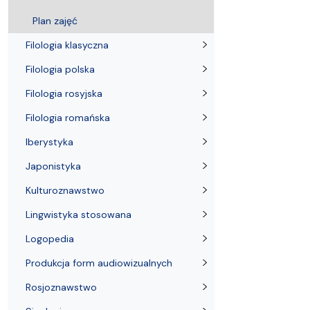
Kronika Wydziału
Nasza misja kształcenia
Tutoring
Czasopisma i publikacje
Instytucje nauki
Indywidualn
Plan zajęć
Filologia klasyczna
Filologia polska
Filologia rosyjska
Filologia romańska
Iberystyka
Japonistyka
Kulturoznawstwo
Lingwistyka stosowana
Logopedia
Produkcja form audiowizualnych
Rosjoznawstwo