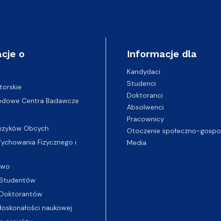
cje o
Informacje dla
Kandydaci
Studenci
torskie
Doktoranci
odowe Centra Badawcze
Absolwenci
Pracownicy
ęzyków Obcych
Otoczenie społeczno-gospo
chowania Fizycznego i
Media
two
Studentów
Doktorantów
oskonałości naukowej