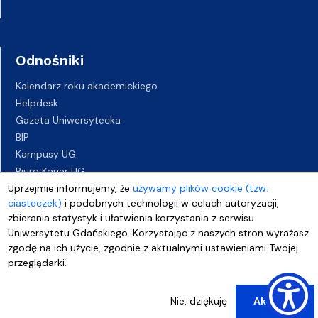
Odnośniki
Kalendarz roku akademickiego
Helpdesk
Gazeta Uniwersytecka
BIP
Kampusy UG
Biuro Karier UG
Oferty pracy
Uprzejmie informujemy, że
używamy plików cookie (tzw.
ciasteczek)
i podobnych technologii w celach autoryzacji,
Deklaracja dostępności
zbierania statystyk i ułatwienia korzystania z serwisu
Uniwersytetu Gdańskiego. Korzystając z naszych stron wyrażasz
zgodę na ich użycie, zgodnie z aktualnymi ustawieniami Twojej
przeglądarki.
Nie, dziękuję
Akceptuj