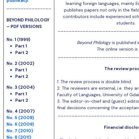
publikacji
learning foreign languages, mainly E
________________
publishes papers not only in the fiel
contributors include experienced sch
BEYOND PHILOLOGY
students.
– PDF VERSIONS
_____________________________
No. 1 (1999)
Beyond Philology
is published i
Part 1
The online version is
Part 2
_____________________________
No. 2 (2002)
The review pro
Part 1
Part 2
1. The review process is double blind.
No. 3 (2004)
2. The reviewers are external, i.e. they 
Part 1
Faculty of Languages, University of Gda
Part 2
3. The editor-in-chief and (guest) edito
final decisions concerning the acceptan
No. 4 (2007)
_____________________________
No. 5 (2008)
No. 6 (2009)
Financial discl
No. 7 (2010)
No. 8 (2011)