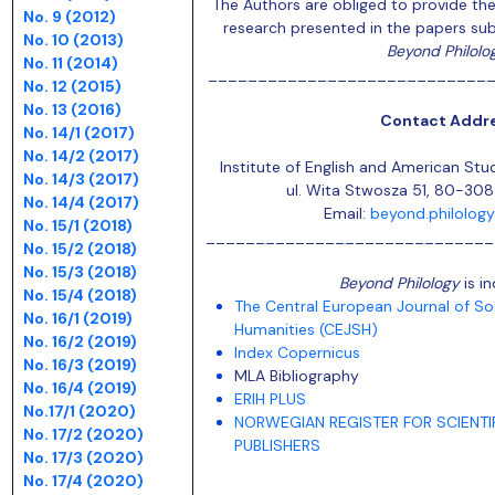
The Authors are obliged to provide the
No. 9 (2012)
research presented in the papers sub
No. 10 (2013)
Beyond Philolo
No. 11 (2014)
_____________________________
No. 12 (2015)
No. 13 (2016)
Contact Addr
No. 14/1 (2017)
No. 14/2 (2017)
Institute of English and American Stu
No. 14/3 (2017)
ul. Wita Stwosza 51, 80-308
No. 14/4 (2017)
Email:
beyond.philolog
No. 15/1 (2018)
_____________________________
No. 15/2 (2018)
No. 15/3 (2018)
Beyond Philology
is i
No. 15/4 (2018)
The Central European Journal of So
No. 16/1 (2019)
Humanities (CEJSH)
No. 16/2 (2019)
Index Copernicus
No. 16/3 (2019)
MLA Bibliography
No. 16/4 (2019)
ERIH PLUS
No.17/1 (2020)
NORWEGIAN REGISTER FOR SCIENTIF
No. 17/2 (2020)
PUBLISHERS
No. 17/3 (2020)
No. 17/4
(2020)