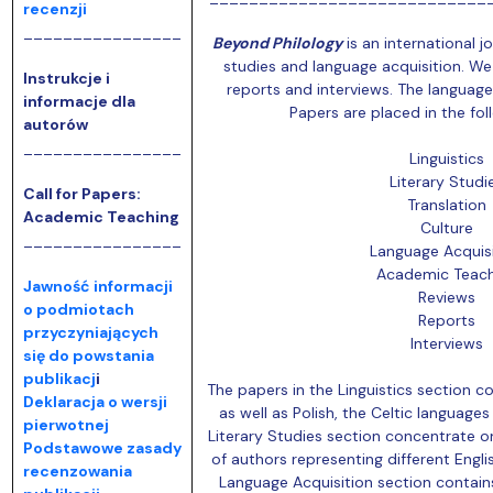
recenzji
________________
Beyond Philology
is an international jou
studies and language acquisition. We p
Instrukcje i
reports and interviews. The language o
informacje dla
Papers are placed in the fol
autorów
________________
Linguistics
Literary Studi
Call for Papers:
Translation
Academic Teaching
Culture
________________
Language Acquisi
Academic Teach
Jawność informacji
Reviews
o podmiotach
Reports
przyczyniających
Interviews
się do powstania
publikacj
i
The papers in the Linguistics section c
Deklaracja o wersji
as well as Polish, the Celtic languages
pierwotnej
Literary Studies section concentrate 
Podstawowe zasady
of authors representing different Engl
recenzowania
Language Acquisition section contain