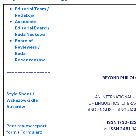
Editorial Team /
Redakcja
Associate
Editorial Board /
Rada Naukowa
Board of
Reviewers /
Rada
Recenzentów
________________
BEYOND PHILO
Style Sheet /
AN INTERNATIONAL 
Wskazówki dla
OF LINGUISTICS, LITER
Autorów
AND ENGLISH LANGUAG
________________
ISSN 1732-12
Peer review report
e-ISSN 2451-1
form
/
Formularz
____________________________