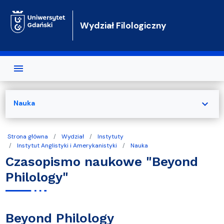
Przejdź do treści
Wydział Filologiczny
expand_more
Nauka
Strona główna
Wydział
Instytuty
Instytut Anglistyki i Amerykanistyki
Nauka
Czasopismo naukowe "Beyond
Philology"
Beyond Philology