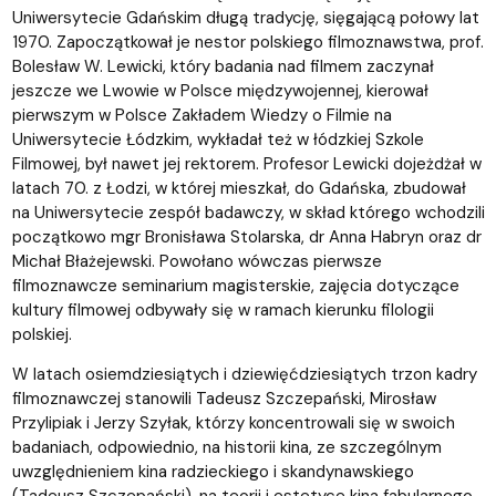
Uniwersytecie Gdańskim długą tradycję, sięgającą połowy lat
1970. Zapoczątkował je nestor polskiego filmoznawstwa, prof.
Bolesław W. Lewicki, który badania nad filmem zaczynał
jeszcze we Lwowie w Polsce międzywojennej, kierował
pierwszym w Polsce Zakładem Wiedzy o Filmie na
Uniwersytecie Łódzkim, wykładał też w łódzkiej Szkole
Filmowej, był nawet jej rektorem. Profesor Lewicki dojeżdżał w
latach 70. z Łodzi, w której mieszkał, do Gdańska, zbudował
na Uniwersytecie zespół badawczy, w skład którego wchodzili
początkowo mgr Bronisława Stolarska, dr Anna Habryn oraz dr
Michał Błażejewski. Powołano wówczas pierwsze
filmoznawcze seminarium magisterskie, zajęcia dotyczące
kultury filmowej odbywały się w ramach kierunku filologii
polskiej.
W latach osiemdziesiątych i dziewięćdziesiątych trzon kadry
filmoznawczej stanowili Tadeusz Szczepański, Mirosław
Przylipiak i Jerzy Szyłak, którzy koncentrowali się w swoich
badaniach, odpowiednio, na historii kina, ze szczególnym
uwzględnieniem kina radzieckiego i skandynawskiego
(Tadeusz Szczepański), na teorii i estetyce kina fabularnego