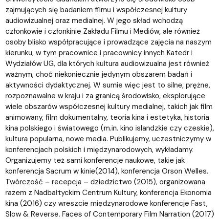
zajmujących się badaniem filmu i współczesnej kultury
audiowizualnej oraz medialnej. W jego skład wchodzą
członkowie i członkinie Zakładu Filmu i Mediów, ale również
osoby blisko współpracujące i prowadzące zajęcia na naszym
kierunku, w tym pracownice i pracownicy innych Katedr i
Wydziałów UG, dla których kultura audiowizualna jest również
ważnym, choć niekoniecznie jedynym obszarem badań i
aktywności dydaktycznej. W sumie więc jest to silne, prężne,
rozpoznawalne w kraju i za granicą środowisko, eksplorujące
wiele obszarów współczesnej kultury medialnej, takich jak film
animowany, film dokumentalny, teoria kina i estetyka, historia
kina polskiego i światowego (m.in. kino islandzkie czy czeskie),
kultura popularna, nowe media. Publikujemy, uczestniczymy w
konferencjach polskich i międzynarodowych, wykładamy.
Organizujemy też sami konferencje naukowe, takie jak
konferencja Sacrum w kinie(2014), konferencja Orson Welles.
Twórczość – recepcja – dziedzictwo (2015), organizowana
razem z Nadbałtyckim Centrum Kultury, konferencja Ekonomia
kina (2016) czy wreszcie międzynarodowe konferencje Fast,
Slow & Reverse. Faces of Contemporary Film Narration (2017)