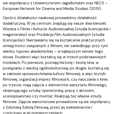
we współpracy z Uniwersytetem Jagiellońskim oraz NECS –
European Network for Cinema and Media Studies (2019).
Oprócz działalności naukowej prowadzimy działalność
dydaktyczną. W jej centrum znajdują się nasze dwa kierunki:
Wiedza o Filmie i Kulturze Audiowizualnej (studia licencjackie i
magisterskie) oraz Produkcja Film Audiowizualnych (studia
licencjackie). Nastawiamy się na kształcenie praktycznych
umiejętności związanych z filmem, nie zaniedbując przy tym
wiedzy typowo akademickiej – w najlepszym sensie tego
słowa. Studenci więc kształcą się w trzech podstawowych
modułach. Po pierwsze, poznają historię i teorię kina, w
powiązaniu z wiedzą ogólnokulturową; po drugie, kształcą się
w zakresie upowszechniania kultury filmowej, a więc krytyki
filmowej, organizacji imprez filmowych, czy nauczania o kinie;
po trzecie, mają zajęcia z elementów warsztatu filmowego,
obejmującego sztukę operatorską, pracę z aktorem,
scenopisarstwo czy montaż. Realizują też własne etiudy
filmowe. Zajęcia warsztatowe prowadzone są we współpracy
z Gdyńską Szkołą Filmową, przez jej wykładowców i
częściowo w jej pomieszczeniach.