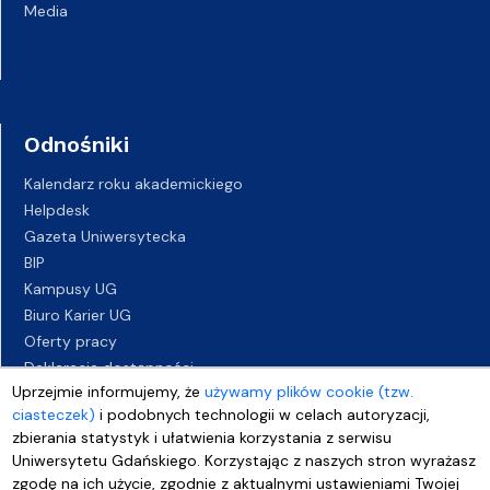
Media
Odnośniki
Kalendarz roku akademickiego
Helpdesk
Gazeta Uniwersytecka
BIP
Kampusy UG
Biuro Karier UG
Oferty pracy
Deklaracja dostępności
Uprzejmie informujemy, że
używamy plików cookie (tzw.
ciasteczek)
i podobnych technologii w celach autoryzacji,
zbierania statystyk i ułatwienia korzystania z serwisu
Uniwersytetu Gdańskiego. Korzystając z naszych stron wyrażasz
zgodę na ich użycie, zgodnie z aktualnymi ustawieniami Twojej