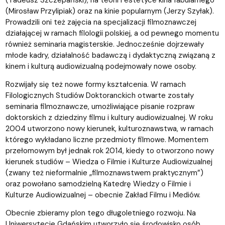
(Mirosław Przylipiak) oraz na kinie popularnym (Jerzy Szyłak).
Prowadzili oni też zajęcia na specjalizacji filmoznawczej
działającej w ramach filologii polskiej, a od pewnego momentu
również seminaria magisterskie. Jednocześnie dojrzewały
młode kadry, działalność badawczą i dydaktyczną związaną z
kinem i kulturą audiowizualną podejmowały nowe osoby.
Rozwijały się też nowe formy kształcenia. W ramach
Filologicznych Studiów Doktoranckich otwarte zostały
seminaria filmoznawcze, umożliwiające pisanie rozpraw
doktorskich z dziedziny filmu i kultury audiowizualnej. W roku
2004 utworzono nowy kierunek, kulturoznawstwa, w ramach
którego wykładano liczne przedmioty filmowe. Momentem
przełomowym był jednak rok 2014, kiedy to otworzono nowy
kierunek studiów – Wiedza o Filmie i Kulturze Audiowizualnej
(zwany też nieformalnie „filmoznawstwem praktycznym”)
oraz powołano samodzielną Katedrę Wiedzy o Filmie i
Kulturze Audiowizualnej – obecnie Zakład Filmu i Mediów.
Obecnie zbieramy plon tego długoletniego rozwoju. Na
Uniwersytecie Gdańskim utworzyło się środowisko osób