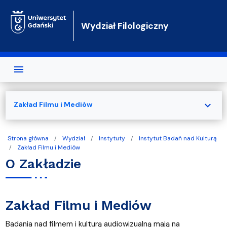
Przejdź do treści
Wydział Filologiczny
expand_more
Zakład Filmu i Mediów
Strona główna
Wydział
Instytuty
Instytut Badań nad Kulturą
Zakład Filmu i Mediów
O Zakładzie
Zakład Filmu i Mediów
Badania nad filmem i kulturą audiowizualną mają na