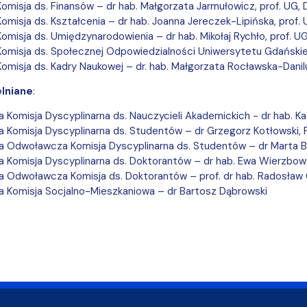
a organizacja studiów
omisja ds. Finansów – dr hab. Małgorzata Jarmułowicz, prof. UG, 
omisja ds. Kształcenia – dr hab. Joanna Jereczek-Lipińska, prof.
omisja ds. Umiędzynarodowienia – dr hab. Mikołaj Rychło, prof. U
omisja ds. Społecznej Odpowiedzialności Uniwersytetu Gdańskieg
omisja ds. Kadry Naukowej – dr. hab. Małgorzata Rocławska-Danilu
lniane
:
a Komisja Dyscyplinarna ds. Nauczycieli Akademickich - dr hab. Ka
a Komisja Dyscyplinarna ds. Studentów – dr Grzegorz Kotłowski, 
a Odwoławcza Komisja Dyscyplinarna ds. Studentów – dr Marta B
a Komisja Dyscyplinarna ds. Doktorantów – dr hab. Ewa Wierzbows
a Odwoławcza Komisja ds. Doktorantów – prof. dr hab. Radosław
a Komisja Socjalno-Mieszkaniowa – dr Bartosz Dąbrowski