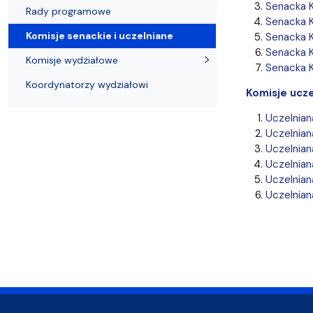
Kronika Wydziału
Nasza misja kształcenia
Tutoring
Czasopisma i publikacje
Instytucje nauki
Indywidualn
Senacka K
Rady programowe
Senacka K
Komisje senackie i uczelniane
Senacka K
Senacka K
Komisje wydziałowe
Senacka K
Koordynatorzy wydziałowi
Komisje ucze
Uczelnian
Uczelnian
Uczelnian
Uczelnian
Uczelnian
Uczelnian