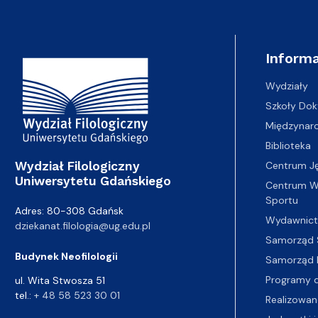
Adres Wydziału
Informa
Wydziały
Szkoły Dok
Międzynar
Biblioteka
Wydział Filologiczny
Centrum J
Uniwersytetu Gdańskiego
Centrum Wy
Sportu
Adres: 80-308 Gdańsk
Wydawnic
dziekanat.filologia@ug.edu.pl
Samorząd 
Budynek Neofilologii
Samorząd 
Programy d
ul. Wita Stwosza 51
tel.:
+ 48 58 523 30 01
Realizowan