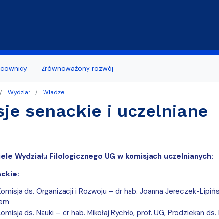
Przejdź do treści
acownicy
Zrównoważony rozwój
Wydział
Władze
 z otoczeniem
bcokrajowców/ Polish for Foreigners
ь по отделениям Филологического
ia naukowe
Wzory wniosków
je senackie i uczelniane
ożyteczne
ządu Studentów
tuły naukowe
Terminy składania wnioskó
aminacyjny Wydziału Filologicznego
udia
Studenci niepełnosprawni
ele Wydziału Filologicznego UG w komisjach uczelnianych:
tudenta I roku
Biuro Karier
ckie:
dania prac dyplomowych
omisja ds. Organizacji i Rozwoju – dr hab. Joanna Jereczek-Lipińs
niesienia studenta
iem
omisja ds. Nauki – dr hab. Mikołaj Rychło, prof. UG, Prodziekan d