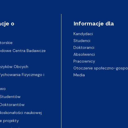
cje o
Informacje dla
Kandydaci
Studenci
torskie
Doktoranci
odowe Centra Badawcze
Absolwenci
Pracownicy
ęzyków Obcych
Otoczenie społeczno-gospo
chowania Fizycznego i
Media
two
Studentów
Doktorantów
oskonałości naukowej
e projekty