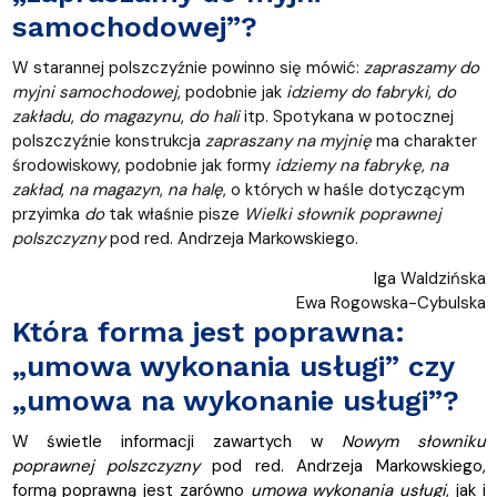
samochodowej”?
W starannej polszczyźnie powinno się mówić:
zapraszamy do
myjni samochodowej
, podobnie jak
idziemy do fabryki
,
do
zakładu
,
do magazynu
,
do hali
itp. Spotykana w potocznej
polszczyźnie konstrukcja
zapraszany
na myjnię
ma charakter
środowiskowy, podobnie jak formy
idziemy na fabrykę
,
na
zakład
,
na magazyn
,
na halę
, o których w haśle dotyczącym
przyimka
do
tak właśnie pisze
Wielki słownik poprawnej
polszczyzny
pod red. Andrzeja Markowskiego.
Iga Waldzińska
Ewa Rogowska-Cybulska
Która forma jest poprawna:
„umowa wykonania usługi” czy
„umowa na wykonanie usługi”?
W świetle informacji zawartych w
Nowym słowniku
poprawnej polszczyzny
pod red. Andrzeja Markowskiego,
formą poprawną jest zarówno
umowa wykonania usługi
, jak i