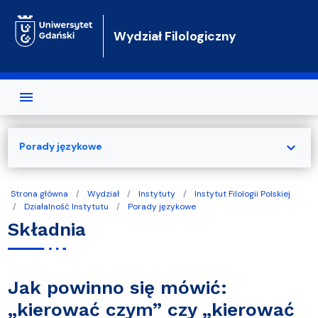
Przejdź do treści
Wydział Filologiczny
expand_more
Porady językowe
Strona główna
Wydział
Instytuty
Instytut Filologii Polskiej
Działalność Instytutu
Porady językowe
Składnia
Jak powinno się mówić:
„kierować czym” czy „kierować