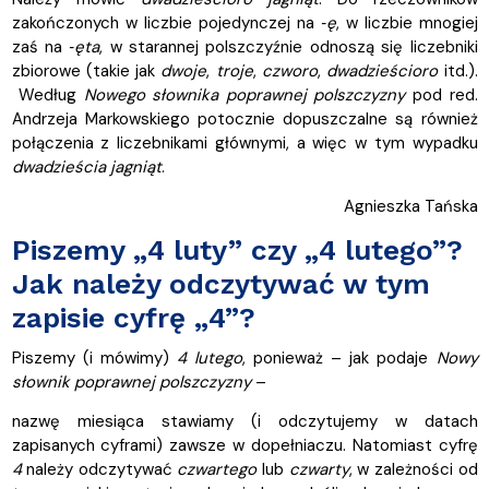
zakończonych w liczbie pojedynczej na
‑ę
, w liczbie mnogiej
zaś na
‑ęta
, w starannej polszczyźnie odnoszą się liczebniki
zbiorowe (takie jak
dwoje
,
troje
,
czworo
,
dwadzieścioro
itd.).
Według
Nowego słownika poprawnej polszczyzny
pod red.
Andrzeja Markowskiego potocznie dopuszczalne są również
połączenia z liczebnikami głównymi, a więc w tym wypadku
dwadzieścia
jagniąt
.
Agnieszka Tańska
Piszemy „4 luty” czy „4 lutego”?
Jak należy odczytywać w tym
zapisie cyfrę „4”?
Piszemy (i mówimy)
4 lutego
, ponieważ – jak podaje
Nowy
słownik poprawnej polszczyzny
–
nazwę miesiąca stawiamy (i odczytujemy w datach
zapisanych cyframi) zawsze w dopełniaczu. Natomiast cyfrę
4
należy odczytywać
czwartego
lub
czwarty
, w zależności od