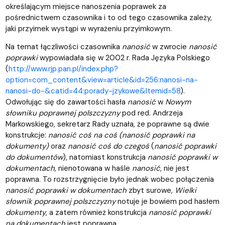
określającym miejsce nanoszenia poprawek za
pośrednictwem czasownika i to od tego czasownika zależy,
jaki przyimek wystąpi w wyrażeniu przyimkowym.
Na temat łączliwości czasownika
nanosić
w zwrocie
nanosić
poprawki
wypowiadała się w 2002 r. Rada Języka Polskiego
(
http://www.rjp.pan.pl/index.php?
option=com_content&view=article&id=256:nanosi-na-
nanosi-do-&catid=44:porady-jzykowe&Itemid=58
).
Odwołując się do zawartości hasła
nanosić
w
Nowym
słowniku poprawnej polszczyzny
pod red. Andrzeja
Markowskiego, sekretarz Rady uznała, że poprawne są dwie
konstrukcje:
nanosić coś na coś
(nanosić poprawki na
dokumenty
)
oraz
nanosić coś do czegoś
(
nanosić poprawki
do dokumentów
), natomiast konstrukcja
nanosić poprawki w
dokumentach
, nienotowana w haśle
nanosić
, nie jest
poprawna. To rozstrzygnięcie było jednak wobec połączenia
nanosić poprawki w dokumentach
zbyt surowe,
Wielki
słownik poprawnej polszczyzny
notuje je bowiem pod hasłem
dokumenty
, a zatem również konstrukcja
nanosić poprawki
na dokumentach
jest poprawna.