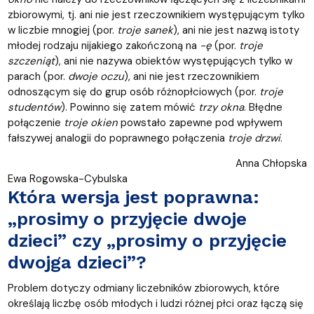
zbiorowymi, tj. ani nie jest rzeczownikiem występującym tylko
w liczbie mnogiej (por.
troje
sanek
), ani nie jest nazwą istoty
młodej rodzaju nijakiego zakończoną na
-ę
(por.
troje
szczeniąt
), ani nie nazywa obiektów występujących tylko w
parach (por.
dwoje
oczu
), ani nie jest rzeczownikiem
odnoszącym się do grup osób różnopłciowych (por.
troje
studentów
). Powinno się zatem mówić
trzy okna
. Błędne
połączenie
troje okien
powstało zapewne pod wpływem
fałszywej analogii do poprawnego połączenia
troje drzwi
.
Anna Chłopska
Ewa Rogowska-Cybulska
Która wersja jest poprawna:
„prosimy o przyjęcie dwoje
dzieci” czy „prosimy o przyjęcie
dwojga dzieci”?
Problem dotyczy odmiany liczebników zbiorowych, które
określają liczbę osób młodych i ludzi różnej płci oraz łączą się