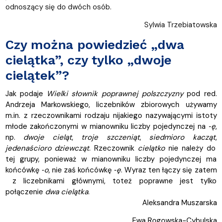
odnoszący się do dwóch osób.
Sylwia Trzebiatowska
Czy można powiedzieć „dwa
cielątka”, czy tylko „dwoje
cielątek”?
Jak podaje
Wielki słownik poprawnej polszczyzny
pod red.
Andrzeja Markowskiego, liczebników zbiorowych używamy
m.in. z rzeczownikami rodzaju nijakiego nazywającymi istoty
młode zakończonymi w mianowniku liczby pojedynczej na
‑ę
,
np.
dwoje cieląt
,
troje szczeniąt
,
siedmioro
kacząt
,
jedenaścioro dziewcząt
. Rzeczownik
cielątko
nie należy do
tej grupy, ponieważ w mianowniku liczby pojedynczej ma
końcówkę
‑o
, nie zaś końcówkę
‑ę
. Wyraz ten łączy się zatem
z liczebnikami głównymi, toteż poprawne jest tylko
połączenie
dwa cielątka
.
Aleksandra Muszarska
Ewa Rogowska-Cybulska