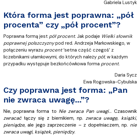
Gabriela Lustyk
Która forma jest poprawna: „pół
procenta” czy „pół procent”?
Poprawna formą jest
pół procent
. Jak podaje
Wielki słownik
poprawnej polszczyzny
pod red. Andrzeja Markowskiego, w
połączeniu wyrazu
procent
‘setna część czegoś’ z
liczebnikami ułamkowymi, do których należy
pół
, w każdym
przypadku występuje bezkońcówkowa forma
procent
.
Daria Sycz
Ewa Rogowska-Cybulska
Czy poprawna jest forma: „Pan
nie zwraca uwagę...”?
Nie, poprawna forma to
Nie zwraca Pan uwagi
… Czasownik
zwracać
łączy się z biernikiem, np.
zwraca uwagę
,
książki
,
pieniądze
, ale jego zaprzeczenie – z dopełniaczem, np.
nie
zwraca
uwagi
,
książek
,
pieniędzy
.