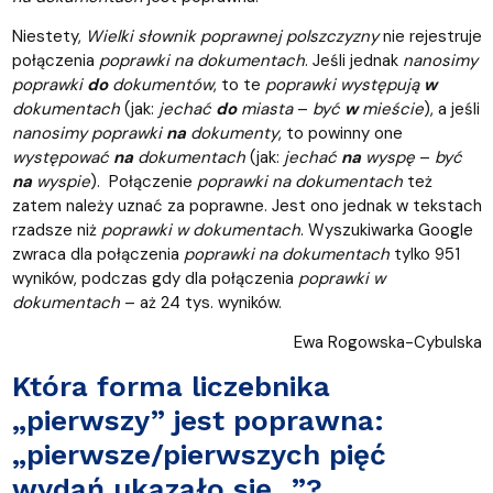
Niestety,
Wielki słownik poprawnej polszczyzny
nie rejestruje
połączenia
poprawki
na dokumentach
. Jeśli jednak
nanosimy
poprawki
do
dokumentów
, to te
poprawki
występują
w
dokumentach
(jak:
jechać
do
miasta
–
być
w
mieście
), a jeśli
nanosimy poprawki
na
dokumenty
, to powinny one
występować
na
dokumentach
(jak:
jechać
na
wyspę
–
być
na
wyspie
). Połączenie
poprawki na dokumentach
też
zatem należy uznać za poprawne. Jest ono jednak w tekstach
rzadsze niż
poprawki w dokumentach
. Wyszukiwarka Google
zwraca dla połączenia
poprawki na dokumentach
tylko 951
wyników, podczas gdy dla połączenia
poprawki w
dokumentach
– aż 24 tys. wyników.
Ewa Rogowska-Cybulska
Która forma liczebnika
„pierwszy” jest poprawna:
„pierwsze/pierwszych pięć
wydań ukazało się...”?