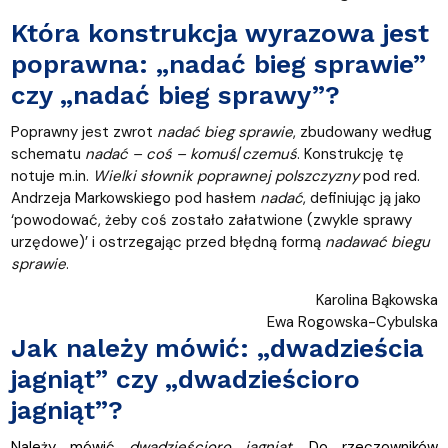
Która konstrukcja wyrazowa jest
poprawna: „nadać bieg sprawie”
czy „nadać bieg sprawy”?
Poprawny jest zwrot
nadać bieg sprawie
, zbudowany według
schematu
nadać – coś – komuś
/
czemuś
. Konstrukcję tę
notuje m.in.
Wielki słownik poprawnej polszczyzny
pod red.
Andrzeja Markowskiego pod hasłem
nadać
, definiując ją jako
‘powodować, żeby coś zostało załatwione (zwykle sprawy
urzędowe)’ i ostrzegając przed błędną formą
nadawać biegu
sprawie
.
Karolina Bąkowska
Ewa Rogowska-Cybulska
Jak należy mówić: „dwadzieścia
jagniąt” czy „dwadzieścioro
jagniąt”?
Należy mówić
dwadzieścioro jagniąt
. Do rzeczowników