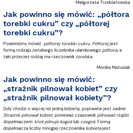
Małgorzata Trzebiatowska
Jak powinno się mówić: „półtora
torebki cukru” czy „półtorej
torebki cukru”?
Powinniśmy mówić:
półtorej torebki cukru
.
Półtorej
jest
formą rodzaju żeńskiego liczebnika ułamkowego
półtora
, a
taki przecież rodzaj ma rzeczownik
torebka
.
Monika Matusiak
Jak powinno się mówić:
„strażnik pilnował kobiet” czy
„strażnik pilnował kobiety”?
Gdy chodzi o więcej niż jedną kobietę, poprawne jest zadnie
Strażnik pilnował kobiet
, ponieważ czasownik
pilnować
rządzi
dopełniaczem:
ktoś
pilnuje kogoś
lub
czegoś
. Formą
dopełniacza liczby mnogiej rzeczownika
kobieta
jest