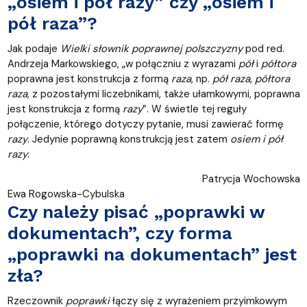
„osiem i pół razy” czy „osiem i
pół raza”?
Jak podaje
Wielki słownik poprawnej polszczyzny
pod red.
Andrzeja Markowskiego, „w połączniu z wyrazami
pół
i
półtora
poprawna jest konstrukcja z formą
raza
, np.
pół raza
,
półtora
raza
, z pozostałymi liczebnikami, także ułamkowymi, poprawna
jest konstrukcja z formą
razy
”. W świetle tej reguły
połączenie, którego dotyczy pytanie, musi zawierać formę
razy
. Jedynie poprawną konstrukcją jest zatem
osiem i pół
razy
.
Patrycja Wochowska
Ewa Rogowska-Cybulska
Czy należy pisać „poprawki w
dokumentach”, czy forma
„poprawki na dokumentach” jest
zła?
Rzeczownik
poprawki
łączy się z wyrażeniem przyimkowym