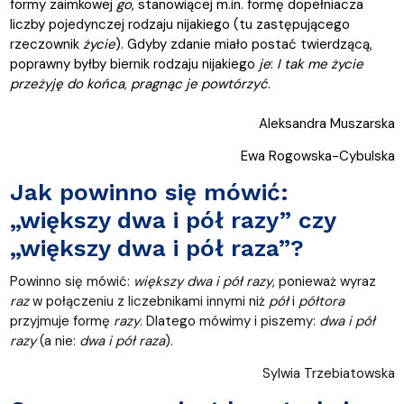
formy zaimkowej
go
, stanowiącej m.in. formę dopełniacza
liczby pojedynczej rodzaju nijakiego (tu zastępującego
rzeczownik
życie
). Gdyby zdanie miało postać twierdzącą,
poprawny byłby biernik rodzaju nijakiego
je
:
I tak me życie
przeżyję do końca, pragnąc je powtórzyć
.
Aleksandra Muszarska
Ewa Rogowska-Cybulska
Jak powinno się mówić:
„większy dwa i pół razy” czy
„większy dwa i pół raza”?
Powinno się mówić:
większy dwa i pół razy
, ponieważ wyraz
raz
w połączeniu z liczebnikami innymi niż
pół
i
półtora
przyjmuje formę
razy
. Dlatego mówimy i piszemy:
dwa i pół
razy
(a nie:
dwa i pół raza
).
Sylwia Trzebiatowska