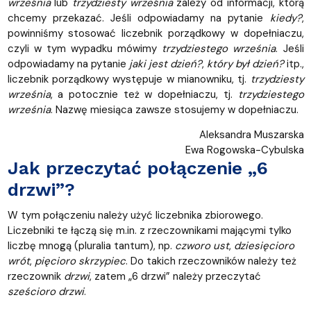
września
lub
trzydziesty września
zależy od informacji, którą
chcemy przekazać. Jeśli odpowiadamy na pytanie
kiedy?
,
powinniśmy stosować liczebnik porządkowy w dopełniaczu,
czyli w tym wypadku mówimy
trzydziestego września
. Jeśli
odpowiadamy na pytanie
jaki jest dzień?
,
który był dzień?
itp.,
liczebnik porządkowy występuje w mianowniku, tj.
trzydziesty
września
, a potocznie też w dopełniaczu, tj.
trzydziestego
września
. Nazwę miesiąca zawsze stosujemy w dopełniaczu.
Aleksandra Muszarska
Ewa Rogowska-Cybulska
Jak przeczytać połączenie „6
drzwi”?
W tym połączeniu należy użyć liczebnika zbiorowego.
Liczebniki te łączą się m.in. z rzeczownikami mającymi tylko
liczbę mnogą (pluralia tantum), np.
czworo ust
,
dziesięcioro
wrót
,
pięcioro skrzypiec
. Do takich rzeczowników należy też
rzeczownik
drzwi
, zatem „6 drzwi” należy przeczytać
sześcioro drzwi
.