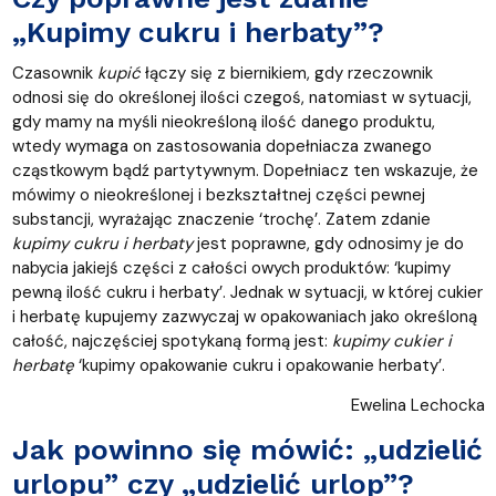
„Kupimy cukru i herbaty”?
Czasownik
kupić
łączy się z biernikiem, gdy rzeczownik
odnosi się do określonej ilości czegoś, natomiast w sytuacji,
gdy mamy na myśli nieokreśloną ilość danego produktu,
wtedy wymaga on zastosowania dopełniacza zwanego
cząstkowym bądź partytywnym. Dopełniacz ten wskazuje, że
mówimy o nieokreślonej i bezkształtnej części pewnej
substancji, wyrażając znaczenie ‘trochę’. Zatem zdanie
kupimy cukru i herbaty
jest poprawne, gdy odnosimy je do
nabycia jakiejś części z całości owych produktów: ‘kupimy
pewną ilość cukru i herbaty’. Jednak w sytuacji, w której cukier
i herbatę kupujemy zazwyczaj w opakowaniach jako określoną
całość, najczęściej spotykaną formą jest:
kupimy cukier i
herbatę
‘kupimy opakowanie cukru i opakowanie herbaty’.
Ewelina Lechocka
Jak powinno się mówić: „udzielić
urlopu” czy „udzielić urlop”?