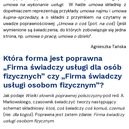
umowa na wykonanie usługi
. W haśle
umowa
składnię z
dopełniaczem reprezentują przykłady
umowa najmu
i
umowa
kupna-sprzedaży
, a o składni z przyimkiem
na
czytamy w
uwadze poprawnościowej: „
Umowa o coś
(pot.
na coś
) (jeśli
wymienione są świadczenia, do których zobowiązuje się jedna
strona, np.
umowa o pracę
,
umowa o dzieło
”.
Agnieszka Tańska
Która forma jest poprawna
„Firma świadczy usługi dla osób
fizycznych” czy „Firma świadczy
usługi osobom fizycznym”?
Jak podaje
Wielki słownik poprawnej polszczyzny
pod red. A.
Markowskiego, czasownik świadczyć tworzy następujący
schemat składniowy:
ktoś, coś
świadczy
coś
komuś, czemuś
(nie:
dla kogoś
). Poprawna jest zatem zdanie:
Firma świadczy
usługi osobom fizycznym
.