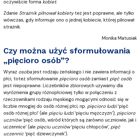
oczywiście forma
kobiet
.
Zdanie
Strażnik pilnował kobiety
też jest poprawne, ale tylko
wówczas, gdy informuje ono o jednej kobiecie, której pilnował
strażnik.
Monika Matusiak
Czy można użyć sformułowania
„pięcioro osób”?
Wyraz
osoba
jest rodzaju żeńskiego i nie zawiera informacji o
płci, toteż sformułowanie
pięcioro osób
zamiast
pięć osób
jest niepoprawne. Liczebników zbiorowych używamy dla
wyróżnienia grupy różnopłciowej tylko w połączeniu z
rzeczownikami rodzaju męskiego mogącymi odnosić się w
liczbie mnogiej do osób różnej płci, np.
pięcioro ludzi
‘pięć
osób różnej płci’ (ale
pięciu ludzi
‘pięciu mężczyzn’),
pięcioro
uczniów
‘pięć osób, wśród których są zarówno uczniowie, jak i
uczennice’ (ale
pięciu uczniów
‘pięciu chłopców’,
pięć
uczennic
‘pięć dziewczynek’).