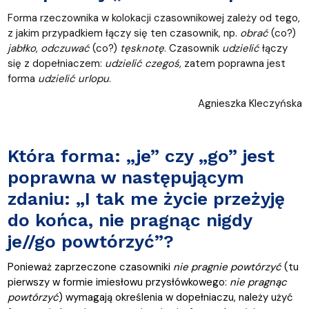
Forma rzeczownika w kolokacji czasownikowej zależy od tego,
z jakim przypadkiem łączy się ten czasownik, np.
obrać
(co?)
jabłko
,
odczuwać
(co?)
tęsknotę
. Czasownik
udzielić
łączy
się z dopełniaczem:
udzielić
czegoś
, zatem poprawna jest
forma
udzielić urlopu
.
Agnieszka Kleczyńska
Która forma: „je” czy „go” jest
poprawna w następującym
zdaniu: „I tak me życie przeżyję
do końca, nie pragnąc nigdy
je//go powtórzyć”?
Ponieważ zaprzeczone czasowniki
nie pragnie powtórzyć
(tu
pierwszy w formie imiesłowu przysłówkowego:
nie pragnąc
powtórzyć
) wymagają określenia w dopełniaczu, należy użyć