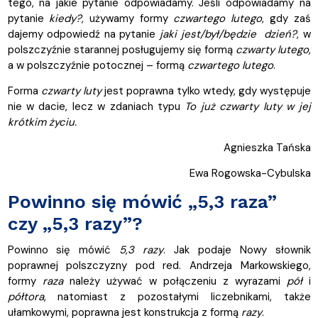
tego, na jakie pytanie odpowiadamy. Jeśli odpowiadamy na
pytanie
kiedy?
, używamy formy
czwartego lutego
, gdy zaś
dajemy odpowiedź na pytanie
jaki jest/był/będzie dzień?
, w
polszczyźnie starannej posługujemy się formą
czwarty lutego
,
a w polszczyźnie potocznej – formą
czwartego lutego
.
Forma
czwarty luty
jest poprawna tylko wtedy, gdy występuje
nie w dacie, lecz w zdaniach typu
To już czwarty luty w jej
krótkim życiu.
Agnieszka Tańska
Ewa Rogowska-Cybulska
Powinno się mówić „5,3 raza”
czy „5,3 razy”?
Powinno się mówić
5,3 razy
. Jak podaje Nowy słownik
poprawnej polszczyzny pod red. Andrzeja Markowskiego,
formy
raza
należy używać w połączeniu z wyrazami
pół
i
półtora
, natomiast z pozostałymi liczebnikami, także
ułamkowymi, poprawna jest konstrukcja z formą
razy
.