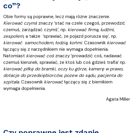
co”?
Obie formy są poprawne, lecz mają różne znaczenie.
Kierować czymś
znaczy ‘stać na czele czegoś, przewodzić
czemuś, zarządzać czymś’, np.
kierować firmą
,
ludźmi
,
zespołem
, a także ‘sprawiać, że pojazd porusza się’, np.
kierować samochodem
,
łodzią
,
końmi
. Czasownik
kierować
łączący się z narzędnikiem nie wymaga dopełnienia.
Natomiast
kierować coś
znaczy ‘prowadzić coś, nadawać
czemuś kierunek, sprawiać, że ktoś lub coś gdzieś trafia’ np.
kierować piłkę do bramki
,
oczy ku górze
,
kamerę w prawo
,
dotacje do przedsiębiorców
,
pozew do sądu
,
pacjenta do
szpitala
. Czasownik
kierować
łączący się z biernikiem
wymaga dopełnienia.
Agata Miller
Czy poprawne jest zdanie