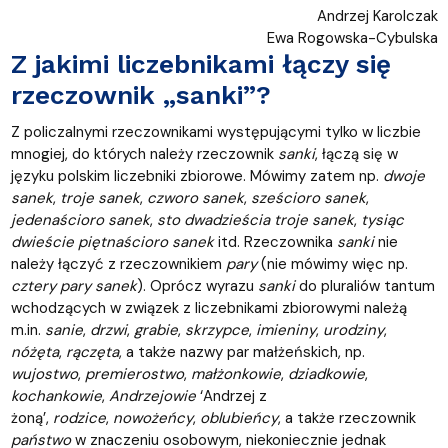
Andrzej Karolczak
Ewa Rogowska-Cybulska
Z jakimi liczebnikami łączy się
rzeczownik „sanki”?
Z policzalnymi rzeczownikami występującymi tylko w liczbie
mnogiej, do których należy rzeczownik
sanki
, łączą się w
języku polskim liczebniki zbiorowe. Mówimy zatem np.
dwoje
sanek
,
troje sanek
,
czworo sanek
,
sześcioro
sanek
,
jedenaścioro
sanek
,
sto
dwadzieścia troje sanek
,
tysiąc
dwieście piętnaścioro sanek
itd. Rzeczownika
sanki
nie
należy łączyć z rzeczownikiem
pary
(nie mówimy więc np.
cztery pary sanek
). Oprócz wyrazu
sanki
do pluraliów tantum
wchodzących w związek z liczebnikami zbiorowymi należą
m.in.
sanie
,
drzwi
,
grabie
,
skrzypce
,
imieniny
,
urodziny
,
nóżęta
,
rączęta
, a także nazwy par małżeńskich, np.
wujostwo
,
premierostwo
,
małżonkowie
,
dziadkowie
,
kochankowie
,
Andrzejowie
‘Andrzej z
żoną’,
rodzice
,
nowożeńcy
,
oblubieńcy
, a także rzeczownik
państwo
w znaczeniu osobowym, niekoniecznie jednak