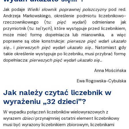
Jak podaje
Wielki słownik poprawnej polszczyzny
pod red.
Andrzeja Markowskiego, określenie podmiotu liczebnikowo-
rzeczownikowego (tu:
pięć wydań
) odmieniane jak
przymiotnik (tu:
te
/
tych
), które występuje przed liczebnikiem,
może mieć formę dopełniacza lub mianownika, a więc
poprawne są obie konstrukcje:
pierwsze pięć wdań ukazało
się…
i
pierwszych pięć wydań ukazało się
… Natomiast gdy
takie określenie występuje po liczebniku, musi przybrać formę
dopełniacza:
pierwszych pięć wydań ukazało się…
Anna Mościńska
Ewa Rogowska-Cybulska
Jak należy czytać liczebnik w
wyrażeniu „32 dzieci”?
W wypadku połączeń liczebników wielowyrazowych z
wyrazem
dzieci
przynajmniej ostatni element liczebnikowy
musi być wyrażony liczebnikiem zbiorowym, liczebnikami