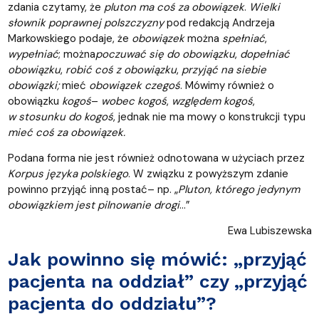
zdania czytamy, że
pluton ma coś za obowiązek
.
Wielki
słownik poprawnej polszczyzny
pod redakcją Andrzeja
Markowskiego podaje, że
obowiązek
można
spełniać
,
wypełniać
; można
poczuwać się do obowiązku
,
dopełniać
obowiązku
,
robić coś z obowiązku
,
przyjąć na siebie
obowiązki;
mieć
obowiązek czegoś
. Mówimy również o
obowiązku
kogoś
–
wobec kogoś
,
względem kogoś
,
w stosunku do kogoś
, jednak nie ma mowy o konstrukcji typu
mieć coś za obowiązek.
Podana forma nie jest również odnotowana w użyciach przez
Korpus języka polskiego
. W związku z powyższym zdanie
powinno przyjąć inną postać– np. „
Pluton, którego jedynym
obowiązkiem jest pilnowanie drogi
…”
Ewa Lubiszewska
Jak powinno się mówić: „przyjąć
pacjenta na oddział” czy „przyjąć
pacjenta do oddziału”?