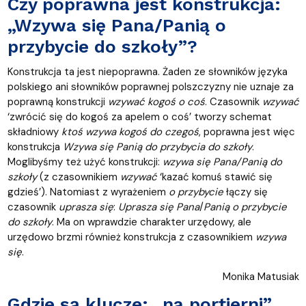
Czy poprawna jest konstrukcja:
„Wzywa się Pana/Panią o
przybycie do szkoły”?
Konstrukcja ta jest niepoprawna. Żaden ze słowników języka
polskiego ani słowników poprawnej polszczyzny nie uznaje za
poprawną konstrukcji
wzywać kogoś o coś
. Czasownik
wzywać
‘zwrócić się do kogoś za apelem o coś’ tworzy schemat
składniowy
ktoś wzywa kogoś do czegoś
, poprawna jest więc
konstrukcja
Wzywa się Panią do przybycia do szkoły
.
Moglibyśmy też użyć konstrukcji:
wzywa się Pana/Panią do
szkoły
(z czasownikiem
wzywać
‘kazać komuś stawić się
gdzieś’). Natomiast z wyrażeniem
o przybycie
łączy się
czasownik
uprasza się
:
Uprasza się Pana
/
Panią o przybycie
do szkoły
. Ma on wprawdzie charakter urzędowy, ale
urzędowo brzmi również konstrukcja z czasownikiem
wzywa
się
.
Monika Matusiak
Gdzie są klucze: „na portierni”