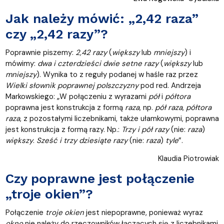
Jak należy mówić: „2,42 raza”
czy „2,42 razy”?
Poprawnie piszemy:
2,42 razy
(
większy
lub
mniejszy
) i
mówimy:
dwa i czterdzieści dwie setne razy
(
większy
lub
mniejszy
). Wynika to z reguły podanej w haśle raz przez
Wielki słownik poprawnej polszczyzny
pod red. Andrzeja
Markowskiego: „W połączeniu z wyrazami
pół
i
półtora
poprawna jest konstrukcja z formą
raza
, np.
pół raza
,
półtora
raza
, z pozostałymi liczebnikami, także ułamkowymi, poprawna
jest konstrukcja z formą razy. Np.:
Trzy i pół razy
(nie:
raza
)
większy
.
Sześć i trzy dziesiąte razy
(nie:
raza
)
tyle
”.
Klaudia Piotrowiak
Czy poprawne jest połączenie
„troje okien”?
Połączenie
troje okien
jest niepoprawne, ponieważ wyraz
okno
nie należy do rzeczowników łączących się z liczebnikami