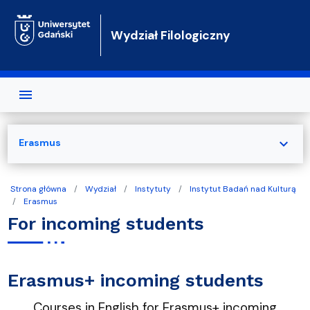
Przejdź do treści
Wydział Filologiczny
expand_more
Erasmus
Strona główna
Wydział
Instytuty
Instytut Badań nad Kulturą
Erasmus
For incoming students
Erasmus+ incoming students
Courses in English for Erasmus+ incoming