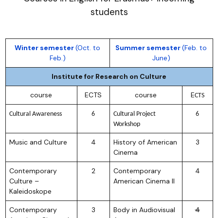
students
Winter semester
(Oct. to
Summer semester
(Feb. to
Feb.)
June)
Institute for Research on Culture
course
ECTS
course
E
CTS
Cultural Awareness
6
Cultural Project
6
Workshop
Music and Culture
4
History of American
3
Cinema
Contemporary
2
Contemporary
4
Culture –
American Cinema II
Kaleidoskope
Contemporary
3
Body in Audiovisual
4