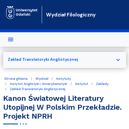
Przejdź do treści
Wydział Filologiczny
expand_more
Zakład Translatoryki Anglistycznej
Strona główna
Wydział
Instytuty
Instytut Anglistyki i Amerykanistyki
Instytut
Zakłady
Zakład Translatoryki Anglistycznej
Kanon Światowej Literatury
Utopijnej W Polskim Przekładzie.
Projekt NPRH