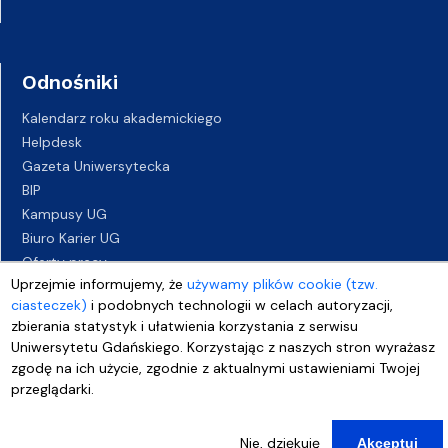
Odnośniki
Kalendarz roku akademickiego
Helpdesk
Gazeta Uniwersytecka
BIP
Kampusy UG
Biuro Karier UG
Oferty pracy
Uprzejmie informujemy, że
używamy plików cookie (tzw.
Deklaracja dostępności
ciasteczek)
i podobnych technologii w celach autoryzacji,
zbierania statystyk i ułatwienia korzystania z serwisu
Uniwersytetu Gdańskiego. Korzystając z naszych stron wyrażasz
zgodę na ich użycie, zgodnie z aktualnymi ustawieniami Twojej
przeglądarki.
Nie, dziękuję
Akceptuj