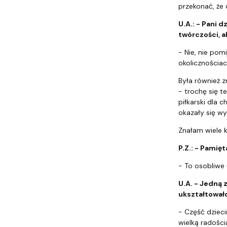
przekonać, że
U.A.: - Pani 
twórczości, a
- Nie, nie pom
okolicznościac
Była również z
- trochę się t
piłkarski dla 
okazały się wy
Znałam wiele k
P.Z.: - Pamię
- To osobliwe
U.A. - Jedną 
ukształtowało
- Część dzieci
wielką radości