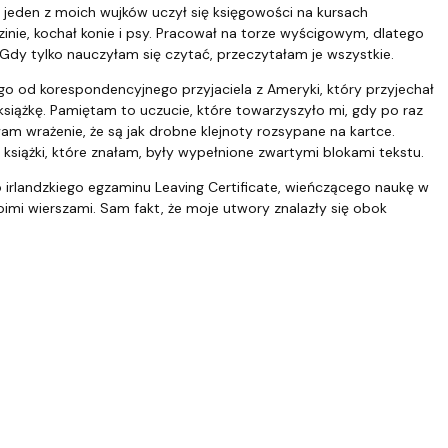
 jeden z moich wujków uczył się księgowości na kursach
nie, kochał konie i psy. Pracował na torze wyścigowym, dlatego
. Gdy tylko nauczyłam się czytać, przeczytałam je wszystkie.
a go od korespondencyjnego przyjaciela z Ameryki, który przyjechał
książkę. Pamiętam to uczucie, które towarzyszyło mi, gdy po raz
am wrażenie, że są jak drobne klejnoty rozsypane na kartce.
e książki, które znałam, były wypełnione zwartymi blokami tekstu.
 irlandzkiego egzaminu Leaving Certificate, wieńczącego naukę w
oimi wierszami. Sam fakt, że moje utwory znalazły się obok