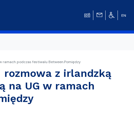
G w ramach podczas festiwalu Between.Pomiędzy
- rozmowa z irlandzką
w
cą na UG w ramach
między