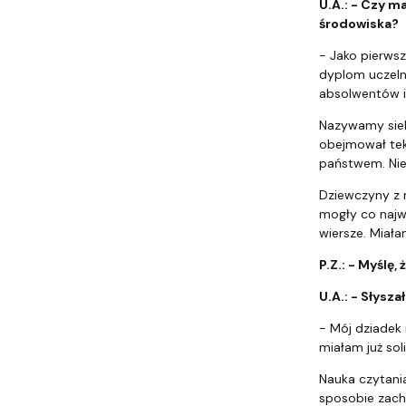
U.A.: - Czy m
środowiska?
- Jako pierwsz
dyplom uczeln
absolwentów ir
Nazywamy sieb
obejmował tekę
państwem. Nie 
Dziewczyny z m
mogły co najw
wiersze. Miał
P.Z.: - Myślę,
U.A.: - Słysz
- Mój dziadek 
miałam już sol
Nauka czytania
sposobie zach