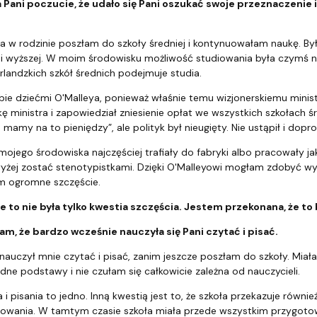
a Pani poczucie, że udało się Pani oszukać swoje przeznaczenie i
a w rodzinie poszłam do szkoły średniej i kontynuowałam naukę. By
i wyższej. W moim środowisku możliwość studiowania była czymś na
landzkich szkół średnich podejmuje studia.
ie dziećmi O'Malleya, ponieważ właśnie temu wizjonerskiemu minist
 ministra i zapowiedział zniesienie opłat we wszystkich szkołach ś
mamy na to pieniędzy”, ale polityk był nieugięty. Nie ustąpił i do
ojego środowiska najczęściej trafiały do fabryki albo pracowały j
yżej zostać stenotypistkami. Dzięki O'Malleyowi mogłam zdobyć wy
am ogromne szczęście.
 że to nie była tylko kwestia szczęścia. Jestem przekonana, że to 
ałam, że bardzo wcześnie nauczyła się Pani czytać i pisać.
nauczył mnie czytać i pisać, zanim jeszcze poszłam do szkoły. Miał
idne podstawy i nie czułam się całkowicie zależna od nauczycieli.
 i pisania to jedno. Inną kwestią jest to, że szkoła przekazuje równi
owania. W tamtym czasie szkoła miała przede wszystkim przygotowa