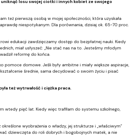
 uniknąć losu swojej ciotki i innych kobiet ze swojego
łam też pierwszą osobą w mojej społeczności, która uzyskała
prawdę niespotykanym. Dla porównania, dzisiaj ok. 65-70 proc.
rowi edukacji zawdzięczamy dostęp do bezpłatnej nauki. Kiedy
rednich, miał usłyszeć: „Nie stać nas na to. Jesteśmy młodym
prowadził reformę do końca.
ako pomoce domowe. Jeśli były ambitne i miały większe aspiracje,
kształcenie średnie, sama decydować o swoim życiu i pisać
była też wytrwałość i ciężka praca.
am wtedy pięć lat. Kiedy więc trafiłam do systemu szkolnego,
eż określone wyobrażenia o władzy, jej strukturze i „właściwym”
ć dziewczęta do roli dobrych i bogobojnych matek, a nie