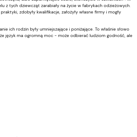
ielu z tych dziewcząt zarabiały na życie w fabrykach odzieżowych.
praktyki, zdobyły kwalifikacje, założyły własne firmy i mogły
nie ich rodzin były umniejszające i poniżające. To właśnie słowo
m, że język ma ogromną moc - może odbierać ludziom godność, ale