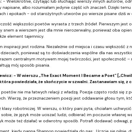
:
- Wielokrotnie, czytając lub słuchając wierszy innych autorów, odn
 napisane, albo rozumiałam jedynie część ich znaczeń. Dzięki temu
ach i epokach - od starożytnych utworów po wiersze pisane dziś w 
czość większości poetów wyrasta z trzech źródeł. Pierwszym jest os
 snem a wierszem jest dla mnie nierozerwalny, ponieważ oba opiera
kże element tajemnicy.
 inspiracji jest rodzina. Niezależnie od miejsca i czasu większość z
dzieciach, ponieważ są to doświadczenia wspólne dla nas wszystkich
azem centralnym motywem mojej twórczości, jest społeczność – rozu
łtują mój sposób pisania.
ewicz: - W wierszu „The
Exact Moment I Became a Poet” [„Chwila
 która powiedziała, że skończycie w szwalni. Zastanawiam się, z
u poetów nie ma łatwych relacji z władzą. Poezja często rodzi się 
ych. Wierzę, że przeznaczeniem poezji jest oddawanie głosu tym, k
klasy robotniczej. W wierszu, o który pani pyta, chciałam uchwyci
sobie, że język może uciszać ludzi, odbierać im poczucie własnej 
ęzyk może też działać w odwrotny sposób. Potrafi dodawać odwagi, 
t, kiedy panna Shannon powiedziała do nas: „Uczcie się pilnie, dz