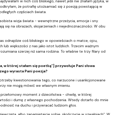
ajdywałam w nich coś bliskiego, nawet jeśli nie znałam języka, w
 odkryłam, że potrafię utożsamiać się z poezją powstającą w
odległych częściach świata.
obista wizja świata - wewnętrzne przeżycia, emocje i sny.
ją się na obrazach, skojarzeniach i niejednoznaczności. W obu
 nas odnajdzie coś bliskiego w opowieściach o matce, ojcu,
 lub większości z nas jako istot ludzkich. Trzecim ważnym
miana szerzej niż sama rodzina. To właśnie te trzy filary od
, w której stałam się poetką”] przywołuje Pani słowa
 czego wyrasta Pani poezja?
z potrzeby kwestionowania tego, co narzucone i usankcjonowane
tórzy nie mogą mówić we własnym imieniu.
ć przełomowy moment z dzieciństwa - chwilę, w której
wartości i dumę z własnego pochodzenia. Wtedy dotarło do mnie
podnosić na duchu i przywracać ludziom głos.
iewczęta, albo zapamiętajcie sobie, skończycie w szwalniach”. W