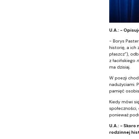
U.A.: - Opisuj
- Borys Paster
historię, a ic
płaszcz”), od
z łacińskiego
n
ma dzisiaj.
W poezji chodz
nadużyciami. P
pamięć osobis
Kiedy mówi się 
społeczności, 
ponieważ podwa
U.A.: - Skoro
rodzinnej hist