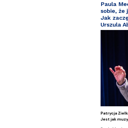
Kronika Wydziału
Nasza misja kształcenia
Tutoring
Czasopisma i publikacje
Instytucje nauki
Indywidualn
P
aula Me
sobie, że
Jak zaczę
Urszula A
Patrycja Zielk
Jest jak muzy