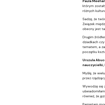
Paula Meehan
którym zostały
różnych kultur
Sadzę, że twór
Związek między
obecny jest ta
Drugim źródłem
dziadkach czy 
tematem, a zar
początku kszta
Urszula Abuc
nauczycielki,
Myślę, że wiel
przez rządząc
Wywodzę się z 
uświadomiłam 
również, że j
Pamiętam momen