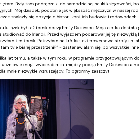
iętam. Były tam podręczniki do samodzielnej nauki księgowości, bo
nych. Mój dziadek, podobnie jak większość mężczyzn w naszej rodzi
eczce znalazły się pozycje o historii koni, ich budowie i rodowodach
ku książek był też tomik poezji Emily Dickinson. Moja ciotka dostał
 studiować do Irlandii. Przed wyjazdem podarował jej tę niezwykłą 
zyłam ten tomik. Patrzyłam na krótkie, czterowersowe strofy i miał
 tam tyle białej przestrzeni?” - zastanawiałam się, bo wszystkie inn
ilka lat temu, a także w tym roku, w programie przygotowującym do
j, uczniowie mogli wybierać m.in. między poezją Emily Dickinson a m
 dla mnie niezwykle wzruszający. To ogromny zaszczyt.