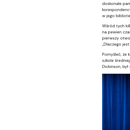
doskonale pam
korespondencyj
w jego bibliot
Wśród tych kil
na pewien czas
pierwszy otwor
„Dlaczego jest
Pomyśleć, że k
szkole średnie
Dickinson, był