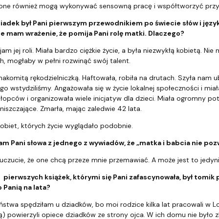
 one również mogą wykonywać sensowną pracę i współtworzyć przys
dziadek był Pani pierwszym przewodnikiem po świecie słów i języ
le mam wrażenie, że pomija Pani rolę matki. Dlaczego?
ijam jej roli. Miała bardzo ciężkie życie, a była niezwykłą kobietą. N
h, mogłaby w pełni rozwinąć swój talent.
nakomitą rękodzielniczką. Haftowała, robiła na drutach. Szyła nam 
ego wstydziliśmy. Angażowała się w życie lokalnej społeczności i miał
chłopców i organizowała wiele inicjatyw dla dzieci. Miała ogromny pot
niszczające. Zmarła, mając zaledwie 42 lata.
obiet, których życie wyglądało podobnie.
tam Pani słowa z jednego z wywiadów, że „matka i babcia nie poz
 uczucie, że one chcą przeze mnie przemawiać. A może jest to jedy
z pierwszych książek, którymi się Pani zafascynowała, był tomik
 Panią na lata?
ństwa spędziłam u dziadków, bo moi rodzice kilka lat pracowali w L
ą) powierzyli opiece dziadków ze strony ojca.
W ich domu nie było zb