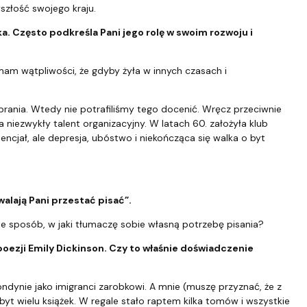
złość swojego kraju.
ka. Często podkreśla Pani jego rolę w swoim rozwoju i
ie mam wątpliwości, że gdyby żyła w innych czasach i
ubrania. Wtedy nie potrafiliśmy tego docenić. Wręcz przeciwnie
a niezwykły talent organizacyjny. W latach 60. założyła klub
encjał, ale depresja, ubóstwo i niekończąca się walka o byt
walają Pani przestać pisać”.
nie sposób, w jaki tłumaczę sobie własną potrzebę pisania?
 poezji Emily Dickinson. Czy to właśnie doświadczenie
ondynie jako imigranci zarobkowi. A mnie (muszę przyznać, że z
yt wielu książek. W regale stało raptem kilka tomów i wszystkie