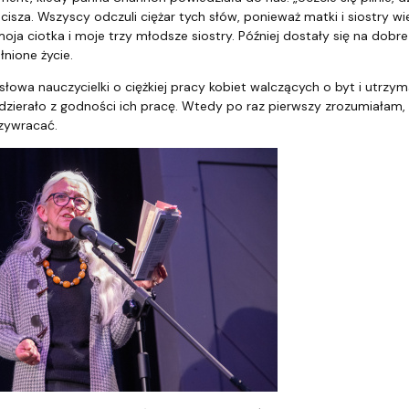
 cisza. Wszyscy odczuli ciężar tych słów, ponieważ matki i siostry w
oja ciotka i moje trzy młodsze siostry. Później dostały się na dobre 
nione życie.
łowa nauczycielki o ciężkiej pracy kobiet walczących o byt i utrzyma
odzierało z godności ich pracę. Wtedy po raz pierwszy zrozumiała
rzywracać.