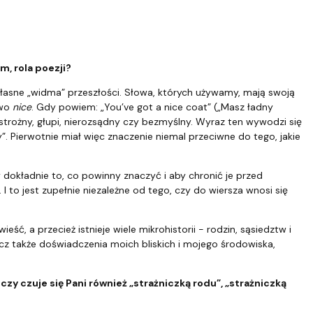
m, rola poezji?
własne „widma” przeszłości. Słowa, których używamy, mają swoją
owo
nice
. Gdy powiem: „You’ve got a nice coat” („Masz ładny
strożny, głupi, nierozsądny czy bezmyślny. Wyraz ten wywodzi się
. Pierwotnie miał więc znaczenie niemal przeciwne do tego, jakie
 dokładnie to, co powinny znaczyć i aby chronić je przed
I to jest zupełnie niezależne od tego, czy do wiersza wnosi się
ieść, a przecież istnieje wiele mikrohistorii - rodzin, sąsiedztw i
ecz także doświadczenia moich bliskich i mojego środowiska,
 czy czuje się Pani również „strażniczką rodu”, „strażniczką