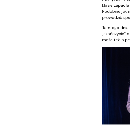
klasie zapadła
Podobnie jak m
prowadzić speł
Tamtego dnia s
„skończycie” 
może też ją p