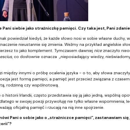
e Pani siebie jako strażniczkę pamięci. Czy taka jest, Pani zdanie
nak powiedział kiedyś, że każde słowo nosi w sobie własne duchy, 
h znaczenie nieustannie się zmienia. Weźmy na przykład angielskie sł
bierzesz to jako komplement. Tymczasem dawniej
nice
znaczyło nieo
escius
, co dosłownie oznacza „nieposiadający wiedzy, nieświadomy”
i między innymi o próbę ocalenia języka - o to, aby słowa znaczyły
oezja jest formą pamięci, a pamięć jest przecież związana z czasem. 
tą, rodzinną czy wspólnotową.
o historii Irlandii, często przedstawia się ją jako jedną, wspólną opow
dlatego w swojej poezji przywołuję nie tylko własne wspomnienia, l
żają oficjalną pamięć i rzucają na nią inne spojrzenie.
 mówi Pani o sobie jako o „strażniczce pamięci”, zastanawiam się,
orii”?