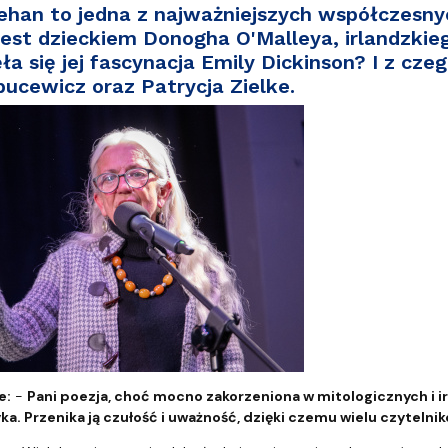
a organizacja studiów
ehan to jedna z najważniejszych współczesny
 jest dzieckiem Donogha O'Malleya, irlandzkieg
ła się jej fascynacja Emily Dickinson? I z cz
bucewicz oraz Patrycja Zielke.
e:
-
Pani poezja, choć mocno zakorzeniona w mitologicznych i i
ka. Przenika ją czułość i uważność, dzięki czemu wielu czyteln