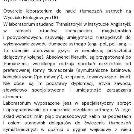
Otwarcie laboratorium do nauki tłumaczeń ustnych na
Wydziale Filologicznym UG.
W laboratorium studenci Translatoryki w Instytucie Anglistyki,
w ramach studiów licencjackich, magisterskich
i podyplomowych, nabywają umiejętności niezbędnych do
wykonywania zawodu tłumacza ustnego (ang.-pol., pol.-ang. -
to obecnie oferowane języki; w niedalekiej przyszłości
dołączymy kolejne). Absolwenci kierunku są przygotowani do
tłumaczenia wszelkiego rodzaju spotkań niezależnie od
preferowanej formy tłumaczenia (symultaniczne kabinowe,
konsekutywne ("po mówcy"), szeptane, towarzyszące i inne).
Nie obce są im podstawy dyplomacji, etyka zawodu,
słownictwo specjalistyczne i umiejętność zarządzania
stresem.
Laboratorium wyposażone jest w specjalistyczny sprzęt
i oprogramowanie do nauczania przekładu ustnego. W jego
skład wchodzi m.in. pięć dwuosobowych kabin na podestach
i osiem stanowisk delegatów do ćwiczenia tłumaczeń
symultanicznych w oparciu o sygnał wejściowy z wielu