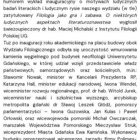
humorem wykład inauguracyjny o motywach ludycznych
badań literackich i ludycznym rysie naszego wydziału (w tle)
zatytułowany
Filologia jako gra i zabawa. O niektórych
ludycznych aspektach literaturoznawstwa
wygłosił
świeżoupieczony dr hab. Maciej Michalski z Instytutu Filologii
Polskiej UG.
Tuż po inauguracji roku akademickiego na placu budowy obok
Wydziału Filologicznego odbyła się uroczystość wmurowania
kamienia węgielnego pod budynek neofilologii Uniwersytetu
Gdańskiego, w której udział wzięli przedstawiciele władz
państwowych, samorządowych oraz kościelnych, m.in.:
Sławomir Nowak, minister w Kancelarii Prezydenta RP,
Katarzyna Hall, minister edukacji narodowej, Iwona Wendel,
wiceminister rozwoju regionalnego, prof. dr hab. Witold Jurek,
wiceminister nauki i szkolnictwa wyższego, arcybiskup
metropolita gdański dr Sławoj Leszek Głódź, pomorscy
parlamentarzyści – Iwona Guzowska, Jan Kulas i Paweł
Orłowski, oraz wicewojewoda pomorski Michał Owczarczak,
marszałek Województwa Pomorskiego Mieczysław Struk,
wiceprezydent Miasta Gdańska Ewa Kamińska. Wykonawcę
budynku reprezentował wiceprezes zarządu firmy Polimex-