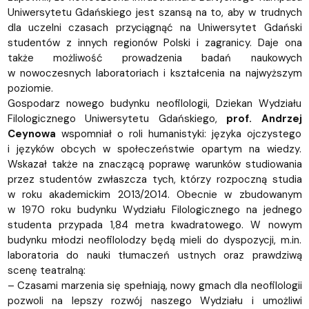
Uniwersytetu Gdańskiego jest szansą na to, aby w trudnych
dla uczelni czasach przyciągnąć na Uniwersytet Gdański
studentów z innych regionów Polski i zagranicy. Daje ona
także możliwość prowadzenia badań naukowych
w nowoczesnych laboratoriach i kształcenia na najwyższym
poziomie.
Gospodarz nowego budynku neofilologii, Dziekan Wydziału
Filologicznego Uniwersytetu Gdańskiego,
prof. Andrzej
Ceynowa
wspomniał o roli humanistyki: języka ojczystego
i języków obcych w społeczeństwie opartym na wiedzy.
Wskazał także na znaczącą poprawę warunków studiowania
przez studentów zwłaszcza tych, którzy rozpoczną studia
w roku akademickim 2013/2014. Obecnie w zbudowanym
w 1970 roku budynku Wydziału Filologicznego na jednego
studenta przypada 1,84 metra kwadratowego. W nowym
budynku młodzi neofilolodzy będą mieli do dyspozycji, m.in.
laboratoria do nauki tłumaczeń ustnych oraz prawdziwą
scenę teatralną:
– Czasami marzenia się spełniają, nowy gmach dla neofilologii
pozwoli na lepszy rozwój naszego Wydziału i umożliwi