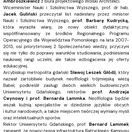
Ambroszkiewicz
z biura projektowego Wolski Architekci.
Wiceminister Nauki i Szkolnictwa Wyższego, prof. dr hab.
Jacek Guliński
przeczytał list nadesłany przez minister
Nauki i Szkolnictwa Wyższego,
prof. Barbarę Kudrycką,
która wyraziła wiarę, że nowy obiekt dydaktyczny,
współfinansowany ze środków Regionalnego Programu
Operacyjnego dla Województwa Pomorskiego na lata 2007-
2013, osi priorytetowej 2 Społeczeństwo wiedzy, przyczyni
się nie tylko do poprawy warunków studiowania, podniesienia
naukowej rangi uczelni, ale także wzbogacenia jej oferty
edukacyjnej.
Arcybiskup metropolita gdański
Sławoj Leszek Głódź
, który
nazwał żartobliwie budynek neofilologii trójmiejską wieżą
Babel, podkreślił zasługi dwóch wielkich budowniczych
Uniwersytetu Gdańskiego, rektorów:
prof. Andrzeja
Ceynowy i prof. Bernarda Lammka.
Neofilologia będzie
wszak kuźnią specjalistów w dziedzinie języków obcych
i kultur narodowych, a także miejscem twórczej wymiany myśli
oraz intelektualnych sporów.
Rektor Uniwersytetu Gdańskiego, prof.
Bernard Lammek
zapewnił, że nowoczesna infrastruktura Bałtyckiego Kampusu