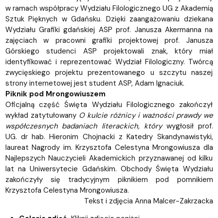
w ramach współpracy Wydziału Filologicznego UG z Akademią
Sztuk Pięknych w Gdańsku. Dzięki zaangażowaniu dziekana
Wydziału Grafiki gdańskiej ASP prof. Janusza Akermanna na
zajęciach w pracowni grafiki projektowej prof. Janusza
Górskiego studenci ASP projektowali znak, który miał
identyfikować i reprezentować Wydział Filologiczny. Twórcą
zwycięskiego projektu prezentowanego u szczytu naszej
strony internetowej jest student ASP, Adam Ignaciuk.
Piknik pod Mrongowiuszem
Oficjalną część Święta Wydziału Filologicznego zakończył
wykład zatytułowany
O kulcie różnicy i ważności prawdy we
współczesnych badaniach literackich
, który
wygłosił prof.
UG. dr hab. Hieronim Chojnacki z Katedry Skandynawistyki,
laureat Nagrody im. Krzysztofa Celestyna Mrongowiusza dla
Najlepszych Nauczycieli Akademickich przyznawanej od kilku
lat na Uniwersytecie Gdańskim. Obchody Święta Wydziału
zakończyły się tradycyjnym piknikiem pod pomnikiem
Krzysztofa Celestyna Mrongowiusza.
Tekst i zdjęcia Anna Malcer-Zakrzacka