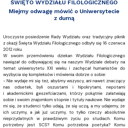
ŚWIĘTO WYDZIAŁU FILOLOGICZNEGO
Miejmy odwagę mówić o Uniwersytecie
z dumą
Uroczyste posiedzenie Rady Wydziału oraz tradycyjny piknik
z okazji Święta Wydziału Filologicznego odbyły się 16 czerwca
2012 roku.
W swoim przemówieniu dziekan Wydziału Filologicznego
nawiązał do odbywającej się na naszym Wydziale debaty na
temat uniwersytetu XXI wieku i zachęcał humanistów do
wyzbycia się kompleksów i mówienia dobrze o sobie:
- Nie wydaje mi się też, abyśmy wszyscy, ani nawet znaczący
nas odsetek, byli oszustami i hipokrytami, nepotami
i akademickimi geszefciarzami, którzy pokątnie załatwiają
sobie i swoim znajomkom stopnie i tytuły naukowe. Nie wydaje
mi się, że studenci tylko udają, że się uczą, a my udajemy, że
ich uczymy, a jak już uczymy, to tylko rzeczy absolutnie
nieprzydatnych w prawdziwym życiu po studiach. Komu
potrzebny jest SCS? Komu potrzebna poetyka? Komu