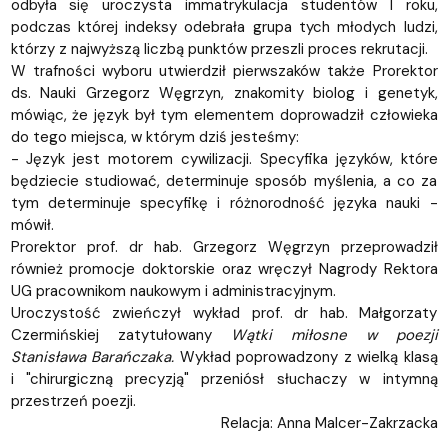
odbyła się uroczysta immatrykulacja studentów I roku,
podczas której indeksy odebrała grupa tych młodych ludzi,
którzy z najwyższą liczbą punktów przeszli proces rekrutacji.
W trafności wyboru utwierdził pierwszaków także Prorektor
ds. Nauki Grzegorz Węgrzyn, znakomity biolog i genetyk,
mówiąc, że język był tym elementem doprowadził człowieka
do tego miejsca, w którym dziś jesteśmy:
- Język jest motorem cywilizacji. Specyfika języków, które
będziecie studiować, determinuje sposób myślenia, a co za
tym determinuje specyfikę i różnorodność języka nauki -
mówił.
Prorektor prof. dr hab. Grzegorz Węgrzyn przeprowadził
również promocje doktorskie oraz wręczył Nagrody Rektora
UG pracownikom naukowym i administracyjnym.
Uroczystość zwieńczył wykład prof. dr hab. Małgorzaty
Czermińskiej zatytułowany
Wątki miłosne w poezji
Stanisława Barańczaka.
Wykład poprowadzony z wielką klasą
i "chirurgiczną precyzją" przeniósł słuchaczy w intymną
przestrzeń poezji.
Relacja: Anna Malcer-Zakrzacka