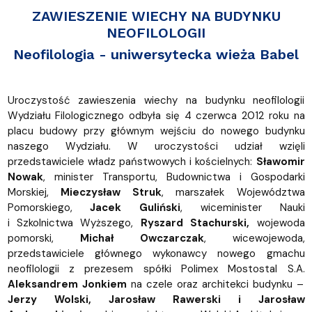
ZAWIESZENIE WIECHY NA BUDYNKU
NEOFILOLOGII
Neofilologia - uniwersytecka wieża Babel
Uroczystość zawieszenia wiechy na budynku neofilologii
Wydziału Filologicznego odbyła się 4 czerwca 2012 roku na
placu budowy przy głównym wejściu do nowego budynku
naszego Wydziału. W uroczystości udział wzięli
przedstawiciele władz państwowych i kościelnych:
Sławomir
Nowak
, minister Transportu, Budownictwa i Gospodarki
Morskiej,
Mieczysław Struk
, marszałek Województwa
Pomorskiego,
Jacek Guliński
, wiceminister Nauki
i Szkolnictwa Wyższego,
Ryszard Stachurski,
wojewoda
pomorski,
Michał Owczarczak
, wicewojewoda,
przedstawiciele głównego wykonawcy nowego gmachu
neofilologii z prezesem spółki Polimex Mostostal S.A.
Aleksandrem Jonkiem
na czele oraz architekci budynku –
Jerzy Wolski, Jarosław Rawerski i Jarosław