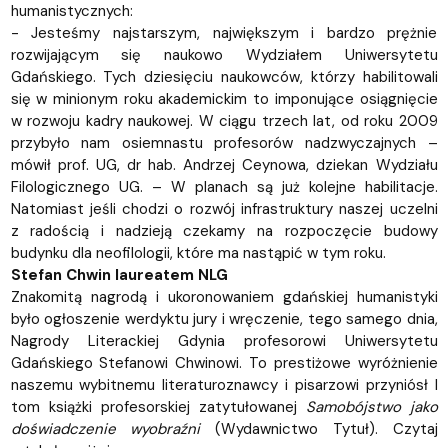
humanistycznych:
- Jesteśmy najstarszym, największym i bardzo prężnie
rozwijającym się naukowo Wydziałem Uniwersytetu
Gdańskiego. Tych dziesięciu naukowców, którzy habilitowali
się w minionym roku akademickim to imponujące osiągnięcie
w rozwoju kadry naukowej. W ciągu trzech lat, od roku 2009
przybyło nam osiemnastu profesorów nadzwyczajnych –
mówił prof. UG, dr hab. Andrzej Ceynowa, dziekan Wydziału
Filologicznego UG. – W planach są już kolejne habilitacje.
Natomiast jeśli chodzi o rozwój infrastruktury naszej uczelni
z radością i nadzieją czekamy na rozpoczęcie budowy
budynku dla neofilologii, które ma nastąpić w tym roku.
Stefan Chwin laureatem NLG
Znakomitą nagrodą i ukoronowaniem gdańskiej humanistyki
było ogłoszenie werdyktu jury i wręczenie, tego samego dnia,
Nagrody Literackiej Gdynia profesorowi Uniwersytetu
Gdańskiego Stefanowi Chwinowi. To prestiżowe wyróżnienie
naszemu wybitnemu literaturoznawcy i pisarzowi przyniósł I
tom książki profesorskiej zatytułowanej
Samobójstwo jako
doświadczenie wyobraźni
(Wydawnictwo Tytuł). Czytaj