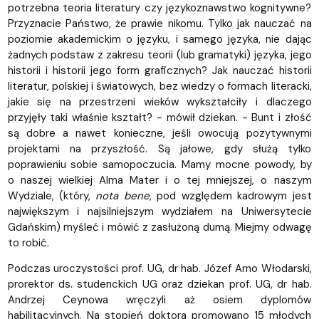
potrzebna teoria literatury czy językoznawstwo kognitywne?
Przyznacie Państwo, że prawie nikomu. Tylko jak nauczać na
poziomie akademickim o języku, i samego języka, nie dając
żadnych podstaw z zakresu teorii (lub gramatyki) języka, jego
historii i historii jego form graficznych? Jak nauczać historii
literatur, polskiej i światowych, bez wiedzy o formach literacki,
jakie się na przestrzeni wieków wykształciły i dlaczego
przyjęły taki właśnie kształt? - mówił dziekan. - Bunt i złość
są dobre a nawet konieczne, jeśli owocują pozytywnymi
projektami na przyszłość. Są jałowe, gdy służą tylko
poprawieniu sobie samopoczucia. Mamy mocne powody, by
o naszej wielkiej Alma Mater i o tej mniejszej, o naszym
Wydziale, (który,
nota bene
, pod względem kadrowym jest
największym i najsilniejszym wydziałem na Uniwersytecie
Gdańskim) myśleć i mówić z zasłużoną dumą. Miejmy odwagę
to robić.
Podczas uroczystości prof. UG, dr hab. Józef Arno Włodarski,
prorektor ds. studenckich UG oraz dziekan prof. UG, dr hab.
Andrzej Ceynowa wręczyli aż osiem dyplomów
habilitacyjnych. Na stopień doktora promowano 15 młodych