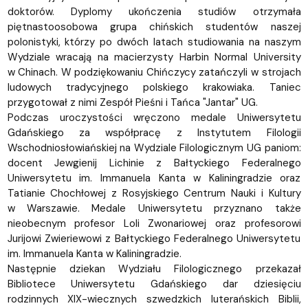
doktorów. Dyplomy ukończenia studiów otrzymała
piętnastoosobowa grupa chińskich studentów naszej
polonistyki, którzy po dwóch latach studiowania na naszym
Wydziale wracają na macierzysty Harbin Normal University
w Chinach. W podziękowaniu Chińczycy zatańczyli w strojach
ludowych tradycyjnego polskiego krakowiaka. Taniec
przygotował z nimi Zespół Pieśni i Tańca "Jantar" UG.
Podczas uroczystości wręczono medale Uniwersytetu
Gdańskiego za współpracę z Instytutem Filologii
Wschodniosłowiańskiej na Wydziale Filologicznym UG paniom:
docent Jewgienij Lichinie z Bałtyckiego Federalnego
Uniwersytetu im. Immanuela Kanta w Kaliningradzie oraz
Tatianie Chochłowej z Rosyjskiego Centrum Nauki i Kultury
w Warszawie. Medale Uniwersytetu przyznano także
nieobecnym profesor Loli Zwonariowej oraz profesorowi
Jurijowi Zwieriewowi z Bałtyckiego Federalnego Uniwersytetu
im. Immanuela Kanta w Kaliningradzie.
Następnie dziekan Wydziału Filologicznego przekazał
Bibliotece Uniwersytetu Gdańskiego dar dziesięciu
rodzinnych XIX-wiecznych szwedzkich luterańskich Biblii,