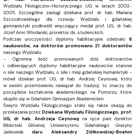
Wydziału Filologiczno-Historycznego UG w latach 2002-
2005. Szczególne zasługi dziekana prof. dr. hab. Mariana
Szczodrowskiego dla rozwoju Wydziału i gdańskiej
germanistyki podkreślił wręczający medal prof. UG, dr hab.
Józef Arno Włodarski, prorektor ds. studenckich.
Podczas uroczystości dyplomy habilitacyjne odebrało
6
naukowców, na doktorów promowano 21 doktorantów
naszego Wydziału:
- Ogromna ilość promowanych dziś doktorantów
i odbierających dyplomy habilitacyjne naukowców stanowi
o sile naszego Wydziału, o sile i misji gdańskiej humanistyki -
mówił dziekan prof. UG, dr hab. Andrzej Ceynowa, który
w swoim przemówieniu nawiązał do tradycji, to znaczy do
początków kształcenia akademickiego na Pomorzu, które
skupiło się w Gdańskim Gimnazjum Akademickim.
Święto Wydziału Filologicznego stało się także okazją do
przekazania przez
Dziekana Wydziału Filologicznego, prof.
UG, dr hab. Andrzeja Ceynowę
na ręce pani dyrektor
Biblioteki Głównej Uniwersytetu Gdańskiego Grażyny
Jaśkowiak
daru Aleksandry Ziółkowskiej-Boehm