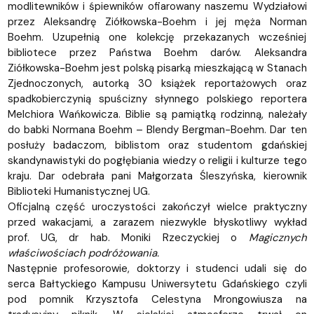
modlitewników i śpiewników ofiarowany naszemu Wydziałowi
przez Aleksandrę Ziółkowska-Boehm i jej męża Norman
Boehm. Uzupełnią one kolekcję przekazanych wcześniej
bibliotece przez Państwa Boehm darów. Aleksandra
Ziółkowska-Boehm jest polską pisarką mieszkającą w Stanach
Zjednoczonych, autorką 30 książek reportażowych oraz
spadkobierczynią spuścizny słynnego polskiego reportera
Melchiora Wańkowicza. Biblie są pamiątką rodzinną, należały
do babki Normana Boehm – Blendy Bergman-Boehm. Dar ten
posłuży badaczom, biblistom oraz studentom gdańskiej
skandynawistyki do pogłębiania wiedzy o religii i kulturze tego
kraju. Dar odebrała pani Małgorzata Śleszyńska, kierownik
Biblioteki Humanistycznej UG.
Oficjalną część uroczystości zakończył wielce praktyczny
przed wakacjami, a zarazem niezwykle błyskotliwy wykład
prof. UG, dr hab. Moniki Rzeczyckiej o
Magicznych
właściwościach podróżowania.
Następnie profesorowie, doktorzy i studenci udali się do
serca Bałtyckiego Kampusu Uniwersytetu Gdańskiego czyli
pod pomnik Krzysztofa Celestyna Mrongowiusza na