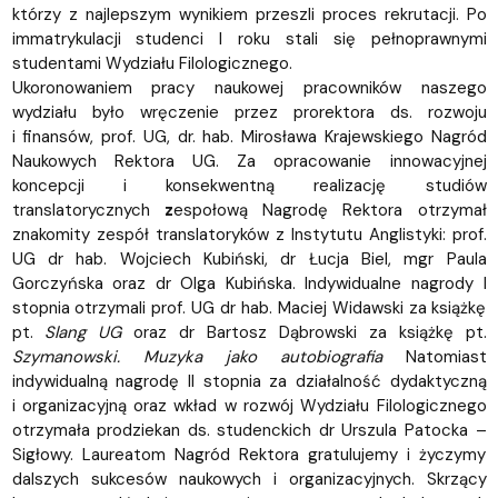
którzy z najlepszym wynikiem przeszli proces rekrutacji. Po
immatrykulacji studenci I roku stali się pełnoprawnymi
studentami Wydziału Filologicznego.
Ukoronowaniem pracy naukowej pracowników naszego
wydziału było wręczenie przez prorektora ds. rozwoju
i finansów, prof. UG, dr. hab. Mirosława Krajewskiego Nagród
Naukowych Rektora UG. Za opracowanie innowacyjnej
koncepcji i konsekwentną realizację studiów
translatorycznych
z
espołową Nagrodę Rektora otrzymał
znakomity zespół translatoryków z Instytutu Anglistyki: prof.
UG dr hab. Wojciech Kubiński, dr Łucja Biel, mgr Paula
Gorczyńska oraz dr Olga Kubińska. Indywidualne nagrody I
stopnia otrzymali prof. UG dr hab. Maciej Widawski za książkę
pt.
Slang UG
oraz dr Bartosz Dąbrowski za książkę pt.
Szymanowski. Muzyka jako autobiografia
Natomiast
indywidualną nagrodę II stopnia za działalność dydaktyczną
i organizacyjną oraz wkład w rozwój Wydziału Filologicznego
otrzymała prodziekan ds. studenckich dr Urszula Patocka –
Sigłowy. Laureatom Nagród Rektora gratulujemy i życzymy
dalszych sukcesów naukowych i organizacyjnych. Skrzący