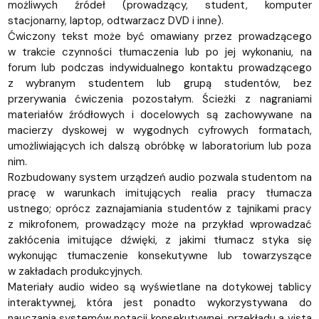
możliwych źródeł (prowadzący, student, komputer
stacjonarny, laptop, odtwarzacz DVD i inne).
Ćwiczony tekst może być omawiany przez prowadzącego
w trakcie czynności tłumaczenia lub po jej wykonaniu, na
forum lub podczas indywidualnego kontaktu prowadzącego
z wybranym studentem lub grupą studentów, bez
przerywania ćwiczenia pozostałym. Ścieżki z nagraniami
materiałów źródłowych i docelowych są zachowywane na
macierzy dyskowej w wygodnych cyfrowych formatach,
umożliwiających ich dalszą obróbkę w laboratorium lub poza
nim.
Rozbudowany system urządzeń audio pozwala studentom na
pracę w warunkach imitujących realia pracy tłumacza
ustnego; oprócz zaznajamiania studentów z tajnikami pracy
z mikrofonem, prowadzący może na przykład wprowadzać
zakłócenia imitujące dźwięki, z jakimi tłumacz styka się
wykonując tłumaczenie konsekutywne lub towarzyszące
w zakładach produkcyjnych.
Materiały audio wideo są wyświetlane na dotykowej tablicy
interaktywnej, która jest ponadto wykorzystywana do
nauczania systemów notacji konsekutywnej, przekładu a vista