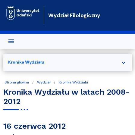
Przejdź do treści
Wydział Filologiczny
expand_more
Kronika Wydziału
Strona główna
Wydział
Kronika Wydziału
Kronika Wydziału w latach 2008-
2012
16 czerwca 2012