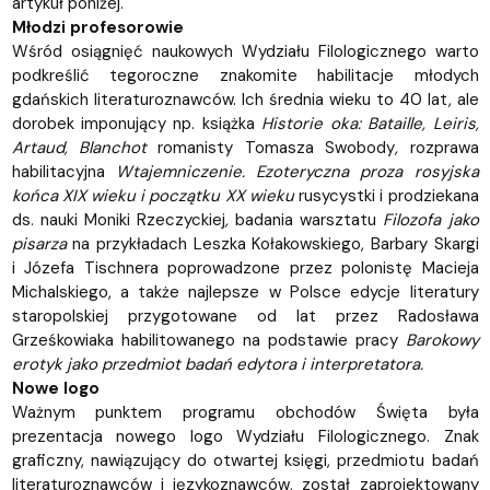
artykuł poniżej.
Młodzi profesorowie
Wśród osiągnięć naukowych Wydziału Filologicznego warto
podkreślić tegoroczne znakomite habilitacje młodych
gdańskich literaturoznawców. Ich średnia wieku to 40 lat, ale
dorobek imponujący np. książka
Historie oka: Bataille, Leiris,
Artaud, Blanchot
romanisty Tomasza Swobody
,
rozprawa
habilitacyjna
Wtajemniczenie. Ezoteryczna proza rosyjska
końca XIX wieku i początku XX wieku
rusycystki i prodziekana
ds. nauki Moniki Rzeczyckiej
,
badania warsztatu
Filozofa jako
pisarza
na przykładach Leszka Kołakowskiego, Barbary Skargi
i Józefa Tischnera poprowadzone przez polonistę Macieja
Michalskiego, a także najlepsze w Polsce edycje literatury
staropolskiej przygotowane od lat przez Radosława
Grześkowiaka habilitowanego na podstawie pracy
Barokowy
erotyk jako przedmiot badań edytora i interpretatora.
Nowe logo
Ważnym punktem programu obchodów Święta była
prezentacja nowego logo Wydziału Filologicznego. Znak
graficzny, nawiązujący do otwartej księgi, przedmiotu badań
literaturoznawców i językoznawców, został zaprojektowany