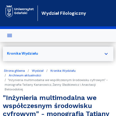
Przejdź do treści
Wydział Filologiczny
expand_more
Kronika Wydziału
Strona główna
Wydział
Kronika Wydziału
Archiwum aktualności
"Inżynieria multimodalna we współczesnym środowisku cyfrowym" -
monografia Tatiany Kananowicz, Żanny Sładkiewicz i Anastasiji
Belovodskiej
"Inżynieria multimodalna we
współczesnym środowisku
cyfrowym" - monografia Tatiany