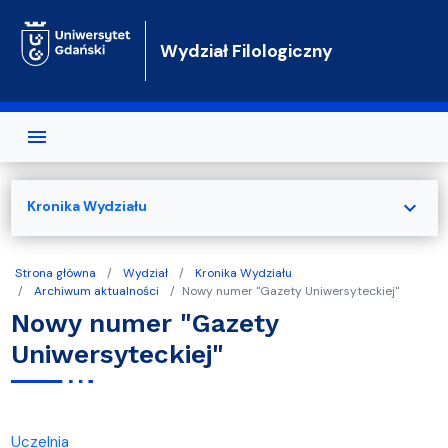
Przejdź do treści
Wydział Filologiczny
expand_more
Kronika Wydziału
Strona główna
Wydział
Kronika Wydziału
Archiwum aktualności
Nowy numer "Gazety Uniwersyteckiej"
Nowy numer "Gazety
Uniwersyteckiej"
Uczelnia