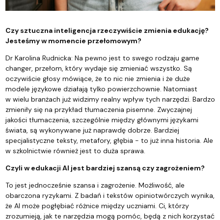
Czy sztuczna inteligencja rzeczywiście zmienia edukację?
Jesteśmy w momencie przełomowym?
Dr Karolina Rudnicka: Na pewno jest to swego rodzaju game
changer, przełom, który wydaje się zmieniać wszystko. Są
oczywiście głosy mówiące, że to nic nie zmienia i że duże
modele językowe działają tylko powierzchownie. Natomiast
w wielu branżach już widzimy realny wpływ tych narzędzi. Bardzo
zmieniły się na przykład tłumaczenia pisemne. Zwyczajnej
jakości tłumaczenia, szczególnie między głównymi językami
świata, są wykonywane już naprawdę dobrze. Bardziej
specjalistyczne teksty, metafory, głębia - to już inna historia. Ale
w szkolnictwie również jest to duża sprawa.
Czyli w edukacji AI jest bardziej szansą czy zagrożeniem?
To jest jednocześnie szansa i zagrożenie. Możliwość, ale
obarczona ryzykami. Z badań i tekstów opiniotwórczych wynika,
że AI może pogłębiać różnice między uczniami. Ci, którzy
zrozumieją, jak te narzędzia mogą pomóc, będą z nich korzystać