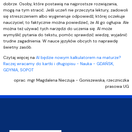
dobrze. Osoby, które postawią na najprostsze rozwiązania,
mogą na tym stracić. Jeśli uczeń nie przeczyta lektury, zadowoli
się streszczeniem albo wygeneruje odpowiedź, której oczekuje
nauczyciel, to faktycznie można powiedzieć, że AI go ogłupia. Ale
można też używać tych narzędzi do uczenia się. AI może
wymyślić pytania do tekstu, pomóc sprawdzić wiedzę, wyjaśnić
trudne zagadnienia. W nauce języków obcych to naprawdę
świetny zasób.
Czytaj więcej na
AI będzie nowym kalkulatorem na maturze?
Raczej wracamy do kartki i długopisu - Nauka - GDAŃSK,
GDYNIA, SOPOT
oprac. mgr Magdalena Nieczuja - Goniszewska, rzeczniczka
prasowa UG
Adres Wydziału