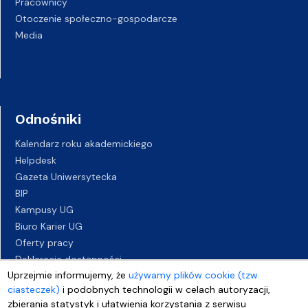
Pracownicy
Otoczenie społeczno-gospodarcze
Media
Odnośniki
Kalendarz roku akademickiego
Helpdesk
Gazeta Uniwersytecka
BIP
Kampusy UG
Biuro Karier UG
Oferty pracy
Deklaracja dostępności
Uprzejmie informujemy, że
używamy plików cookie (tzw.
ciasteczek)
i podobnych technologii w celach autoryzacji,
zbierania statystyk i ułatwienia korzystania z serwisu