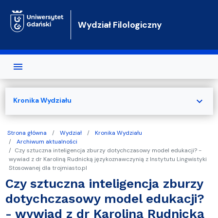
Przejdź do treści
Wydział Filologiczny
expand_more
Kronika Wydziału
Strona główna
Wydział
Kronika Wydziału
Archiwum aktualności
Czy sztuczna inteligencja zburzy dotychczasowy model edukacji? -
wywiad z dr Karoliną Rudnicką językoznawczynią z Instytutu Lingwistyki
Stosowanej dla trojmiasto.pl
Czy sztuczna inteligencja zburzy
dotychczasowy model edukacji?
- wywiad z dr Karoliną Rudnicką