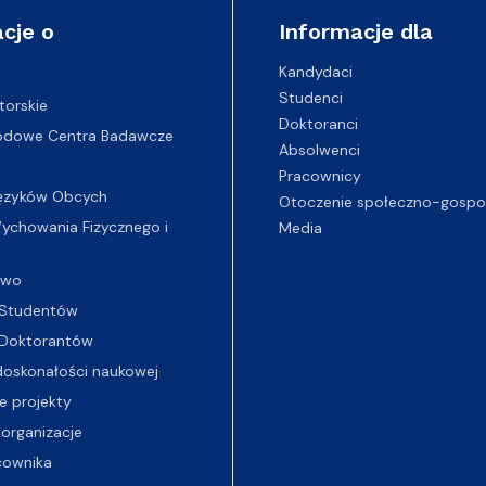
cje o
Informacje dla
Kandydaci
Studenci
torskie
Doktoranci
odowe Centra Badawcze
Absolwenci
Pracownicy
ęzyków Obcych
Otoczenie społeczno-gospo
chowania Fizycznego i
Media
two
Studentów
Doktorantów
oskonałości naukowej
e projekty
 organizacje
cownika