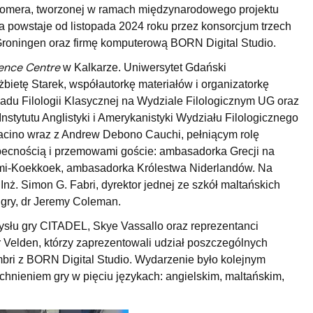
omera, tworzonej w ramach międzynarodowego projektu
 powstaje od listopada 2024 roku przez konsorcjum trzech
t Groningen oraz firmę komputerową BORN Digital Studio.
ience Centre
w Kalkarze. Uniwersytet Gdański
żbietę Starek, współautorkę materiałów i organizatorkę
du Filologii Klasycznej na Wydziale Filologicznym UG oraz
nstytutu Anglistyki i Amerykanistyki Wydziału Filologicznego
racino wraz z Andrew Debono Cauchi, pełniącym rolę
becnością i przemowami goście: ambasadorka Grecji na
Adimi-Koekkoek, ambasadorka Królestwa Niderlandów. Na
Inż. Simon G. Fabri, dyrektor jednej ze szkół maltańskich
 gry, dr Jeremy Coleman.
mysłu gry CITADEL, Skye Vassallo oraz reprezentanci
r Velden, którzy zaprezentowali udział poszczególnych
mbri z BORN Digital Studio. Wydarzenie było kolejnym
chnieniem gry w pięciu językach: angielskim, maltańskim,