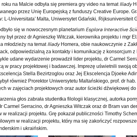
a organizacja studiów
Iliady
roku na Malcie odbyła się premiera gry video na temat
H
wanego przez Unię Europejską z funduszy Creative Europe. Gra
: L-Universitata’ Malta, Uniwersytet Gdański, Rijksuniversitei
Esplora Interactive Sc
dbyło się w nowoczesnym planetarium
y był przez dr Agnieszkę Witczak, kierownika projektu i mgr El
Iliady
la młodzieży na temat
Homera, obie naukowczynie z Zakła
lack, odpowiedzialną za kontakty i komunikację z konsorcjum z I
ykle udane wydarzenie prowadził lider projektu, dr Carmel Ser
 w pracy projektowej i badawczej. Imprezę uświetnili swoją o
Ekscelencja Stella Bezirtzoglou oraz Jej Ekscelencja Djoeke 
ybył również Prorektor Uniwersytetu Maltańskiego, prof. dr hab. 
ch w zajęciach projektowych oraz autor ścieżki dźwiękowej do
zenia głos zabrała studentka filologii klasycznej, autorka po
r Carmel Serracino, dr Agnieszka Witczak oraz dr Bram van de
 w realizacji projektu. Grę pokazał publiczności Timothy Sche
owym w realizacji projektu, który ma się zakończyć rozpowsze
nderskim i ukraińskim.