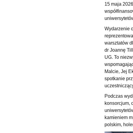
Kronika Wydziału
Nasza misja kształcenia
Tutoring
Czasopisma i publikacje
Instytucje nauki
Indywidualn
15 maja 2026 
współfinanso
uniwersytetów
Wydarzenie o
reprezentowan
warsztatów d
dr Joannę Til
UG. To niezw
wspomagającą
Malcie, Jej 
spotkanie prz
uczestniczący
Podczas wydar
konsorcjum, d
uniwersytetów
kamieniem mil
polskim, hole