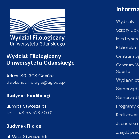
Adres Wydziału
Informa
Wydziały
Szkoły Dok
Międzynar
Biblioteka
Wydział Filologiczny
Centrum J
Uniwersytetu Gdańskiego
Centrum Wy
Sportu
Adres: 80-308 Gdańsk
Wydawnic
dziekanat.filologia@ug.edu.pl
Samorząd 
Budynek Neofilologii
Samorząd 
Programy d
ul. Wita Stwosza 51
tel.:
+ 48 58 523 30 01
Realizowan
Jednostki i
Budynek Filologii
Znajdź pra
ul. Wita Stwosza 55