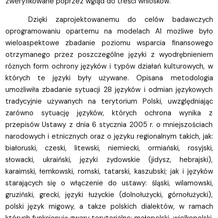
zweryfikowane poprzez wgląd do treści wniosków.
Dzięki zaprojektowanemu do celów badawczych
oprogramowaniu opartemu na modelach AI możliwe było
wieloaspektowe zbadanie poziomu wsparcia finansowego
otrzymanego przez poszczególne języki z wyodrębnieniem
różnych form ochrony języków i typów działań kulturowych, w
których te języki były używane. Opisana metodologia
umożliwiła zbadanie sytuacji 28 języków i odmian językowych
tradycyjnie używanych na terytorium Polski, uwzględniając
zarówno sytuację języków, których ochrona wynika z
przepisów Ustawy z dnia 6 stycznia 2005 r. o mniejszościach
narodowych i etnicznych oraz o języku regionalnym takich, jak:
białoruski, czeski, litewski, niemiecki, ormiański, rosyjski,
słowacki, ukraiński, języki żydowskie (jidysz, hebrajski),
karaimski, łemkowski, romski, tatarski, kaszubski; jak i języków
starających się o włączenie do ustawy: śląski, wilamowski,
gruziński, grecki, języki łużyckie (dolnołużycki, górnołużycki),
polski język migowy, a także polskich dialektów, w ramach