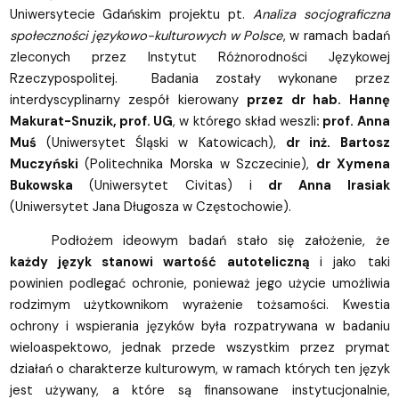
Uniwersytecie Gdańskim projektu pt.
Analiza socjograficzna
społeczności językowo-kulturowych w Polsce
, w ramach badań
zleconych przez Instytut Różnorodności Językowej
Rzeczypospolitej. Badania zostały wykonane przez
interdyscyplinarny zespół kierowany
przez dr hab. Hannę
Makurat-Snuzik, prof. UG
, w którego skład weszli
: prof. Anna
Muś
(Uniwersytet Śląski w Katowicach),
dr inż. Bartosz
Muczyński
(Politechnika Morska w Szczecinie),
dr Xymena
Bukowska
(Uniwersytet Civitas) i
dr Anna Irasiak
(Uniwersytet Jana Długosza w Częstochowie).
Podłożem ideowym badań stało się założenie, że
każdy język stanowi wartość autoteliczną
i jako taki
powinien podlegać ochronie, ponieważ jego użycie umożliwia
rodzimym użytkownikom wyrażenie tożsamości. Kwestia
ochrony i wspierania języków była rozpatrywana w badaniu
wieloaspektowo, jednak przede wszystkim przez prymat
działań o charakterze kulturowym, w ramach których ten język
jest używany, a które są finansowane instytucjonalnie,