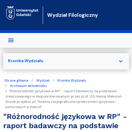
Przejdź do treści
Wydział Filologiczny
expand_more
Kronika Wydziału
Strona główna
Wydział
Kronika Wydziału
Archiwum aktualności
"Różnorodność językowa w RP" - raport badawczy na podstawie
zrealizowanego w zespole kierowanym przez prof. UG Hannę Makurat-
Snuzik projektu pt. "Analiza socjograficzna społeczności językowo-
kulturowych w Polsce"
"Różnorodność językowa w RP" -
raport badawczy na podstawie