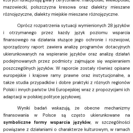
których funkcjonują gwary terytorialne: małopolski, wielkopolski,
mazowiecki, polszczyzna kresowa oraz dialekty mieszane
różnojęzyczne, dialekty miejskie mieszane różnojęzyczne.
Oprócz rozpatrzenia sytuacji wymienionych 28 języków
i otrzymanego przez każdy język poziomu wsparcia
finansowego na działania służące jego ochronie i rozwojowi,
sporządzony raport zawiera analizę programów dotacyjnych
ukierunkowanych na wspieranie języków oraz analizę działań
podejmowanych przez podmioty zajmujące się wspieraniem
poszczególnych języków. W raporcie zostały również opisane
europejskie i krajowe ramy prawne oraz instytucjonalne, a
także studia przypadków i dobre praktyki z różnych regionów
Polski i innych państw Unii Europejskiej wraz z propozycjami ich
adaptacji w polskiej polityce językowej.
Wyniki badań wskazują, że obecne mechanizmy
finansowania w Polsce są często ukierunkowane na
symboliczne formy wsparcia języków
, w szczególności
powiązane z działaniami o charakterze kulturowym, w ramach