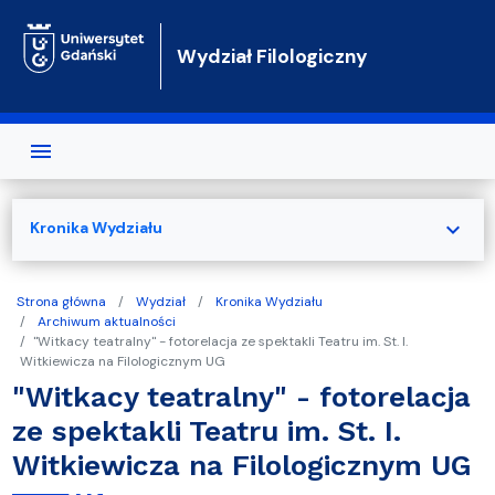
Przejdź do treści
Wydział Filologiczny
expand_more
Kronika Wydziału
Strona główna
Wydział
Kronika Wydziału
Archiwum aktualności
"Witkacy teatralny" - fotorelacja ze spektakli Teatru im. St. I.
Witkiewicza na Filologicznym UG
"Witkacy teatralny" - fotorelacja
ze spektakli Teatru im. St. I.
Witkiewicza na Filologicznym UG