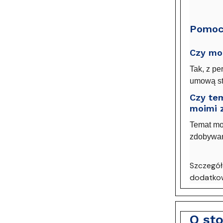
Pomocn
Czy mo
Tak, z pe
umową st
Czy tem
moimi 
Temat moż
zdobywan
Szczegół
dodatkow
O st