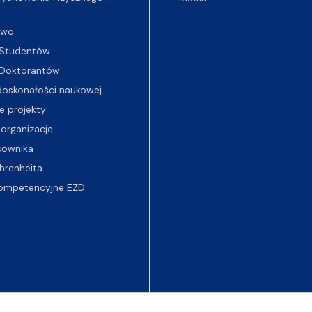
two
Studentów
Doktorantów
oskonałości naukowej
e projekty
 organizacje
cownika
hrenheita
ompetencyjne EZD