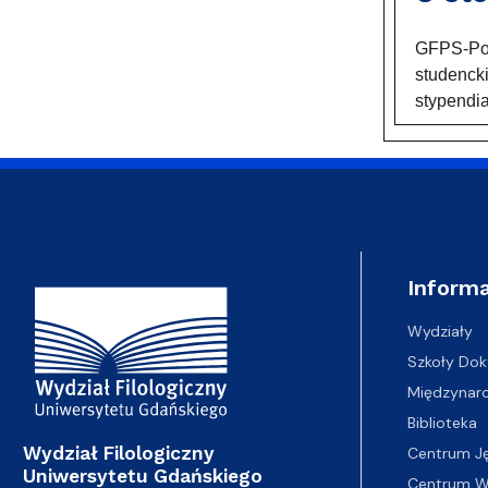
GFPS-Pols
studenck
stypendi
Adres Wydziału
Informa
Wydziały
Szkoły Dok
Międzynar
Biblioteka
Wydział Filologiczny
Centrum J
Uniwersytetu Gdańskiego
Centrum Wy