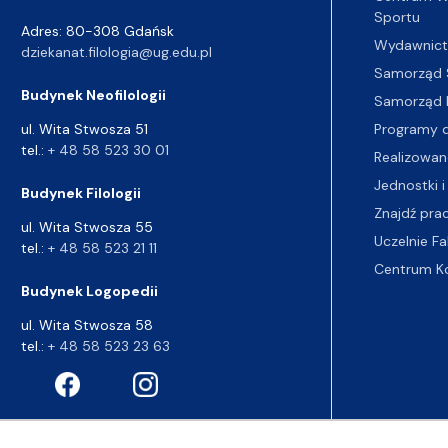
Sportu
Adres: 80-308 Gdańsk
Wydawnic
dziekanat.filologia@ug.edu.pl
Samorząd 
Budynek Neofilologii
Samorząd 
Programy d
ul. Wita Stwosza 51
tel.:
+ 48 58 523 30 01
Realizowan
Jednostki i
Budynek Filologii
Znajdź pra
ul. Wita Stwosza 55
Uczelnie Fa
tel.:
+ 48 58 523 21 11
Centrum K
Budynek Logopedii
ul. Wita Stwosza 58
tel.:
+ 48 58 523 23 63