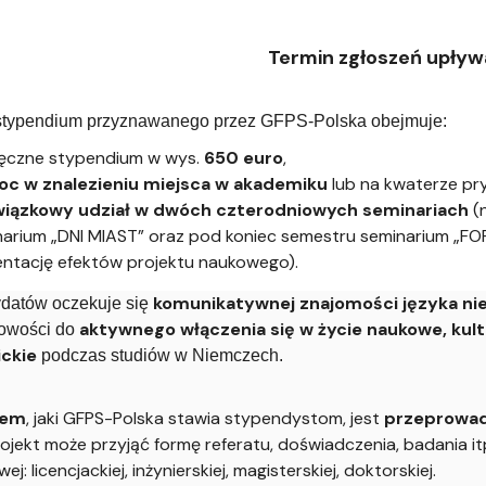
a organizacja studiów
Termin zgłoszeń upły
stypendium przyznawanego przez GFPS-Polska obejmuje:
ięczne stypendium w wys.
650 euro
,
c w znalezieniu miejsca w akademiku
lub na kwaterze pr
iązkowy udział w dwóch czterodniowych seminariach
(n
narium „DNI MIAST” oraz pod koniec semestru seminarium „F
ntację efektów projektu naukowego).
komunikatywnej znajomości języka ni
datów oczekuje się
aktywnego włączenia się w życie naukowe, kult
towości do
ckie
podczas studiów w Niemczech.
iem
, jaki GFPS-Polska stawia stypendystom, jest
przeprowad
ojekt może przyjąć formę referatu, doświadczenia, badania itp
j: licencjackiej, inżynierskiej, magisterskiej, doktorskiej.