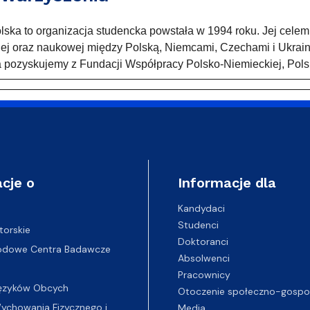
ka to organizacja studencka powstała w 1994 roku. Jej celem 
iej oraz naukowej między Polską, Niemcami, Czechami i Ukrain
a pozyskujemy z Fundacji Współpracy Polsko-Niemieckiej, Pols
cje o
Informacje dla
Kandydaci
Studenci
torskie
Doktoranci
odowe Centra Badawcze
Absolwenci
Pracownicy
ęzyków Obcych
Otoczenie społeczno-gospo
chowania Fizycznego i
Media