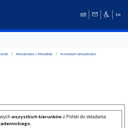
nistik
Aktualności / Aktuelles
Archiwum aktualności
w
wszystkich kierunków
kowych
z Polski do składania
akademickiego
.