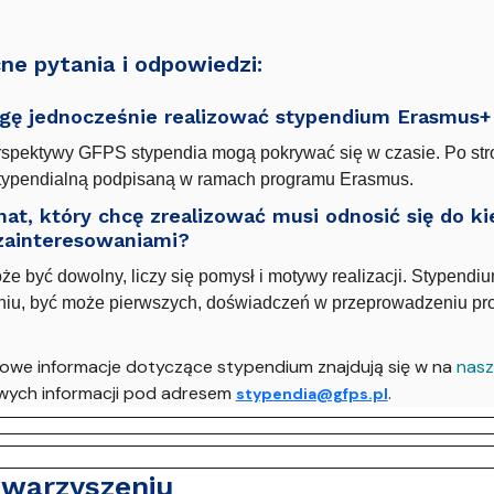
e pytania i odpowiedzi:
gę jednocześnie realizować stypendium Erasmus+
rspektywy GFPS stypendia mogą pokrywać się w czasie. Po stro
ypendialną podpisaną w ramach programu Erasmus.
at, który chcę zrealizować musi odnosić się do k
zainteresowaniami?
e być dowolny, liczy się pomysł i motywy realizacji. Stypend
iu, być może pierwszych, doświadczeń w przeprowadzeniu pro
owe informacje dotyczące stypendium znajdują się w na
nasz
ych informacji pod adresem
.
stypendia@gfps.pl
owarzyszeniu