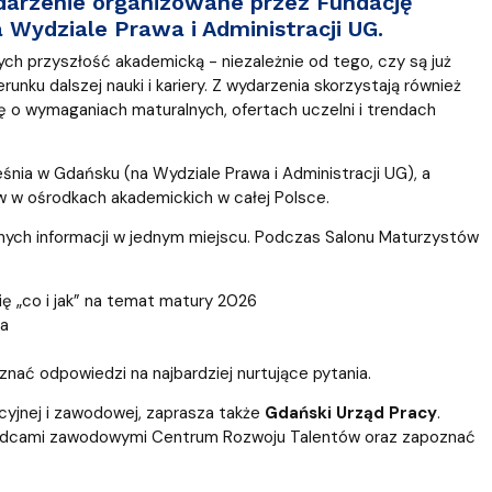
darzenie organizowane przez Fundację
 Wydziale Prawa i Administracji UG.
ch przyszłość akademicką - niezależnie od tego, czy są już
nku dalszej nauki i kariery. Z wydarzenia skorzystają również
zę o wymaganiach maturalnych, ofertach uczelni i trendach
nia w Gdańsku (na Wydziale Prawa i Administracji UG), a
w w ośrodkach akademickich w całej Polsce.
ych informacji w jednym miejscu. Podczas Salonu Maturzystów
ię „co i jak” na temat matury 2026
ta
znać odpowiedzi na najbardziej nurtujące pytania.
cyjnej i zawodowej, zaprasza także
Gdański Urząd Pracy
.
oradcami zawodowymi Centrum Rozwoju Talentów oraz zapoznać