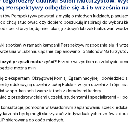
ć tegoroczny Gdański Salon Maturzystów. Wy
a organizacja studiów
ą Perspektywy odbędzie się 4 i 5 września na
stów Perspektywy powstał z myślą o młodych ludziach, planujący
co chcą studiować czy dopiero poszukują inspiracji do wyboru kieru
 rodzice, którzy będą mieli okazję zdobyć lub zaktualizować wied
kl spotkań w ramach kampanii Perspektyw rozpocznie się 4 wrześ
rześnia w Lublinie. Łącznie zaplanowano 15 Salonów Maturzystó
iczyć przyszli maturzyści?
Przede wszystkim na zdobycie cenn
ędzie można m.in.:
ię z ekspertami Okręgowej Komisji Egzaminacyjnej i dowiedzieć s
ertę edukacyjną uczelni z całej Polski - w tym uczelni z Trójmias
iał w spotkaniach i warsztatach z doradcami kariery
ać z przedstawicielami uczelni, studentami i specjalistami - i po
i konsultacje, pomocne w świadomym zaplanowaniu ścieżki eduka
ydarzenia będą mogli skorzystać z indywidualnych rozmów z d
GUP skierowaną do osób młodych.