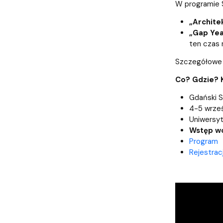
W programie S
„Archite
„Gap Year
ten czas 
Szczegółowe 
Co? Gdzie? 
Gdański 
4-5 wrześ
Uniwersyt
Wstęp w
Program
Rejestrac