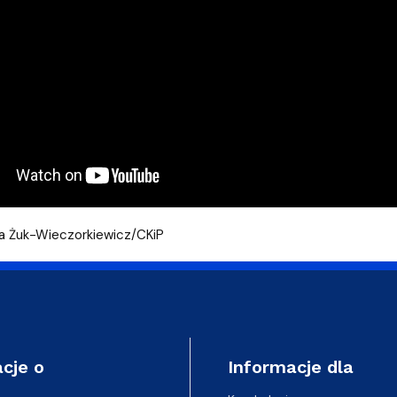
na Żuk-Wieczorkiewicz/CKiP
cje o
Informacje dla