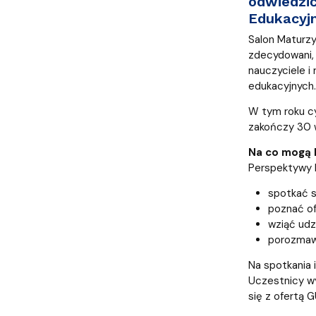
odwiedzi
Kronika Wydziału
Nasza misja kształcenia
Tutoring
Czasopisma i publikacje
Instytucje nauki
Indywidualn
Edukacyjn
Salon Maturzy
zdecydowani, 
nauczyciele i
edukacyjnych.
W tym roku cy
zakończy 30 w
Na co mogą l
Perspektywy b
spotkać s
poznać of
wziąć udz
porozmawi
Na spotkania 
Uczestnicy w
się z ofertą 