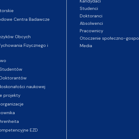
Kandydaci
Studenci
torskie
Doktoranci
odowe Centra Badawcze
Absolwenci
Pracownicy
ęzyków Obcych
Otoczenie społeczno-gospo
chowania Fizycznego i
Media
two
Studentów
Doktorantów
oskonałości naukowej
e projekty
 organizacje
cownika
hrenheita
ompetencyjne EZD