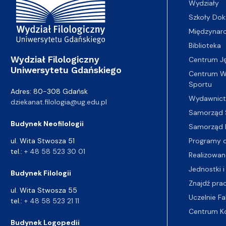
Wydziały
Szkoły Dok
Międzynar
Biblioteka
Wydział Filologiczny
Centrum J
Uniwersytetu Gdańskiego
Centrum Wy
Sportu
Adres: 80-308 Gdańsk
Wydawnic
dziekanat.filologia@ug.edu.pl
Samorząd 
Budynek Neofilologii
Samorząd 
Programy d
ul. Wita Stwosza 51
tel.:
+ 48 58 523 30 01
Realizowan
Jednostki i
Budynek Filologii
Znajdź pra
ul. Wita Stwosza 55
Uczelnie Fa
tel.:
+ 48 58 523 21 11
Centrum K
Budynek Logopedii