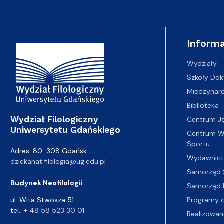
Adres Wydziału
Informa
Wydziały
Szkoły Dok
Międzynar
Biblioteka
Wydział Filologiczny
Centrum J
Uniwersytetu Gdańskiego
Centrum Wy
Sportu
Adres: 80-308 Gdańsk
Wydawnic
dziekanat.filologia@ug.edu.pl
Samorząd 
Budynek Neofilologii
Samorząd 
Programy d
ul. Wita Stwosza 51
tel.:
+ 48 58 523 30 01
Realizowan