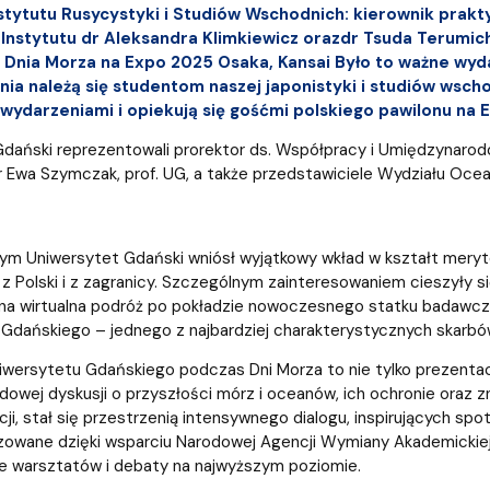
a organizacja studiów
stytutu Rusycystyki i Studiów Wschodnich: kierownik prakt
Instytutu dr Aleksandra Klimkiewicz orazdr Tsuda Terumich
 Dnia Morza na Expo 2025 Osaka, Kansai Było to ważne wyd
nia
należą się studentom naszej japonistyki i studiów wscho
wydarzeniami i opiekują się gośćmi polskiego pawilonu na 
dański reprezentowali prorektor ds. Współpracy i Umiędzynarodowi
r Ewa Szymczak, prof. UG, a także przedstawiciele Wydziału Oceano
ym Uniwersytet Gdański wniósł wyjątkowy wkład w kształt meryt
z Polski i z zagranicy.
Szczególnym zainteresowaniem cieszyły si
na wirtualna podróż po pokładzie nowoczesnego statku badawcz
Gdańskiego – jednego z najbardziej charakterystycznych skarbó
ersytetu Gdańskiego podczas Dni Morza to nie tylko prezentacj
owej dyskusji o przyszłości mórz i oceanów, ich ochronie oraz zna
cji, stał się przestrzenią intensywnego dialogu, inspirujących s
izowane dzięki wsparciu Narodowej Agencji Wymiany Akademickiej
e warsztatów i debaty na najwyższym poziomie.