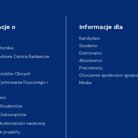
cje o
Informacje dla
Kandydaci
Studenci
torskie
Doktoranci
odowe Centra Badawcze
Absolwenci
Pracownicy
ęzyków Obcych
Otoczenie społeczno-gospo
chowania Fizycznego i
Media
two
Studentów
Doktorantów
oskonałości naukowej
e projekty