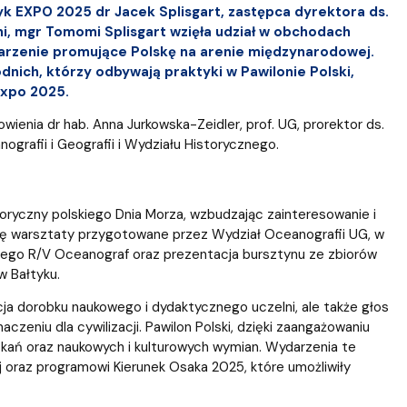
yk EXPO 2025 dr Jacek Splisgart, zastępca dyrektora ds.
i, mgr Tomomi Splisgart wzięła udział w obchodach
arzenie promujące Polskę na arenie międzynarodowej.
dnich, którzy odbywają praktyki w Pawilonie Polski,
Expo 2025.
enia dr hab. Anna Jurkowska-Zeidler, prof. UG, prorektor ds.
grafii i Geografii i Wydziału Historycznego.
oryczny polskiego Dnia Morza, wzbudzając zainteresowanie i
ę warsztaty przygotowane przez Wydział Oceanografii UG, w
ego R/V Oceanograf oraz prezentacja bursztynu ze zbiorów
w Bałtyku.
a dorobku naukowego i dydaktycznego uczelni, ale także głos
czeniu dla cywilizacji. Pawilon Polski, dzięki zaangażowaniu
potkań oraz naukowych i kulturowych wymian. Wydarzenia te
 oraz programowi Kierunek Osaka 2025, które umożliwiły