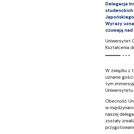
Kronika Wydziału
Nasza misja kształcenia
Tutoring
Czasopisma i publikacje
Instytucje nauki
Indywidualn
Delegacja In
studenckich 
Japońskiego
Wyrazy uzna
czuwają nad 
Uniwersytet G
Kształcenia d
W związku z t
uznanie gości 
tym immersyj
Uniwersytetu 
Obecność Uniw
w międzynarod
naszej delega
zostały zreal
przygotowani