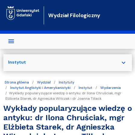
Przejdź do treści
Wydział Filologiczny
expand_more
Instytut
Strona główna
Wydział
Instytuty
Instytut Anglistyki i Amerykanistyki
Instytut
Wydarzenia
Wykłady popularyzujące wiedzę o antyku: dr Ilona Chruściak, mgr
Elżbieta Starek, dr Agnieszka Witczak i dr Joanna Tillack
Wykłady popularyzujące wiedzę o
antyku: dr Ilona Chruściak, mgr
Elżbieta Starek, dr Agnieszka