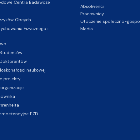
odowe Centra Badawcze
Absolwenci
Pracownicy
ęzyków Obcych
Otoczenie społeczno-gospo
chowania Fizycznego i
Media
two
Studentów
Doktorantów
oskonałości naukowej
e projekty
 organizacje
cownika
hrenheita
ompetencyjne EZD