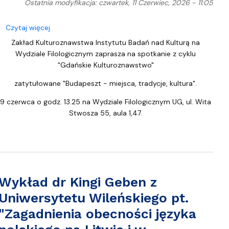
Ostatnia modyfikacja: czwartek, 11 Czerwiec, 2026 - 11:05
acznik tożsamości kaszubskiej w świetle badań"
o Spotkanie z cyklu "Gdańskie Kulturoznawstwo" pt. "
Czytaj więcej
Zakład Kulturoznawstwa Instytutu Badań nad Kulturą na
Wydziale Filologicznym zaprasza na spotkanie z cyklu
"Gdańskie Kulturoznawstwo"
zatytułowane "Budapeszt - miejsca, tradycje, kultura".
9 czerwca o godz. 13.25 na Wydziale Filologicznym UG, ul. Wita
Stwosza 55, aula 1,47.
Wykład dr Kingi Geben z
Uniwersytetu Wileńskiego pt.
"Zagadnienia obecności języka