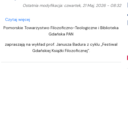
Ostatnia modyfikacja: czwartek, 21 Maj, 2026 - 08:32
mistiosa do Jowiana"
o Wykład prof. Janusza Badura z cyklu „Festiwal Gdańs
Czytaj więcej
Pomorskie Towarzystwo Filozoficzno-Teologiczne i Biblioteka
Gdańska PAN
zapraszają na wykład prof. Janusza Badura z cyklu „Festiwal
Gdańskiej Książki Filozoficznej”.