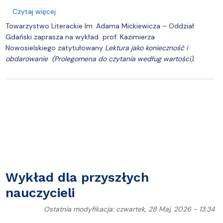
Kronika Wydziału
Nasza misja kształcenia
Tutoring
Czasopisma i publikacje
Instytucje nauki
Indywidualn
o Wykład prof. Kazimierza Nowosielskiego "Lektura
Czytaj więcej
Towarzystwo Literackie Im. Adama Mickiewicza – Oddział
Gdański zaprasza na wykład prof. Kazimierza
Nowosielskiego zatytułowany
Lektura jako konieczność i
obdarowanie (Prolegomena do czytania według wartości).
Wykład dla przyszłych
nauczycieli
Ostatnia modyfikacja: czwartek, 28 Maj, 2026 - 13:34