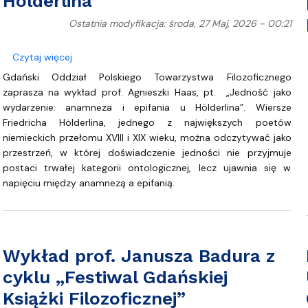
Hölderlina”
Ostatnia modyfikacja: środa, 27 Maj, 2026 - 00:21
o Wykład prof. Agnieszki Haas, pt. „Jedność jako wyd
Czytaj więcej
Gdański Oddział Polskiego Towarzystwa Filozoficznego
zaprasza na wykład prof. Agnieszki Haas, pt. „Jedność jako
wydarzenie: anamneza i epifania u Hölderlina”. Wiersze
Friedricha Hölderlina, jednego z największych poetów
niemieckich przełomu XVIII i XIX wieku, można odczytywać jako
przestrzeń, w której doświadczenie jedności nie przyjmuje
postaci trwałej kategorii ontologicznej, lecz ujawnia się w
napięciu między anamnezą a epifanią.
Wykład prof. Janusza Badura z
cyklu „Festiwal Gdańskiej
Książki Filozoficznej”