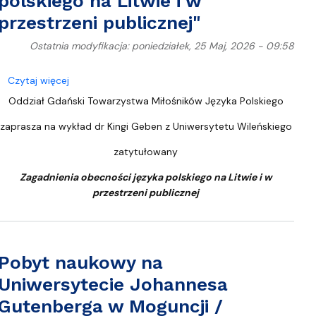
polskiego na Litwie i w
przestrzeni publicznej"
Ostatnia modyfikacja: poniedziałek, 25 Maj, 2026 - 09:58
arzenie: anamneza i epifania u Hölderlina”
o Wykład dr Kingi Geben z Uniwersytetu Wileńskiego p
Czytaj więcej
Oddział Gdański Towarzystwa Miłośników Języka Polskiego
zaprasza na wykład dr Kingi Geben z Uniwersytetu Wileńskiego
zatytułowany
Zagadnienia obecności języka polskiego na Litwie i w
przestrzeni publicznej
Pobyt naukowy na
Uniwersytecie Johannesa
Gutenberga w Moguncji /