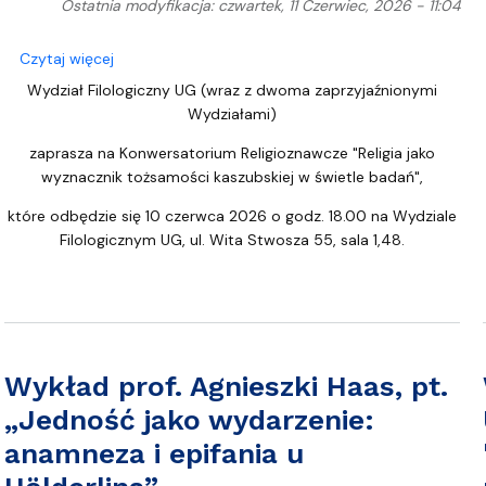
a organizacja studiów
Ostatnia modyfikacja: czwartek, 11 Czerwiec, 2026 - 11:04
 jako konieczność i obdarowanie"
o Konwersatorium Religioznawcze "Religia jako wyzn
Czytaj więcej
Wydział Filologiczny UG (wraz z dwoma zaprzyjaźnionymi
Wydziałami)
zaprasza na Konwersatorium Religioznawcze "Religia jako
wyznacznik tożsamości kaszubskiej w świetle badań",
które odbędzie się 10 czerwca 2026 o godz. 18.00 na Wydziale
Filologicznym UG, ul. Wita Stwosza 55, sala 1,48.
Wykład prof. Agnieszki Haas, pt.
„Jedność jako wydarzenie:
anamneza i epifania u