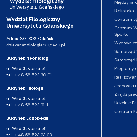
Międzynar
Biblioteka
Wydział Filologiczny
Centrum J
Uniwersytetu Gdańskiego
Centrum Wy
Sportu
Adres: 80-308 Gdańsk
Wydawnic
dziekanat.filologia@ug.edu.pl
Samorząd 
Budynek Neofilologii
Samorząd 
Programy d
ul. Wita Stwosza 51
tel.:
+ 48 58 523 30 01
Realizowan
Jednostki i
Budynek Filologii
Znajdź pra
ul. Wita Stwosza 55
Uczelnie Fa
tel.:
+ 48 58 523 21 11
Centrum K
Budynek Logopedii
ul. Wita Stwosza 58
tel.:
+ 48 58 523 23 63