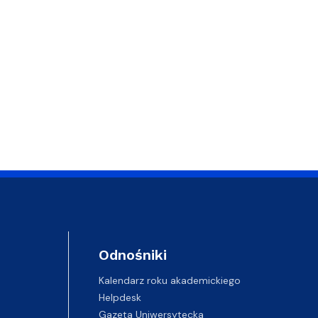
Odnośniki
Kalendarz roku akademickiego
Helpdesk
Gazeta Uniwersytecka