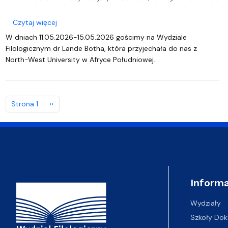
o Wizyta i wykład dr Lande Botha z North-West Uni
Czytaj więcej
W dniach 11.05.2026-15.05.2026 gościmy na Wydziale
Filologicznym dr Lande Botha, która przyjechała do nas z
North-West University w Afryce Południowej.
Stronicowanie
Następna strona
Strona 1
››
Adres Wydziału
Informa
Wydziały
Szkoły Dok