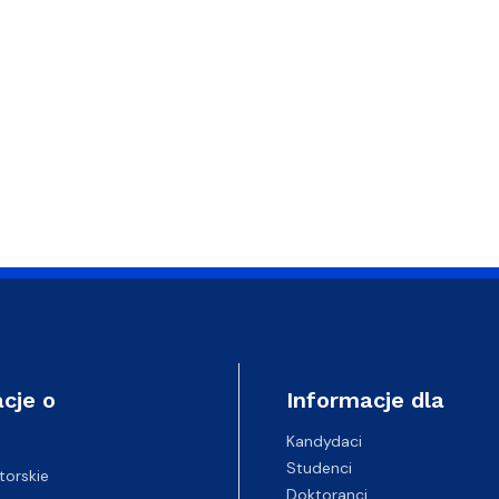
versity w Afryce Południowej
cje o
Informacje dla
Kandydaci
Studenci
torskie
Doktoranci