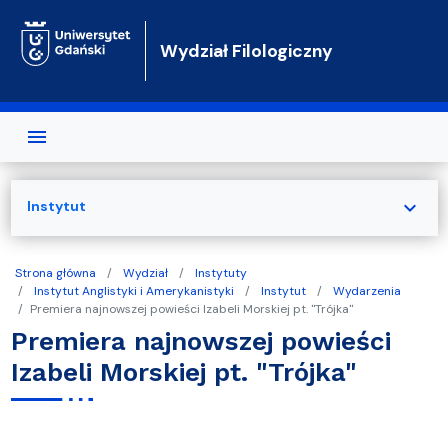
Przejdź do treści
Wydział Filologiczny
expand_more
Instytut
Strona główna
Wydział
Instytuty
Instytut Anglistyki i Amerykanistyki
Instytut
Wydarzenia
Premiera najnowszej powieści Izabeli Morskiej pt. "Trójka"
Premiera najnowszej powieści
Izabeli Morskiej pt. "Trójka"