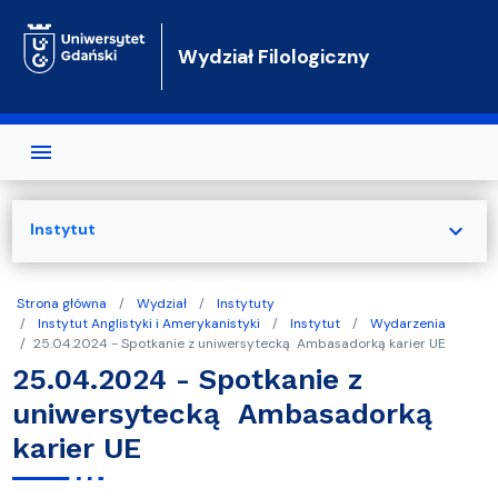
Przejdź do treści
Wydział Filologiczny
expand_more
Instytut
Strona główna
Wydział
Instytuty
Instytut Anglistyki i Amerykanistyki
Instytut
Wydarzenia
25.04.2024 - Spotkanie z uniwersytecką Ambasadorką karier UE
25.04.2024 - Spotkanie z
uniwersytecką Ambasadorką
karier UE