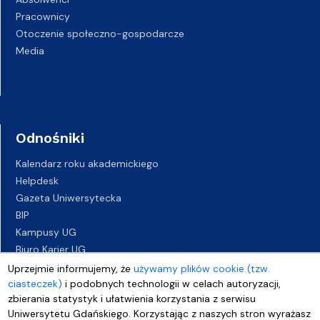
Pracownicy
Otoczenie społeczno-gospodarcze
Media
Odnośniki
Kalendarz roku akademickiego
Helpdesk
Gazeta Uniwersytecka
BIP
Kampusy UG
Biuro Karier UG
Oferty pracy
Uprzejmie informujemy, że
używamy plików cookie (tzw.
Deklaracja dostępności
ciasteczek)
i podobnych technologii w celach autoryzacji,
zbierania statystyk i ułatwienia korzystania z serwisu
Uniwersytetu Gdańskiego. Korzystając z naszych stron wyrażasz