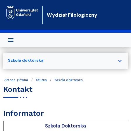
Przejdź do treści
Wydział Filologiczny
expand_more
Szkoła doktorska
Strona główna
Studia
Szkoła doktorska
Kontakt
Informator
Szkoła Doktorska