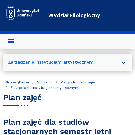
Przejdź do treści
Wydział Filologiczny
expand_more
Zarządzanie instytucjami artystycznymi
Strona główna
Studenci
Plany studiów i zajęć
Zarządzanie instytucjami artystycznymi
Plan zajęć
Plan zajęć dla studiów
stacjonarnych semestr letni