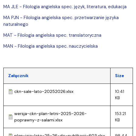
MA JLE - Filologia angielska spec. język, literatura, edukacja
MA PJN - Filologia angielska spec. przetwarzanie języka
naturalnego
MAT - Filologia angielska spec. translatoryczna
MAN - Filologia angielska spec. nauczycielska
Załącznik
Size
ckn-sale-lato-20252026.xlsx
10.41
KB
wersja-ckn-plan-letni-2025-2026-
153.21
poprawny-z-salami.xlsx
KB
plan-iaia-lato-25-26-do-publikacji-603.xlsx
98.44