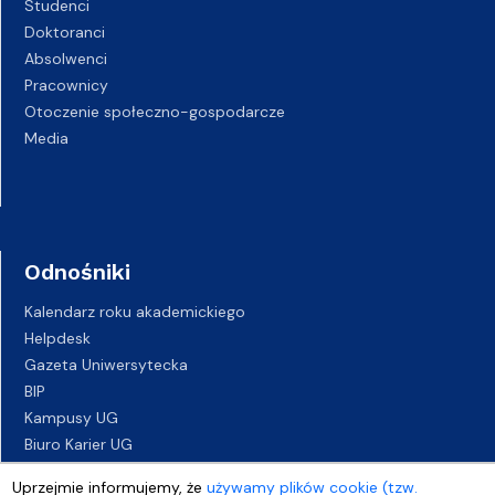
Studenci
Doktoranci
Absolwenci
Pracownicy
Otoczenie społeczno-gospodarcze
Media
Odnośniki
Kalendarz roku akademickiego
Helpdesk
Gazeta Uniwersytecka
BIP
Kampusy UG
Biuro Karier UG
Oferty pracy
Uprzejmie informujemy, że
używamy plików cookie (tzw.