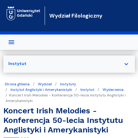
Przejdź do treści
Wydział Filologiczny
expand_more
Instytut
Strona główna
Wydział
Instytuty
Instytut Anglistyki i Amerykanistyki
Instytut
Wydarzenia
Koncert Irish Melodies - Konferencja 50-lecia Instytutu Anglistyki i
Amerykanistyki
Koncert Irish Melodies -
Konferencja 50-lecia Instytutu
Anglistyki i Amerykanistyki