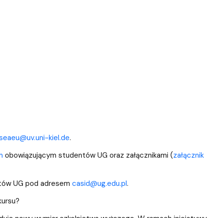
seaeu@uv.uni-kiel.de
.
m
obowiązującym studentów UG oraz załącznikami (
załącznik
antów UG pod adresem
casid@ug.edu.pl
.
kursu?