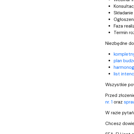
Konsultac
Składanie
Ogłoszeni
Faza reali
Termin roz
Niezbędne do
kompletny
plan bud
harmonogr
list inte
Wszystkie po
Przed złożeni
nr. 1
oraz
spra
W razie pyta
Chcesz dowied