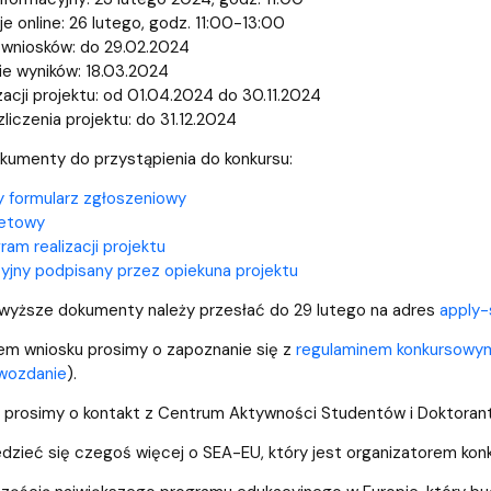
je online: 26 lutego, godz. 11:00-13:00
 wniosków: do 29.02.2024
e wyników: 18.03.2024
zacji projektu: od 01.04.2024 do 30.11.2024
liczenia projektu: do 31.12.2024
kumenty do przystąpienia do konkursu:
 formularz zgłoszeniowy
żetowy
am realizacji projektu
ncyjny podpisany przez opiekuna projektu
wyższe dokumenty należy przesłać do 29 lutego na adres
apply-
em wniosku prosimy o zapoznanie się z
regulaminem konkursowy
wozdanie
).
ń prosimy o kontakt z Centrum Aktywności Studentów i Doktor
zieć się czegoś więcej o SEA-EU, który jest organizatorem kon