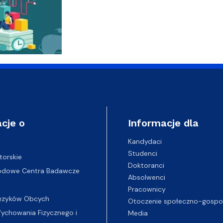
cje o
Informacje dla
Kandydaci
Studenci
torskie
Doktoranci
odowe Centra Badawcze
Absolwenci
Pracownicy
ęzyków Obcych
Otoczenie społeczno-gospo
chowania Fizycznego i
Media