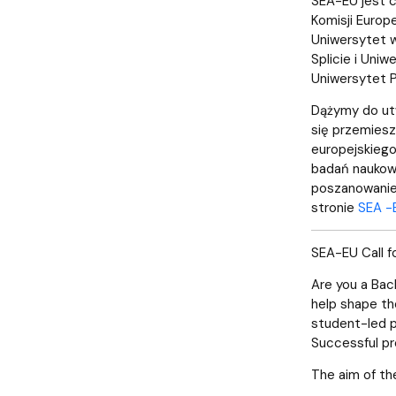
SEA-EU jest c
Komisji Europ
Uniwersytet w
Splicie i Uni
Uniwersytet 
Dążymy do ut
się przemies
europejskiego
badań naukowy
poszanowanie 
stronie
SEA -E
SEA-EU Call f
Are you a Bac
help shape th
student-led p
Successful pr
The aim of the