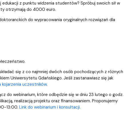
edukacji z punktu widzenia studentów? Spróbuj swoich sił w
kty otrzymają do 4000 euro.
oktoranckich do wypracowania oryginalnych rozwiązań dla
połeczeństwo.
i składać się z co najmniej dwóch osób pochodzących z różnych
iem Uniwersytetu Gdańskiego. Jeśli zastanawiasz się jak
a kojarzenia uczestników
.
ącz do webinarium, które odbędzie się w dniu 23 lutego o godz.
ikacją, realizacją projektu oraz finansowaniem. Proponujemy
:00-13:00.
Link do webinarium i konsultacji.