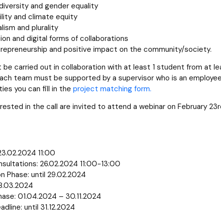
 diversity and gender equality
lity and climate equity
alism and plurality
tion and digital forms of collaborations
trepreneurship and positive impact on the community/society.
be carried out in collaboration with at least 1 student from at le
 each team must be supported by a supervisor who is an employee 
ties you can fill in the
project matching form.
rested in the call are invited to attend a webinar on February 23r
23.02.2024 11:00
nsultations: 26.02.2024 11:00-13:00
n Phase: until 29.02.2024
18.03.2024
hase: 01.04.2024 – 30.11.2024
dline: until 31.12.2024