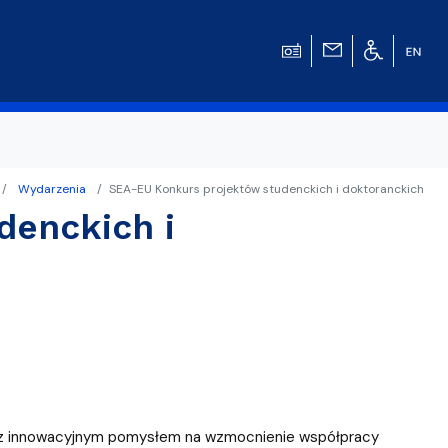
Wydarzenia
SEA-EU Konkurs projektów studenckich i doktoranckich
denckich i
w
ej z innowacyjnym pomysłem na wzmocnienie współpracy