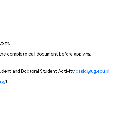
29th.
ad the complete call document before applying
Student and Doctoral Student Activity
casid@ug.edu.pl
rg/
!