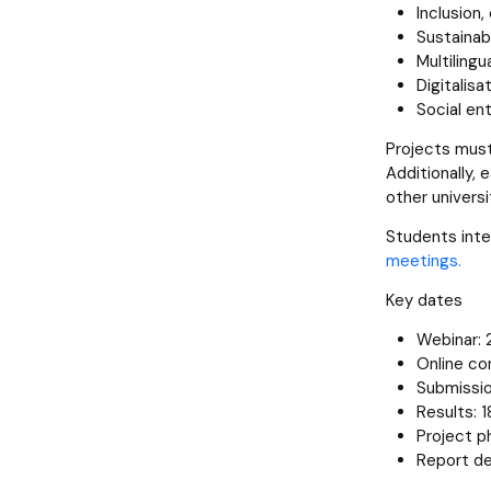
Inclusion,
Sustainabi
Multilingu
Digitalisa
Social en
Projects must 
Additionally,
other universi
Students inte
meetings.
Key dates
Webinar: 
Online co
Submissio
Results: 
Project p
Report dea