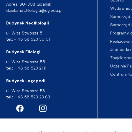
Adres: 80-308 Gdańsk
Wydawnic
dziekanat.filologia@ug.edu.pl
Samorząd 
Budynek Neofilologii
Samorząd 
Programy d
ul. Wita Stwosza 51
tel.:
+ 48 58 523 30 01
Realizowan
Jednostki i
Budynek Filologii
Znajdź pra
ul. Wita Stwosza 55
Uczelnie Fa
tel.:
+ 48 58 523 21 11
Centrum K
Budynek Logopedii
ul. Wita Stwosza 58
tel.:
+ 48 58 523 23 63