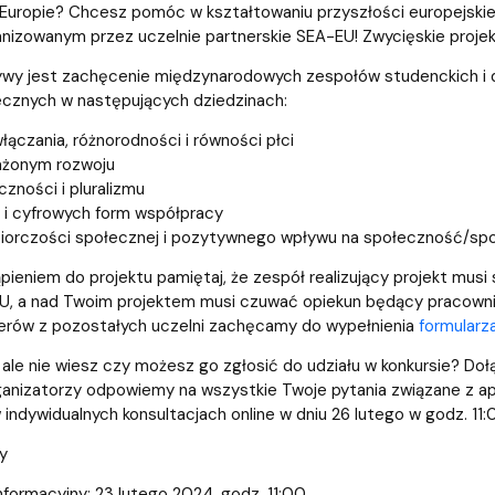
a organizacja studiów
uropie? Chcesz pomóc w kształtowaniu przyszłości europejskiej 
anizowanym przez uczelnie partnerskie SEA-EU! Zwycięskie proje
ywy jest zachęcenie międzynarodowych zespołów studenckich i d
cznych w następujących dziedzinach:
włączania, różnorodności i równości płci
żonym rozwoju
czności i pluralizmu
i i cyfrowych form współpracy
biorczości społecznej i pozytywnego wpływu na społeczność/s
pieniem do projektu pamiętaj, że zespół realizujący projekt mus
U, a nad Twoim projektem musi czuwać opiekun będący pracownik
nerów z pozostałych uczelni zachęcamy do wypełnienia
formularz
ale nie wiesz czy możesz go zgłosić do udziału w konkursie? Doł
rganizatorzy odpowiemy na wszystkie Twoje pytania związane z apl
w indywidualnych konsultacjach online w dniu 26 lutego w godz. 11
y
nformacyjny: 23 lutego 2024, godz. 11:00