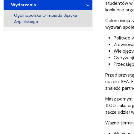
Kronika Wydziału
Nasza misja kształcenia
Tutoring
Czasopisma i publikacje
Instytucje nauki
Indywidualn
studentów w E
Wydarzenia
konkursie org
Ogólnopolska Olimpiada Języka
Celem inicjat
Angielskiego
wyzwań społe
Polityce 
Zrównowa
Wielojęzy
Cyfryzacj
Przedsię
Przed przystą
uczelni SEA-E
znaleźć part
Masz pomysł, 
11:00. Jako o
także udział 
Ważne termin
Webinar i