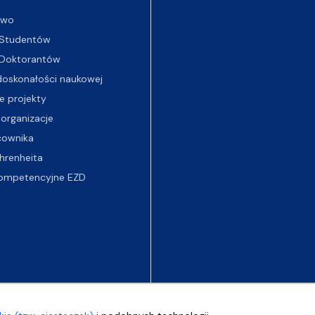
two
Studentów
Doktorantów
oskonałości naukowej
e projekty
 organizacje
cownika
hrenheita
ompetencyjne EZD