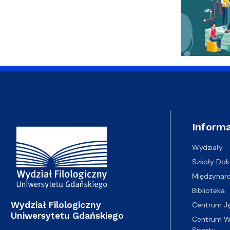
Adres Wydziału
Informa
Wydziały
Szkoły Dok
Międzynar
Biblioteka
Wydział Filologiczny
Centrum J
Uniwersytetu Gdańskiego
Centrum Wy
Sportu