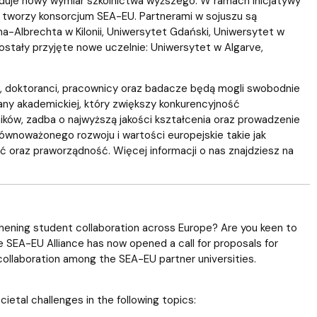
duje nowy wymiar szkolnictwa wyższego. W ramach inicjatywy
ch tworzy konsorcjum SEA-EU. Partnerami w sojuszu są
na-Albrechta w Kilonii, Uniwersytet Gdański, Uniwersytet w
zostały przyjęte nowe uczelnie: Uniwersytet w Algarve,
 doktoranci, pracownicy oraz badacze będą mogli swobodnie
y akademickiej, który zwiększy konkurencyjność
ków, zadba o najwyższą jakości kształcenia oraz prowadzenie
ównoważonego rozwoju i wartości europejskie takie jak
ć oraz praworządność. Więcej informacji o nas znajdziesz na
thening student collaboration across Europe? Are you keen to
 SEA-EU Alliance has now opened a call for proposals for
ollaboration among the SEA-EU partner universities.
cietal challenges in the following topics: