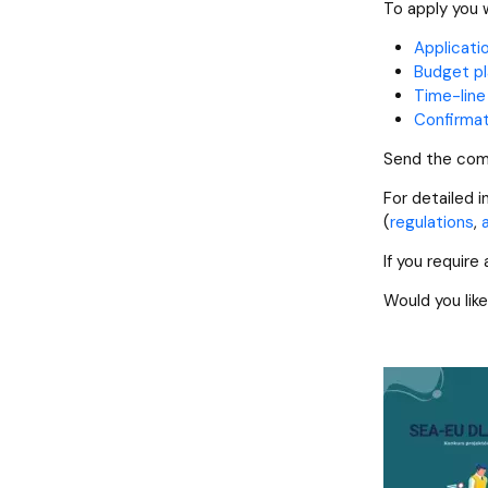
To apply you 
Applicati
Budget pl
Time-line
Confirmat
Send the co
For detailed i
(
regulations
,
a
If you requir
Would you lik