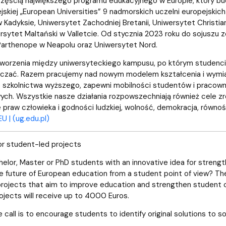
zęścią największego programu edukacyjnego w Europie, który bu
ejskiej „European Universities” 9 nadmorskich uczelni europejski
 Kadyksie, Uniwersytet Zachodniej Bretanii, Uniwersytet Christia
wersytet Maltański w Valletcie. Od stycznia 2023 roku do sojuszu 
Parthenope w Neapolu oraz Uniwersytet Nord.
worzenia między uniwersyteckiego kampusu, po którym studenci,
zczać. Razem pracujemy nad nowym modelem kształcenia i wymian
 szkolnictwa wyższego, zapewni mobilności studentów i pracowni
ch. Wszystkie nasze działania rozpowszechniają również cele zr
praw człowieka i godności ludzkiej, wolność, demokracja, równoś
U | (ug.edu.pl)
or student-led projects
helor, Master or PhD students with an innovative idea for streng
e future of European education from a student point of view? The
rojects that aim to improve education and strengthen student c
ojects will receive up to 4000 Euros.
 call is to encourage students to identify original solutions to so