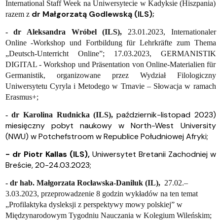
International Staff Week na Uniwersytecie w Kadyksie (Hiszpania)
dr Małgorzatą Godlewską (ILS);
razem z
-
dr Aleksandra Wróbel (ILS),
23.01.2023, Internationaler
Online -Workshop und Fortbildung für Lehrkräfte zum Thema
„Deutsch-Unterricht Online”; 17.03.2023, GERMANISTIK
DIGITAL - Workshop und Präsentation von Online-Materialien für
Germanistik, organizowane przez Wydział Filologiczny
Uniwersytetu Cyryla i Metodego w Trnavie – Słowacja w ramach
Erasmus+;
październik-listopad 2023)
- dr Karolina Rudnicka (ILS),
miesięczny pobyt naukowy w North-West University
(NWU) w Potchefstroom w Republice Południowej Afryki;
- dr Piotr Kallas (ILS),
Uniwersytet Bretanii Zachodniej w
Breście, 20-24.03.2023;
- dr hab. Małgorzata Rocławska-Daniluk (IL),
27.02.–
3.03.2023, przeprowadzenie 8 godzin wykładów na ten temat
„Profilaktyka dysleksji z perspektywy mowy polskiej” w
Międzynarodowym Tygodniu Nauczania w Kolegium Wileńskim;