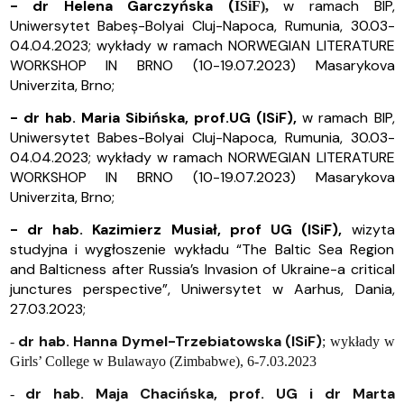
- dr Helena Garczyńska
(
w ramach BIP,
ISiF),
Uniwersytet Babeș-Bolyai
Cluj-Napoca, Rumunia, 30.03-
04.04.2023; wykłady w ramach NORWEGIAN LITERATURE
WORKSHOP IN BRNO (10-19.07.2023) Masarykova
Univerzita, Brno;
-
dr hab. Maria Sibińska, prof.UG (ISiF),
w
ramach BIP,
Uniwersytet Babes-Bolyai Cluj-Napoca, Rumunia, 30.03-
04.04.2023; wykłady w ramach NORWEGIAN LITERATURE
WORKSHOP IN BRNO (10-19.07.2023) Masarykova
Univerzita, Brno;
- dr hab. Kazimierz Musiał, prof UG (ISiF),
wizyta
studyjna i wygłoszenie wykładu “The Baltic Sea Region
and Balticness after Russia’s Invasion of Ukraine-a critical
junctures perspective”, Uniwersytet w Aarhus, Dania,
27.03.2023;
dr hab. Hanna Dymel-Trzebiatowska (ISiF)
-
; wykłady w
Girls’ College w Bulawayo (Zimbabwe), 6-7.03.2023
dr hab. Maja Chacińska, prof. UG i dr Marta
-