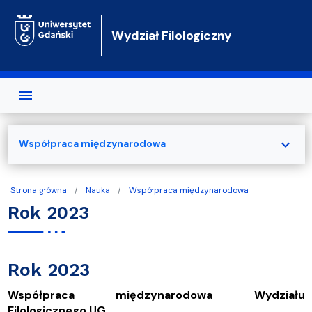
Przejdź do treści
Wydział Filologiczny
expand_more
Współpraca międzynarodowa
Strona główna
Nauka
Współpraca międzynarodowa
Rok 2023
Rok 2023
Współpraca międzynarodowa Wydziału
Filologicznego UG