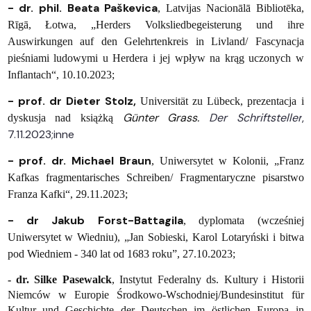
- dr. phil. Beata Paškevica
, Latvijas Nacionālā Bibliotēka,
Rīgā, Łotwa, „Herders Volksliedbegeisterung und ihre
Auswirkungen auf den Gelehrtenkreis in Livland/ Fascynacja
pieśniami ludowymi u Herdera i jej wpływ na krąg uczonych w
Inflantach“, 10.10.2023;
- prof. dr Dieter Stolz,
Universität zu Lübeck, prezentacja i
Günter Grass.
Der Schriftsteller
,
dyskusja nad książką
7.11.2023;inne
- prof. dr. Michael Braun
, Uniwersytet w Kolonii, „Franz
Kafkas fragmentarisches Schreiben/ Fragmentaryczne pisarstwo
Franza Kafki“, 29.11.2023;
- dr Jakub Forst-Battagila
, dyplomata (wcześniej
Uniwersytet w Wiedniu), „Jan Sobieski, Karol Lotaryński i bitwa
pod Wiedniem - 340 lat od 1683 roku”, 27.10.2023;
- dr. Silke Pasewalck
,
Instytut Federalny ds. Kultury i Historii
Niemców w Europie Środkowo-Wschodniej/Bundesinstitut für
Kultur und Geschichte der Deutschen im östlichen Europa in