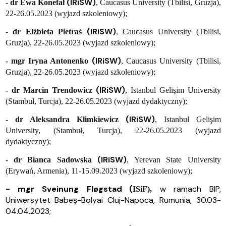
(IRiSW)
- dr Ewa Konefał
, Caucasus University (Tbilisi, Gruzja),
22-26.05.2023 (wyjazd szkoleniowy);
(IRiSW)
- dr Elżbieta Pietraś
, Caucasus University (Tbilisi,
Gruzja), 22-26.05.2023 (wyjazd szkoleniowy);
(IRiSW)
- mgr Iryna Antonenko
, Caucasus University (Tbilisi,
Gruzja), 22-26.05.2023 (wyjazd szkoleniowy);
(IRiSW)
- dr Marcin Trendowicz
, Istanbul Gelişim University
(Stambuł, Turcja), 22-26.05.2023 (wyjazd dydaktyczny);
(IRiSW)
- dr Aleksandra Klimkiewicz
, Istanbul Gelişim
University, (Stambuł, Turcja), 22-26.05.2023 (wyjazd
dydaktyczny);
(IRiSW)
- dr Bianca Sadowska
, Yerevan State University
(Erywań, Armenia), 11-15.09.2023 (wyjazd szkoleniowy);
- mgr Sveinung Fløgstad
(
w ramach BIP,
ISiF),
Uniwersytet Babeș-Bolyai
Cluj-Napoca, Rumunia, 30.03-
04.04.2023;