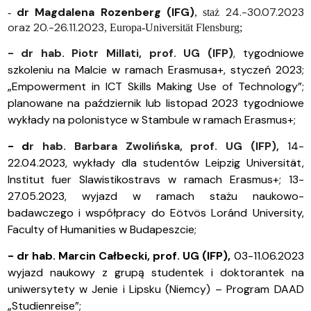
dr Magdalena Rozenberg (IFG)
24.-30.07.2023
-
, staż
oraz 20.-26.11.2023
, Europa-Universität Flensburg;
- dr hab. Piotr Millati, prof. UG (IFP)
,
tygodniowe
szkoleniu na Malcie w ramach Erasmusa+, styczeń 2023;
„Empowerment in ICT Skills Making Use of Technology”;
planowane na październik lub listopad 2023 tygodniowe
wykłady na polonistyce w Stambule w ramach Erasmus+;
- d
r hab. Barbara Zwolińska, prof. UG (IFP),
14-
22.04.2023,
wykłady
dla studentów Leipzig Universität,
Institut fuer Slawistikostravs w ramach Erasmus+; 13-
27.05.2023, wyjazd w ramach stażu naukowo-
badawczego i współpracy do Eötvös Loránd University,
Faculty of Humanities w Budapeszcie;
- d
r hab. Marcin Całbecki, prof. UG (IFP),
03-11.06.2023
wyjazd naukowy z grupą studentek i doktorantek na
uniwersytety w Jenie i Lipsku (Niemcy) – Program DAAD
„Studienreise”;