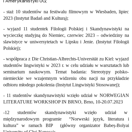
i Amerykanistyki UG;
- staż 10 studentów na festiwalu filmowym w Wiesbaden, lipiec
2023
(Instytut Badań and Kulturą);
- wyjazd 11 studentek Filologii Polskiej i Skandynawistyki na
wycieczkę studyjną do Niemiec, czerwiec 2023 – odwiedziny na
slawistyce w uniwersytetach w Lipsku i Jenie.
(Instytut Filologii
Polskiej);
- współpraca z Die Christian-Albrechts-Universität zu Kiel: wyjazd
studentów lingwistyki w 2023 r. w celu udziału w warsztatach lub
seminarium naukowym. Temat badania: Stereotypy polsko-
niemieckie we wzajemnym widzeniu obu nacji na przykładzie
odbioru młodego pokolenia (Instytut Lingwistyki Stosowanej);
- 11 studentów skandynawistyki wzięło udział w NORWEGIAN
LITERATURE WORKSHOP IN BRNO, Brno, 10-20.07.2023
-12 studentów skandynawistyki wzięło udział w
międzynarodowym programie “Norweski język, literatura i
kultura” w ramach BIP (główny organizator Babeș-Bolyai
University of Cluj-Napoca);