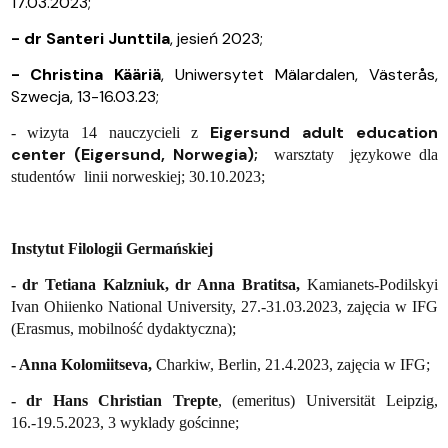
17.03.2023;
- dr Santeri Junttila
, jesień 2023;
- Christina Kääriä
, Uniwersytet Mälardalen, Västerås,
Szwecja, 13-16.03.23;
Eigersund adult education
- wizyta 14 nauczycieli z
center (Eigersund, Norwegia);
warsztaty językowe dla
studentów linii norweskiej;
30.10.2023;
Instytut Filologii Germańskiej
- dr Tetiana Kalzniuk, dr Anna Bratitsa,
Kamianets-Podilskyi
Ivan Ohiienko National University, 27.-31.03.2023, zajęcia w IFG
(Erasmus, mobilność dydaktyczna);
- Anna Kolomiitseva,
Charkiw, Berlin, 21.4.2023, zajęcia w IFG;
- dr Hans Christian Trepte
, (emeritus) Universität Leipzig,
16.-19.5.2023, 3 wyklady gościnne;