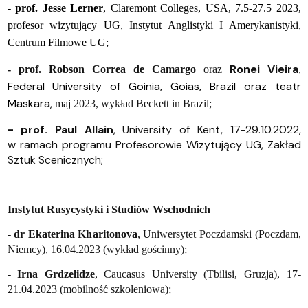
- prof. Jesse Lerner
,
Claremont Colleges, USA, 7.5-27.5 2023,
profesor wizytujący UG, Instytut Anglistyki I Amerykanistyki,
Centrum Filmowe UG;
Ronei Vieira
- prof. Robson Correa de Camargo
oraz
,
Federal University of Goinia, Goias, Brazil oraz teatr
Maskara,
maj 2023, wykład Beckett in Brazil;
- prof. Paul Allain
, University of Kent, 17-29.10.2022,
w ramach programu Profesorowie Wizytujący UG, Zakład
Sztuk Scenicznych;
Instytut Rusycystyki i Studiów Wschodnich
- dr Ekaterina Kharitonova
, Uniwersytet Poczdamski (Poczdam,
Niemcy), 16.04.2023 (wykład gościnny);
- Irna Grdzelidze
, Caucasus University (Tbilisi, Gruzja), 17-
21.04.2023 (mobilność szkoleniowa);