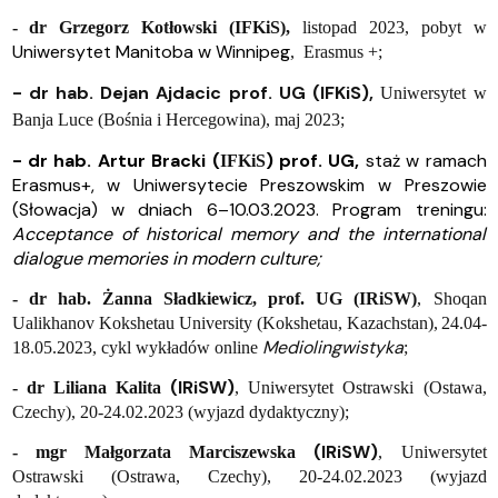
- dr Grzegorz Kotłowski (IFKiS),
listopad 2023, pobyt w
Uniwersytet Manitoba w Winnipeg
, Erasmus +;
- dr hab. Dejan Ajdacic prof. UG (IFKiS),
Uniwersytet w
Banja Luce (Bośnia i Hercegowina), maj 2023;
- dr hab. Artur Bracki (
) prof. UG,
staż w ramach
IFKiS
Erasmus+, w Uniwersytecie Preszowskim w Preszowie
(Słowacja) w dniach 6–10.03.2023.
Program treningu:
Acceptance of historical memory and the international
dialogue memories in modern culture;
- dr hab. Żanna Sładkiewicz, prof. UG (IRiSW)
, Shoqan
Ualikhanov Kokshetau University (Kokshetau, Kazachstan),
24.04-
Mediolingwistyka
18.05.2023, cykl wykładów online
;
(IRiSW)
- dr Liliana Kalita
, Uniwersytet Ostrawski (Ostawa,
Czechy), 20-24.02.2023 (wyjazd dydaktyczny);
(IRiSW)
- mgr Małgorzata Marciszewska
, Uniwersytet
Ostrawski (Ostrawa, Czechy), 20-24.02.2023 (wyjazd