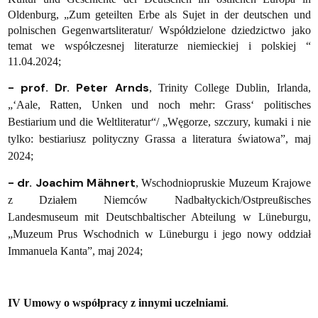
Oldenburg
, „Zum geteilten Erbe als Sujet in der deutschen und
polnischen Gegenwartsliteratur/
Współdzielone dziedzictwo jako
temat we współczesnej literaturze niemieckiej i polskiej “
11.04.2024;
- prof. Dr. Peter Arnds
, Trinity College Dublin, Irlanda,
„‘Aale, Ratten, Unken und noch mehr: Grass‘ politisches
Bestiarium und die Weltliteratur“/ „Węgorze, szczury, kumaki i nie
tylko: bestiariusz polityczny Grassa a literatura światowa”, maj
2024;
- dr. Joachim Mähnert
, Wschodniopruskie Muzeum Krajowe
z Działem Niemców Nadbałtyckich/Ostpreußisches
Landesmuseum mit Deutschbaltischer Abteilung w Lüneburgu,
„Muzeum Prus Wschodnich w Lüneburgu i jego nowy oddział
Immanuela Kanta”, maj 2024;
IV Umowy o współpracy z innymi uczelniami
.