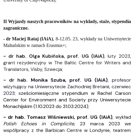
II Wyjazdy naszych pracowników na wykłady, staże, stypendia
zagraniczne.
- dr Maciej Rataj (IAiA)
, 8-12.05. 23, wykłady na Uniwersytecie
Maltańskim w ramach Erasmus+;
- dr hab. Olga Kubińska, prof. UG (IAiA)
, luty 2023,
grant rezydencyjny w The Baltic Centre for Writers and
Translators, Visby, Szwecja;
- dr hab.
Monika Szuba, prof. UG (IAiA)
, profesor
wizytujący na Uniwersytecie Zachodniej Bretanii, czerwiec
2023; s
ześciomiesięczne stypendium w Rachel Carson
Center for Environment and Society przy Uniwersytecie
Monachijskim (
1.10.2023 do 31.03.2024
);
- dr hab.
Tomasz Wiśniewski, prof. UG (IAiA)
, wykład
Polish Echoes in
Complicite
, 23 marca 2023 we
współpracy z the Barbican Centre w Londynie, teatrem