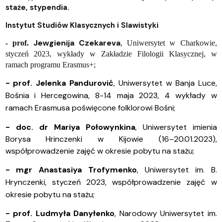
staże, stypendia.
Instytut Studiów Klasycznych i Slawistyki
Jewgienija Czekareva
- prof.
, Uniwersytet w Charkowie,
styczeń 2023, wykłady w Zakładzie Filologii Klasycznej, w
ramach programu Erasmus+;
- prof. Jelenka Pandurović
, Uniwersytet w Banja Luce,
Bośnia i Hercegowina, 8-14 maja 2023, 4 wykłady w
ramach Erasmusa poświęcone folklorowi Bośni;
- doc. dr Mariya Połowynkina
, Uniwersytet imienia
Borysa Hrinczenki w Kijowie (16–20.01.2023),
współprowadzenie zajęć w okresie pobytu na stażu;
- mgr
Anastasiya Trofymenko
,
Uniwersytet im. B.
Hrynczenki, styczeń 2023,
współprowadzenie zajęć w
okresie pobytu na stażu;
- prof. Ludmyła Danyłenko
, Narodowy Uniwersytet im.