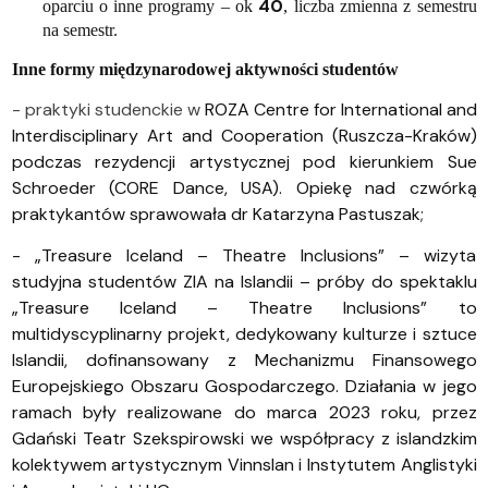
40
oparciu o inne programy – ok
, liczba zmienna z semestru
na semestr.
Inne formy międzynarodowej aktywności studentów
- praktyki studenckie w
ROZA Centre for International and
Interdisciplinary Art and Cooperation (Ruszcza-Kraków)
podczas rezydencji artystycznej pod kierunkiem Sue
Schroeder (CORE Dance, USA). Opiekę nad czwórką
praktykantów sprawowała dr Katarzyna Pastuszak;
- „Treasure Iceland – Theatre Inclusions” – wizyta
studyjna studentów ZIA na Islandii
– próby do spektaklu
„Treasure Iceland – Theatre Inclusions” to
multidyscyplinarny projekt, dedykowany kulturze i sztuce
Islandii, dofinansowany z Mechanizmu Finansowego
Europejskiego Obszaru Gospodarczego. Działania w jego
ramach były realizowane do marca 2023 roku, przez
Gdański Teatr Szekspirowski we współpracy z islandzkim
kolektywem artystycznym Vinnslan i Instytutem Anglistyki