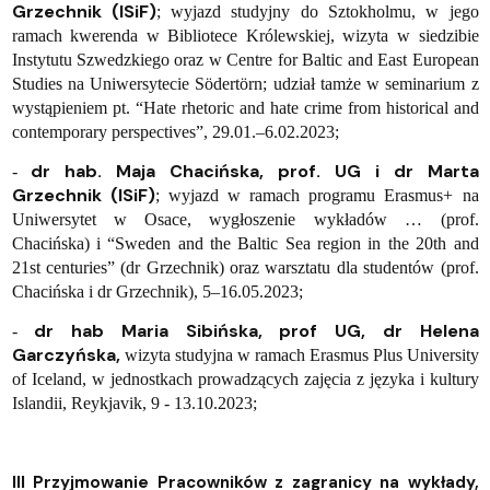
Grzechnik (ISiF)
; wyjazd studyjny do Sztokholmu, w jego
ramach kwerenda w Bibliotece Królewskiej, wizyta w siedzibie
Instytutu Szwedzkiego oraz w Centre for Baltic and East European
Studies na Uniwersytecie Södertörn; udział tamże w seminarium z
wystąpieniem pt.
“Hate rhetoric and hate crime from historical and
contemporary perspectives”, 29.01.–6.02.2023;
dr hab. Maja Chacińska, prof. UG i dr Marta
-
Grzechnik (ISiF)
; wyjazd w ramach programu Erasmus+ na
Uniwersytet w Osace, wygłoszenie wykładów … (prof.
Chacińska) i “Sweden and the Baltic Sea region in the 20th and
21st centuries” (dr Grzechnik) oraz warsztatu dla studentów (prof.
Chacińska i dr Grzechnik), 5–16.05.2023;
dr hab Maria Sibińska, prof UG, dr Helena
-
Garczyńska,
wizyta studyjna w ramach Erasmus Plus University
of Iceland, w jednostkach prowadzących zajęcia z języka i kultury
Islandii, Reykjavik, 9 - 13.10.2023;
III Przyjmowanie Pracowników z zagranicy na wykłady,