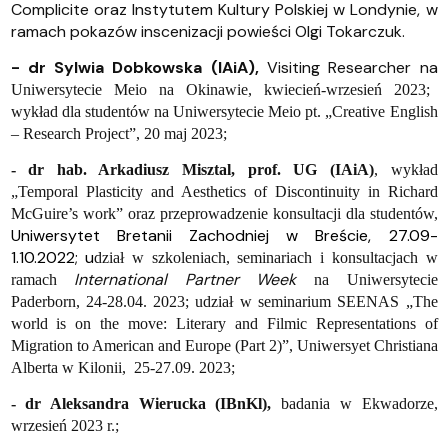
Complicite oraz Instytutem Kultury Polskiej w Londynie, w
ramach pokazów inscenizacji powieści Olgi Tokarczuk.
- dr Sylwia Dobkowska (IAiA),
Visiting Researcher na
Uniwersytecie Meio na Okinawie, kwiecień-wrzesień 2023;
wykład dla studentów na Uniwersytecie Meio pt. „Creative English
– Research Project”, 20 maj 2023;
- dr hab. Arkadiusz Misztal, prof. UG (IAiA)
,
wykład
„
Temporal Plasticity and Aesthetics of Discontinuity in Richard
McGuire’s work” oraz przeprowadzenie konsultacji dla studentów,
Uniwersytet Bretanii Zachodniej w Breście, 27.09-
1.10.2022; u
dział w szkoleniach, seminariach i konsultacjach w
International Partner Week
ramach
na Uniwersytecie
Paderborn, 24-28.04.
2023; udział w seminarium SEENAS „The
world is on the move: Literary and Filmic Representations of
Migration to American and Europe (Part 2)”
,
Uniwersyet Christiana
Alberta w Kilonii, 25-27.09.
2023;
- dr Aleksandra Wierucka (IBnKl),
badania w Ekwadorze,
wrzesień 2023 r.;