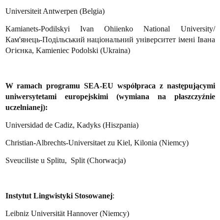
Universiteit Antwerpen (Belgia)
Kamianets-Podilskyi Ivan Ohiienko National University/
Кам
'
янець
-
Подільський
національний
університет
імені
Івана
Огієнка
, Kamieniec Podolski (Ukraina)
W ramach programu SEA-EU współpraca z następującymi
uniwersytetami europejskimi (wymiana na płaszczyźnie
uczelnianej):
Universidad de Cadiz, Kadyks (Hiszpania)
Christian-Albrechts-Universitaet zu Kiel, Kilonia (Niemcy)
Sveuciliste u Splitu, Split (Chorwacja)
Instytut Lingwistyki Stosowanej
:
Leibniz Universität Hannover (Niemcy)