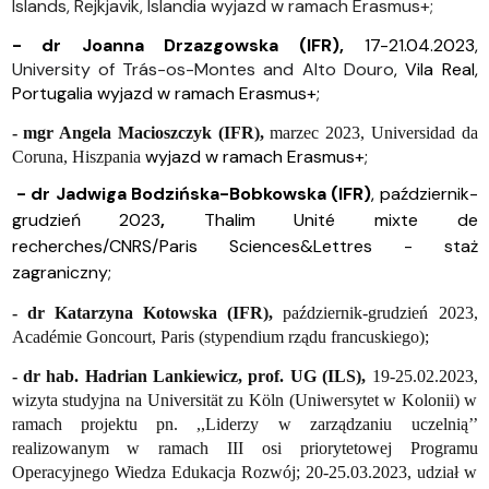
Islands, Rejkjavik, Islandia wyjazd w ramach Erasmus+;
- dr Joanna Drzazgowska (IFR),
17-21.04.2023,
University of Trás-os-Montes and Alto Douro
, Vila Real,
Portugalia wyjazd w ramach Erasmus+;
- mgr Angela Macioszczyk (IFR),
marzec 2023, Universidad da
wyjazd w ramach Erasmus+;
Coruna, Hiszpania
- dr Jadwiga Bodzińska-Bobkowska (IFR)
, październik-
grudzień 2023
,
Thalim Unité mixte de
recherches/CNRS/Paris Sciences&Lettres - staż
zagraniczny;
- dr Katarzyna Kotowska (IFR),
październik-grudzień 2023,
Académie Goncourt, Paris (stypendium rządu francuskiego);
- dr hab. Hadrian Lankiewicz, prof. UG (ILS),
19-25.02.2023,
wizyta studyjna na Universität zu Köln (Uniwersytet w Kolonii) w
ramach projektu pn. ,,Liderzy w zarządzaniu uczelnią’’
realizowanym w ramach III osi priorytetowej Programu
Operacyjnego Wiedza Edukacja Rozwój; 20-25.03.2023, udział w