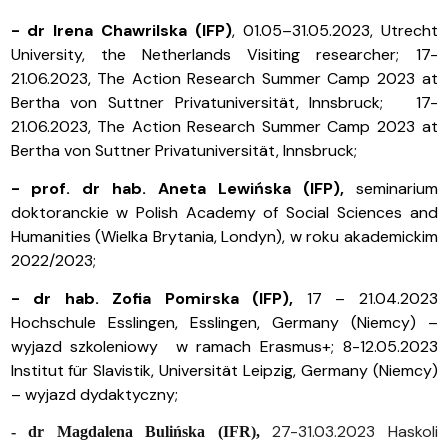
-
dr Irena Chawrilska (IFP)
,
01.05–31.05.2023, Utrecht
University, the Netherlands Visiting researcher;
17-
21.06.2023, The Action Research Summer Camp 2023 at
Bertha von Suttner Privatuniversität, Innsbruck;
17-
21.06.2023, The Action Research Summer Camp 2023 at
Bertha von Suttner Privatuniversität, Innsbruck;
- prof. dr hab. Aneta Lewińska (IFP),
seminarium
doktoranckie w Polish Academy of Social Sciences and
Humanities (Wielka Brytania, Londyn), w roku akademickim
2022/2023;
- dr hab. Zofia Pomirska (IFP),
17 – 21.04.2023
Hochschule Esslingen, Esslingen, Germany (Niemcy) –
wyjazd szkoleniowy w ramach Erasmus+; 8-12.05.2023
Institut für Slavistik, Universität Leipzig, Germany (Niemcy)
– wyjazd dydaktyczny;
27-31.03.2023 Haskoli
- dr Magdalena Bulińska (IFR),