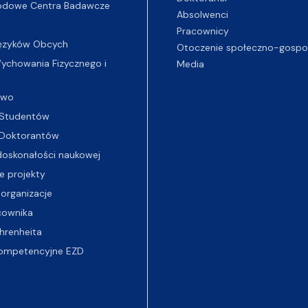
odowe Centra Badawcze
Absolwenci
Pracownicy
ęzyków Obcych
Otoczenie społeczno-gospo
chowania Fizycznego i
Media
two
Studentów
Doktorantów
oskonałości naukowej
e projekty
 organizacje
cownika
hrenheita
ompetencyjne EZD