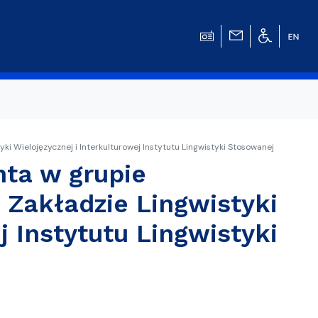
i Wielojęzycznej i Interkulturowej Instytutu Lingwistyki Stosowanej
ta w grupie
w
Zakładzie Lingwistyki
j Instytutu Lingwistyki