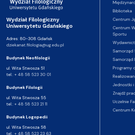
Międzynar
Biblioteka
Wydział Filologiczny
Centrum J
Uniwersytetu Gdańskiego
Centrum Wy
Sportu
Adres: 80-308 Gdańsk
Wydawnic
dziekanat.filologia@ug.edu.pl
Samorząd 
Budynek Neofilologii
Samorząd 
Programy d
ul. Wita Stwosza 51
tel.:
+ 48 58 523 30 01
Realizowan
Jednostki i
Budynek Filologii
Znajdź pra
ul. Wita Stwosza 55
Uczelnie Fa
tel.:
+ 48 58 523 21 11
Centrum K
Budynek Logopedii
ul. Wita Stwosza 58
tel.:
+ 48 58 523 23 63