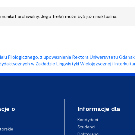
a organizacja studiów
munikat archiwalny. Jego treść może być już nieaktualna.
ału Filologicznego, z upoważnienia Rektora Uniwersytetu Gdańsk
ydaktycznych w Zakładzie Lingwistyki Wielojęzycznej i Interkultu
cje o
Informacje dla
Kandydaci
Studenci
torskie
Doktoranci