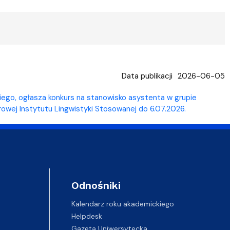
Data publikacji
2026-06-05
iego, ogłasza konkurs na stanowisko asystenta w grupie
rowej Instytutu Lingwistyki Stosowanej do 6.07.2026.
Odnośniki
Kalendarz roku akademickiego
Helpdesk
Gazeta Uniwersytecka