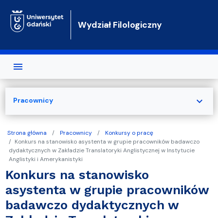
Przejdź do treści
Wydział Filologiczny
expand_more
Pracownicy
Strona główna
Pracownicy
Konkursy o pracę
Konkurs na stanowisko asystenta w grupie pracowników badawczo
dydaktycznych w Zakładzie Translatoryki Anglistycznej w Instytucie
Anglistyki i Amerykanistyki
Konkurs na stanowisko
asystenta w grupie pracowników
badawczo dydaktycznych w