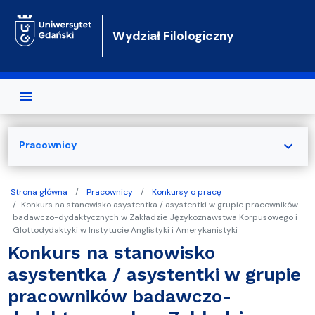
Przejdź do treści
Wydział Filologiczny
expand_more
Pracownicy
Strona główna
Pracownicy
Konkursy o pracę
Konkurs na stanowisko asystentka / asystentki w grupie pracowników
badawczo-dydaktycznych w Zakładzie Językoznawstwa Korpusowego i
Glottodydaktyki w Instytucie Anglistyki i Amerykanistyki
Konkurs na stanowisko
asystentka / asystentki w grupie
pracowników badawczo-